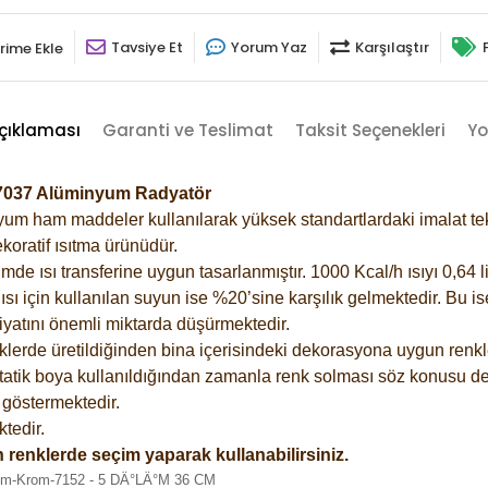
Tavsiye Et
Yorum Yaz
Karşılaştır
rime Ekle
çıklaması
Garanti ve Teslimat
Taksit Seçenekleri
Yo
i-7037 Alüminyum Radyatör
m ham maddeler kullanılarak yüksek standartlardaki imalat tekno
koratif ısıtma ürünüdür.
 ısı transferine uygun tasarlanmıştır. 1000 Kcal/h ısıyı 0,64 lit
sı için kullanılan suyun ise %20’sine karşılık gelmektedir. Bu i
rfiyatını önemli miktarda düşürmektedir.
lerde üretildiğinden bina içerisindeki dekorasyona uygun renkle
atik boya kullanıldığından zamanla renk solması söz konusu değ
göstermektedir.
tedir.
 renklerde seçim yaparak kullanabilirsiniz.