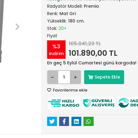
Radyatör Modeli:
Premio
Renk:
Mat Gri
Yükseklik:
180 cm.
Stok:
20+
Fiyat
105.041,23 TL
%3
101.890,00 TL
indirim
En geç 5 Eylül Cumartesi günü kargoda!
Sepete Ekle
Favorilerime ekle