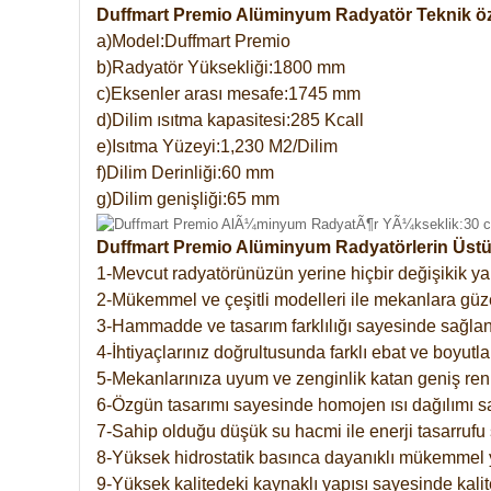
Duffmart Premio Alüminyum Radyatör Teknik öze
a)Model:Duffmart Premio
b)Radyatör Yüksekliği:1800 mm
c)Eksenler arası mesafe:1745 mm
d)Dilim ısıtma kapasitesi:285 Kcall
e)Isıtma Yüzeyi:1,230 M2/Dilim
f)Dilim Derinliği:60 mm
g)Dilim genişliği:65 mm
Duffmart Premio Alüminyum Radyatörlerin Üstün
1-Mevcut radyatörünüzün yerine hiçbir değişikik 
2-Mükemmel ve çeşitli modelleri ile mekanlara güzel
3-Hammadde ve tasarım farklılığı sayesinde sağlan
4-İhtiyaçlarınız doğrultusunda farklı ebat ve boyutla
5-Mekanlarınıza uyum ve zenginlik katan geniş renk 
6-Özgün tasarımı sayesinde homojen ısı dağılımı s
7-Sahip olduğu düşük su hacmi ile enerji tasarrufu 
8-Yüksek hidrostatik basınca dayanıklı mükemmel 
9-Yüksek kalitedeki kaynaklı yapısı sayesinde kalit