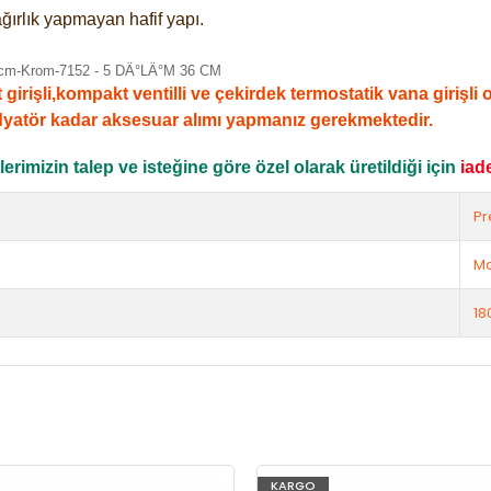
ğırlık yapmayan hafif yapı.
şli,kompakt ventilli ve çekirdek termostatik vana girişli ola
dyatör kadar aksesuar alımı yapmanız gerekmektedir.
rimizin talep ve isteğine göre özel olarak üretildiği için
iad
Pr
Ma
18
KARGO