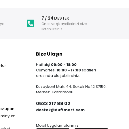
i
7 / 24 DESTEK
nya
Öneri ve şikayetlerinizi bize
iletebilirsiniz.
Bize Ulaşın
Haftaiçi
09:00 - 18:00
ler
Cumartesi
10:00 - 17:00
saatleri
arasında ulaşabilirsiniz.
Kuzeykent Mah. 44. Sokak No:12 37150,
Merkez-Kastamonu
0533 217 88 02
Havlupan
destek@duffmart.com
lüminyum
Mobil Uygulamalarımız
neleri