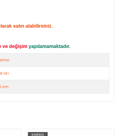
rak satın alabilirsiniz.
e ve değişim
yapılamamaktadır.
emio
t Gri
0 cm.
KARGO
KARG