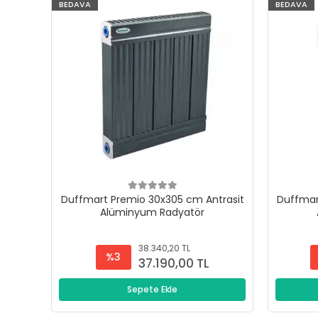
BEDAVA
BEDAVA
Duffmart Premio 30x305 cm Antrasit
Duffmar
Alüminyum Radyatör
38.340,20 TL
%3
37.190,00 TL
Sepete Ekle