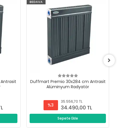
BEDAVA
BEDAV
Antrasit
Duffmart Premio 30x284 cm Antrasit
Duffm
r
Alüminyum Radyatör
35.556,70 TL
%3
TL
34.490,00 TL
Sepete Ekle