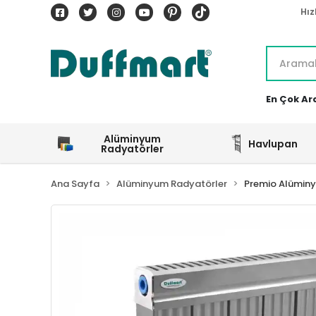
Hız
En Çok Ar
Alüminyum
Havlupan
Radyatörler
Ana Sayfa
Alüminyum Radyatörler
Premio Alümin