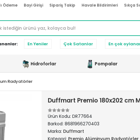
lı Ödeme
Bayi Girişi
Sipariş Takip
Havale Bildirimleri
Sıkça S
ananlar:
En Yeniler
Çok Satanlar
En çok oylana
Hidroforlar
Pompalar
yum Radyatörler
Duffmart Premio 180x202 cm 
Ürün Kodu:
DR77664
Barkod:
8681966270403
Marka:
Duffmart
Kategori:
Premio Alüminyum Radyatörler