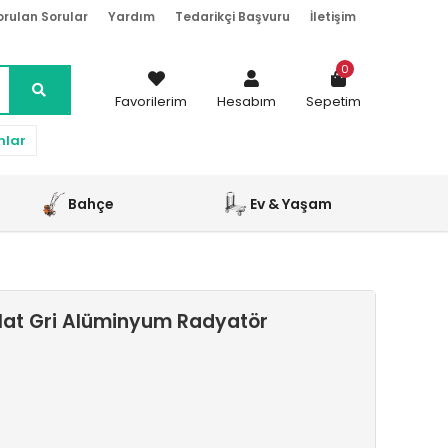
orulan Sorular
Yardım
Tedarikçi Başvuru
İletişim
0
Favorilerim
Hesabım
Sepetim
nlar
Bahçe
Ev & Yaşam
Mat Gri Alüminyum Radyatör