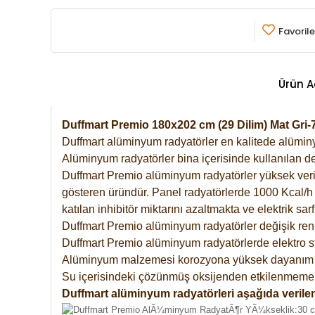
Favorile
Ürün A
Duffmart Premio 180x202 cm (29 Dilim) Mat Gr
Duffmart alüminyum radyatörler en kalitede alüminyu
Alüminyum radyatörler bina içerisinde kullanılan de
Duffmart Premio alüminyum radyatörler yüksek verimde
gösteren üründür. Panel radyatörlerde 1000 Kcal/h ı
katılan inhibitör miktarını azaltmakta ve elektrik sa
Duffmart Premio alüminyum radyatörler değişik renk
Duffmart Premio alüminyum radyatörlerde elektro st
Alüminyum malzemesi korozyona yüksek dayanım 
Su içerisindeki çözünmüş oksijenden etkilenmemek
Duffmart alüminyum radyatörleri aşağıda verilen