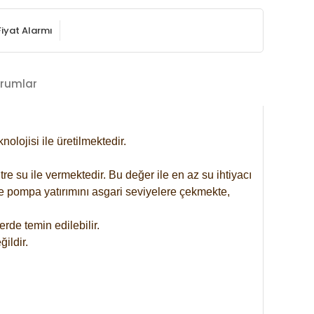
Fiyat Alarmı
rumlar
lojisi ile üretilmektedir.
re su ile vermektedir. Bu değer ile en az su ihtiyacı
se pompa yatırımını asgari seviyelere çekmekte,
rde temin edilebilir.
ildir.