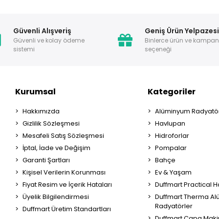
Güvenli Alışveriş
Geniş Ürün Yelpazes
Güvenli ve kolay ödeme
Binlerce ürün ve kampa
sistemi
seçeneği
Kurumsal
Kategoriler
Hakkımızda
Alüminyum Radyatör
Gizlilik Sözleşmesi
Havlupan
Mesafeli Satış Sözleşmesi
Hidroforlar
İptal, İade ve Değişim
Pompalar
Garanti Şartları
Bahçe
Kişisel Verilerin Korunması
Ev & Yaşam
Fiyat Resim ve İçerik Hataları
Duffmart Practical 
Üyelik Bilgilendirmesi
Duffmart Therma A
Radyatörler
Duffmart Üretim Standartları
Duffmart Çapa Maki