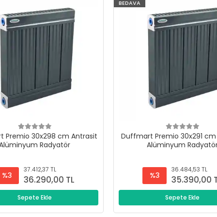
BEDAVA
t Premio 30x298 cm Antrasit
Duffmart Premio 30x291 cm 
Alüminyum Radyatör
Alüminyum Radyatö
37.412,37 TL
36.484,53 TL
%3
%3
36.290,00 TL
35.390,00 
Sepete Ekle
Sepete Ekle