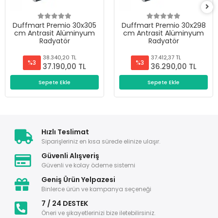
Duffmart Premio 30x305
Duffmart Premio 30x298
cm Antrasit Alüminyum
cm Antrasit Alüminyum
Radyatör
Radyatör
38.340,20 TL
37.412,37 TL
%3
%3
37.190,00 TL
36.290,00 TL
Sepete Ekle
Sepete Ekle
Hızlı Teslimat
Siparişleriniz en kısa sürede elinize ulaşır.
Güvenli Alışveriş
Güvenli ve kolay ödeme sistemi
Geniş Ürün Yelpazesi
Binlerce ürün ve kampanya seçeneği
7 / 24 DESTEK
Öneri ve şikayetlerinizi bize iletebilirsiniz.