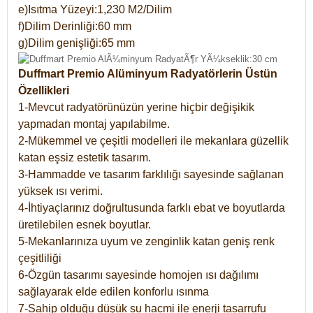
e)Isıtma Yüzeyi:1,230 M2/Dilim
f)Dilim Derinliği:60 mm
g)Dilim genişliği:65 mm
Duffmart Premio Alüminyum Radyatörlerin Üstün
Özellikleri
1-Mevcut radyatörünüzün yerine hiçbir değişikik
yapmadan montaj yapılabilme.
2-Mükemmel ve çeşitli modelleri ile mekanlara güzellik
katan eşsiz estetik tasarım.
3-Hammadde ve tasarım farklılığı sayesinde sağlanan
yüksek ısı verimi.
4-İhtiyaçlarınız doğrultusunda farklı ebat ve boyutlarda
üretilebilen esnek boyutlar.
5-Mekanlarınıza uyum ve zenginlik katan geniş renk
çeşitliliği
6-Özgün tasarımı sayesinde homojen ısı dağılımı
sağlayarak elde edilen konforlu ısınma
7-Sahip olduğu düşük su hacmi ile enerji tasarrufu