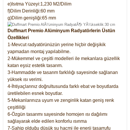
e)Isıtma Yüzeyi:1,230 M2/Dilim
f)Dilim Derinliği:60 mm
g)Dilim genişliği:65 mm
Duffmart Premio Alüminyum Radyatörlerin Üstün
Özellikleri
1-Mevcut radyatörünüzün yerine hiçbir değişikik
yapmadan montaj yapılabilme.
2-Mükemmel ve çeşitli modelleri ile mekanlara güzellik
katan eşsiz estetik tasarım.
3-Hammadde ve tasarım farklılığı sayesinde sağlanan
yüksek ısı verimi.
4-İhtiyaçlarınız doğrultusunda farklı ebat ve boyutlarda
üretilebilen esnek boyutlar.
5-Mekanlarınıza uyum ve zenginlik katan geniş renk
çeşitliliği
6-Özgün tasarımı sayesinde homojen ısı dağılımı
sağlayarak elde edilen konforlu ısınma
7-Sahip olduğu düşük su hacmi ile enerji tasarrufu