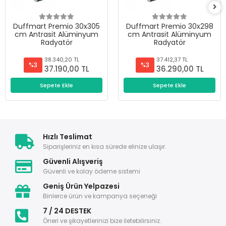
Duffmart Premio 30x305
Duffmart Premio 30x298
cm Antrasit Alüminyum
cm Antrasit Alüminyum
Radyatör
Radyatör
38.340,20 TL
37.412,37 TL
%3
%3
37.190,00 TL
36.290,00 TL
Sepete Ekle
Sepete Ekle
Hızlı Teslimat
Siparişleriniz en kısa sürede elinize ulaşır.
Güvenli Alışveriş
Güvenli ve kolay ödeme sistemi
Geniş Ürün Yelpazesi
Binlerce ürün ve kampanya seçeneği
7 / 24 DESTEK
Öneri ve şikayetlerinizi bize iletebilirsiniz.