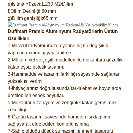
e)Isıtma Yüzeyi:1,230 M2/Dilim
f)Dilim Derinliği:60 mm
g)Dilim genişliği:65 mm
Duffmart Premio Alüminyum Radyatörlerin Üstün
Özellikleri
1-Mevcut radyatörünüzün yerine hiçbir değişikik
yapmadan montaj yapılabilme.
2-Mükemmel ve çeşitli modelleri ile mekanlara güzellik
katan eşsiz estetik tasarım.
3-Hammadde ve tasarım farklılığı sayesinde sağlanan
yüksek ısı verimi.
4-İhtiyaçlarınız doğrultusunda farklı ebat ve boyutlarda
üretilebilen esnek boyutlar.
5-Mekanlarınıza uyum ve zenginlik katan geniş renk
çeşitliliği
6-Özgün tasarımı sayesinde homojen ısı dağılımı
sağlayarak elde edilen konforlu ısınma
7-Sahip olduğu düşük su hacmi ile enerji tasarrufu