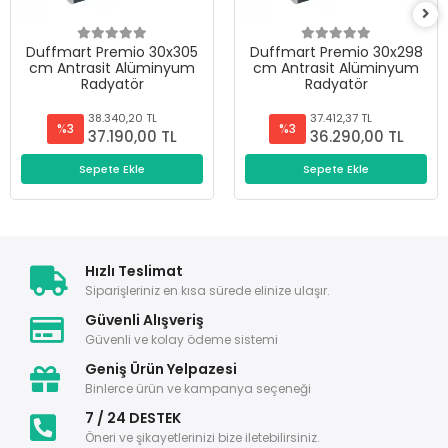
Duffmart Premio 30x305
Duffmart Premio 30x298
cm Antrasit Alüminyum
cm Antrasit Alüminyum
Radyatör
Radyatör
38.340,20 TL
37.412,37 TL
%3
%3
37.190,00 TL
36.290,00 TL
Sepete Ekle
Sepete Ekle
Hızlı Teslimat
Siparişleriniz en kısa sürede elinize ulaşır.
Güvenli Alışveriş
Güvenli ve kolay ödeme sistemi
Geniş Ürün Yelpazesi
Binlerce ürün ve kampanya seçeneği
7 / 24 DESTEK
Öneri ve şikayetlerinizi bize iletebilirsiniz.