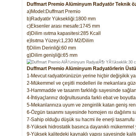
Duffmart Premio Alüminyum Radyatör Teknik öze
a)Model:Duffmart Premio
b)Radyatör Yüksekliği:1800 mm
c)Eksenler arası mesafe:1745 mm
d)Dilim ısıtma kapasitesi:285 Kcall
e)Isıtma Yüzeyi:1,230 M2/Dilim
f)Dilim Derinliği:60 mm
g)Dilim genişliği:65 mm
Duffmart Premio Alüminyum Radyatörlerin Üstün
1-Mevcut radyatörünüzün yerine hiçbir değişikik 
2-Mükemmel ve çeşitli modelleri ile mekanlara güzel
3-Hammadde ve tasarım farklılığı sayesinde sağlan
4-İhtiyaçlarınız doğrultusunda farklı ebat ve boyutla
5-Mekanlarınıza uyum ve zenginlik katan geniş renk 
6-Özgün tasarımı sayesinde homojen ısı dağılımı s
7-Sahip olduğu düşük su hacmi ile enerji tasarrufu 
8-Yüksek hidrostatik basınca dayanıklı mükemmel 
9-Yüksek kalitedeki kaynaklı yapısı sayesinde kalit