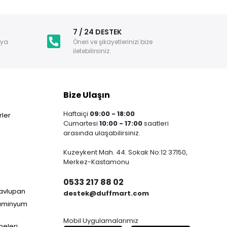
i
7 / 24 DESTEK
nya
Öneri ve şikayetlerinizi bize
iletebilirsiniz.
Bize Ulaşın
Haftaiçi
09:00 - 18:00
ler
Cumartesi
10:00 - 17:00
saatleri
arasında ulaşabilirsiniz.
Kuzeykent Mah. 44. Sokak No:12 37150,
Merkez-Kastamonu
0533 217 88 02
Havlupan
destek@duffmart.com
lüminyum
Mobil Uygulamalarımız
neleri