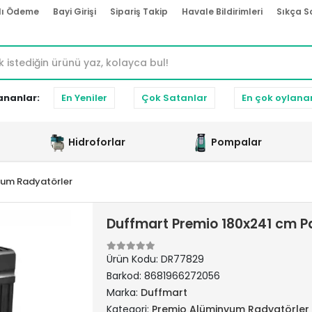
lı Ödeme
Bayi Girişi
Sipariş Takip
Havale Bildirimleri
Sıkça S
ananlar:
En Yeniler
Çok Satanlar
En çok oylana
Hidroforlar
Pompalar
yum Radyatörler
Duffmart Premio 180x241 cm P
Ürün Kodu:
DR77829
Barkod:
8681966272056
Marka:
Duffmart
Kategori:
Premio Alüminyum Radyatörler