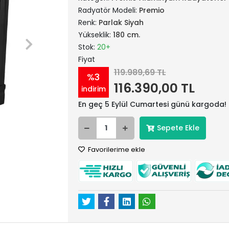
Radyatör Modeli:
Premio
Renk:
Parlak Siyah
Yükseklik:
180 cm.
Stok:
20+
Fiyat
119.989,69 TL
%3
116.390,00 TL
indirim
En geç 5 Eylül Cumartesi günü kargoda!
Sepete Ekle
Favorilerime ekle