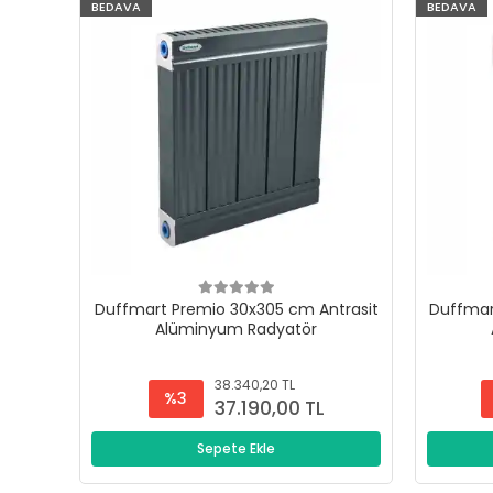
BEDAVA
BEDAVA
Duffmart Premio 30x305 cm Antrasit
Duffmar
Alüminyum Radyatör
38.340,20 TL
%3
37.190,00 TL
Sepete Ekle