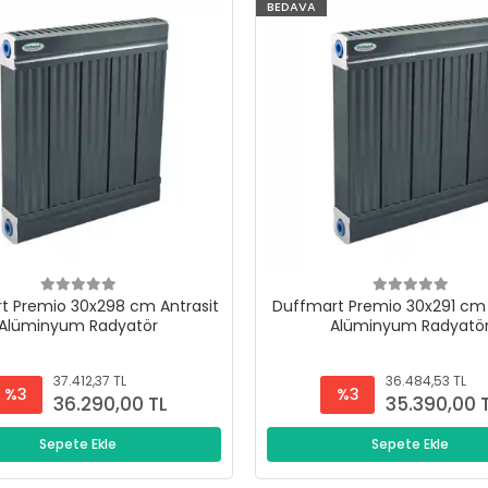
BEDAVA
t Premio 30x298 cm Antrasit
Duffmart Premio 30x291 cm 
Alüminyum Radyatör
Alüminyum Radyatö
37.412,37 TL
36.484,53 TL
%3
%3
36.290,00 TL
35.390,00 
Sepete Ekle
Sepete Ekle