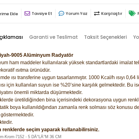
Tavsiye Et
Yorum Yaz
Karşılaştır
rime Ekle
çıklaması
Garanti ve Teslimat
Taksit Seçenekleri
Yo
 Siyah-9005 Alüminyum Radyatör
m ham maddeler kullanılarak yüksek standartlardaki imalat tekno
koratif ısıtma ürünüdür.
 ısı transferine uygun tasarlanmıştır. 1000 Kcal/h ısıyı 0,64 lit
sı için kullanılan suyun ise %20’sine karşılık gelmektedir. Bu i
rfiyatını önemli miktarda düşürmektedir.
lerde üretildiğinden bina içerisindeki dekorasyona uygun renkle
atik boya kullanıldığından zamanla renk solması söz konusu değ
göstermektedir.
tedir.
 renklerde seçim yaparak kullanabilirsiniz.