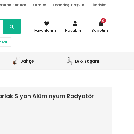
orulan Sorular
Yardım
Tedarikçi Başvuru
İletişim
0
Favorilerim
Hesabım
Sepetim
nlar
Bahçe
Ev & Yaşam
arlak Siyah Alüminyum Radyatör