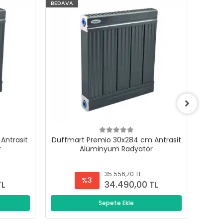
BEDAVA
BEDAV
Antrasit
Duffmart Premio 30x284 cm Antrasit
Duffm
r
Alüminyum Radyatör
35.556,70 TL
%3
TL
34.490,00 TL
Sepete Ekle