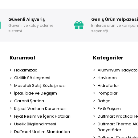
Güvenli Alışveriş
Geniş Ürün Yelpazes
Güvenli ve kolay ödeme
Binlerce ürün ve kampa
sistemi
seçeneği
Kurumsal
Kategoriler
Hakkımızda
Alüminyum Radyatör
Gizlilik Sözleşmesi
Havlupan
Mesafeli Satış Sözleşmesi
Hidroforlar
İptal, İade ve Değişim
Pompalar
Garanti Şartları
Bahçe
Kişisel Verilerin Korunması
Ev & Yaşam
Fiyat Resim ve İçerik Hataları
Duffmart Practical 
Üyelik Bilgilendirmesi
Duffmart Therma A
Radyatörler
Duffmart Üretim Standartları
Duffmart Çapa Maki