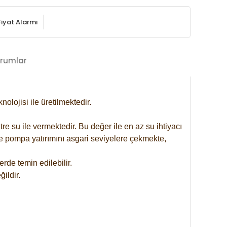
Fiyat Alarmı
rumlar
lojisi ile üretilmektedir.
re su ile vermektedir. Bu değer ile en az su ihtiyacı
se pompa yatırımını asgari seviyelere çekmekte,
rde temin edilebilir.
ildir.