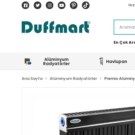
Hız
En Çok Ar
Alüminyum
Havlupan
Radyatörler
Ana Sayfa
Alüminyum Radyatörler
Premio Alümin