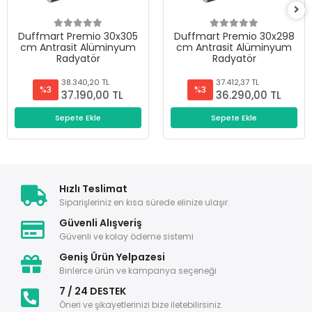
Duffmart Premio 30x305
Duffmart Premio 30x298
cm Antrasit Alüminyum
cm Antrasit Alüminyum
Radyatör
Radyatör
38.340,20 TL
37.412,37 TL
%3
%3
37.190,00 TL
36.290,00 TL
Sepete Ekle
Sepete Ekle
Hızlı Teslimat
Siparişleriniz en kısa sürede elinize ulaşır.
Güvenli Alışveriş
Güvenli ve kolay ödeme sistemi
Geniş Ürün Yelpazesi
Binlerce ürün ve kampanya seçeneği
7 / 24 DESTEK
Öneri ve şikayetlerinizi bize iletebilirsiniz.