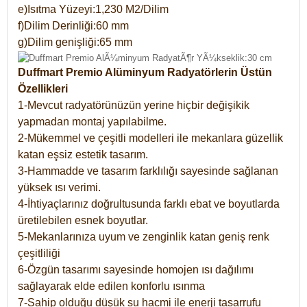
e)Isıtma Yüzeyi:1,230 M2/Dilim
f)Dilim Derinliği:60 mm
g)Dilim genişliği:65 mm
Duffmart Premio Alüminyum Radyatörlerin Üstün
Özellikleri
1-Mevcut radyatörünüzün yerine hiçbir değişikik
yapmadan montaj yapılabilme.
2-Mükemmel ve çeşitli modelleri ile mekanlara güzellik
katan eşsiz estetik tasarım.
3-Hammadde ve tasarım farklılığı sayesinde sağlanan
yüksek ısı verimi.
4-İhtiyaçlarınız doğrultusunda farklı ebat ve boyutlarda
üretilebilen esnek boyutlar.
5-Mekanlarınıza uyum ve zenginlik katan geniş renk
çeşitliliği
6-Özgün tasarımı sayesinde homojen ısı dağılımı
sağlayarak elde edilen konforlu ısınma
7-Sahip olduğu düşük su hacmi ile enerji tasarrufu