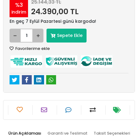
25.144,33 TL
%3
24.390,00 TL
indirim
En geç 7 Eylül Pazartesi günü kargoda!
Sepete Ekle
Favorilerime ekle
Ürün Açıklaması
Garanti ve Teslimat
Taksit Seçenekleri