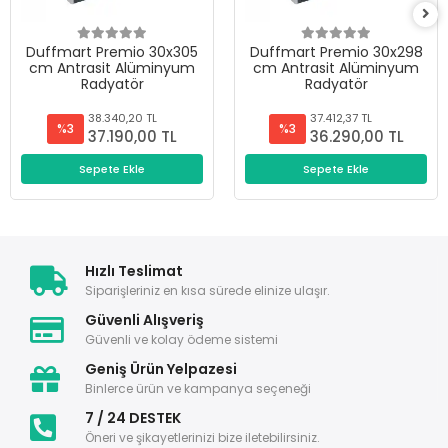
Duffmart Premio 30x305
Duffmart Premio 30x298
cm Antrasit Alüminyum
cm Antrasit Alüminyum
Radyatör
Radyatör
38.340,20 TL
37.412,37 TL
%3
%3
37.190,00 TL
36.290,00 TL
Sepete Ekle
Sepete Ekle
Hızlı Teslimat
Siparişleriniz en kısa sürede elinize ulaşır.
Güvenli Alışveriş
Güvenli ve kolay ödeme sistemi
Geniş Ürün Yelpazesi
Binlerce ürün ve kampanya seçeneği
7 / 24 DESTEK
Öneri ve şikayetlerinizi bize iletebilirsiniz.