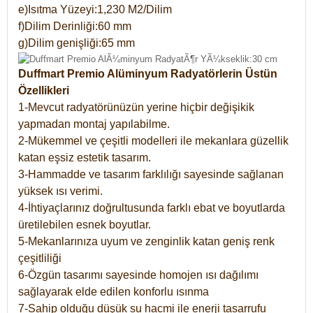
e)Isıtma Yüzeyi:1,230 M2/Dilim
f)Dilim Derinliği:60 mm
g)Dilim genişliği:65 mm
Duffmart Premio Alüminyum Radyatörlerin Üstün
Özellikleri
1-Mevcut radyatörünüzün yerine hiçbir değişikik
yapmadan montaj yapılabilme.
2-Mükemmel ve çeşitli modelleri ile mekanlara güzellik
katan eşsiz estetik tasarım.
3-Hammadde ve tasarım farklılığı sayesinde sağlanan
yüksek ısı verimi.
4-İhtiyaçlarınız doğrultusunda farklı ebat ve boyutlarda
üretilebilen esnek boyutlar.
5-Mekanlarınıza uyum ve zenginlik katan geniş renk
çeşitliliği
6-Özgün tasarımı sayesinde homojen ısı dağılımı
sağlayarak elde edilen konforlu ısınma
7-Sahip olduğu düşük su hacmi ile enerji tasarrufu