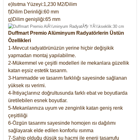
e)Isıtma Yüzeyi:1,230 M2/Dilim
f)Dilim Derinliği:60 mm
g)Dilim genişliği:65 mm
Duffmart Premio Alüminyum Radyatörlerin Üstün
Özellikleri
1-Mevcut radyatörünüzün yerine hiçbir değişikik
yapmadan montaj yapılabilme.
2-Mükemmel ve çeşitli modelleri ile mekanlara güzellik
katan eşsiz estetik tasarım.
3-Hammadde ve tasarım farklılığı sayesinde sağlanan
yüksek ısı verimi.
4-İhtiyaçlarınız doğrultusunda farklı ebat ve boyutlarda
üretilebilen esnek boyutlar.
5-Mekanlarınıza uyum ve zenginlik katan geniş renk
çeşitliliği
6-Özgün tasarımı sayesinde homojen ısı dağılımı
sağlayarak elde edilen konforlu ısınma
7-Sahip olduğu düşük su hacmi ile enerji tasarrufu