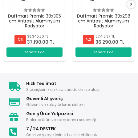
Duffmart Premio 30x305
Duffmart Premio 30x298
cm Antrasit Alüminyum
cm Antrasit Alüminyum
Radyatör
Radyatör
38.340,20 TL
37.412,37 TL
%3
%3
37.190,00 TL
36.290,00 TL
Sepete Ekle
Sepete Ekle
Hızlı Teslimat
Siparişleriniz en kısa sürede elinize ulaşır.
Güvenli Alışveriş
Güvenli ve kolay ödeme sistemi
Geniş Ürün Yelpazesi
Binlerce ürün ve kampanya seçeneği
7 / 24 DESTEK
Öneri ve şikayetlerinizi bize iletebilirsiniz.