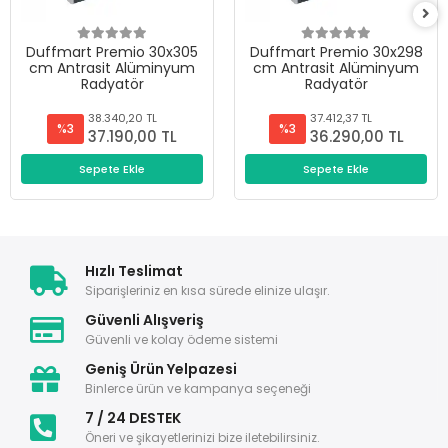
Duffmart Premio 30x305
Duffmart Premio 30x298
cm Antrasit Alüminyum
cm Antrasit Alüminyum
Radyatör
Radyatör
38.340,20 TL
37.412,37 TL
%3
%3
37.190,00 TL
36.290,00 TL
Sepete Ekle
Sepete Ekle
Hızlı Teslimat
Siparişleriniz en kısa sürede elinize ulaşır.
Güvenli Alışveriş
Güvenli ve kolay ödeme sistemi
Geniş Ürün Yelpazesi
Binlerce ürün ve kampanya seçeneği
7 / 24 DESTEK
Öneri ve şikayetlerinizi bize iletebilirsiniz.