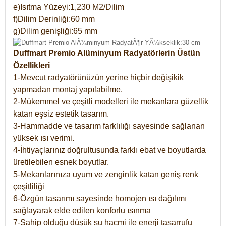
e)Isıtma Yüzeyi:1,230 M2/Dilim
f)Dilim Derinliği:60 mm
g)Dilim genişliği:65 mm
Duffmart Premio Alüminyum Radyatörlerin Üstün
Özellikleri
1-Mevcut radyatörünüzün yerine hiçbir değişikik
yapmadan montaj yapılabilme.
2-Mükemmel ve çeşitli modelleri ile mekanlara güzellik
katan eşsiz estetik tasarım.
3-Hammadde ve tasarım farklılığı sayesinde sağlanan
yüksek ısı verimi.
4-İhtiyaçlarınız doğrultusunda farklı ebat ve boyutlarda
üretilebilen esnek boyutlar.
5-Mekanlarınıza uyum ve zenginlik katan geniş renk
çeşitliliği
6-Özgün tasarımı sayesinde homojen ısı dağılımı
sağlayarak elde edilen konforlu ısınma
7-Sahip olduğu düşük su hacmi ile enerji tasarrufu