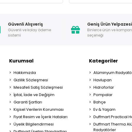
Güvenli Alışveriş
Geniş Ürün Yelpazes
Güvenli ve kolay ödeme
Binlerce ürün ve kampa
sistemi
seçeneği
Kurumsal
Kategoriler
Hakkımızda
Alüminyum Radyatör
Gizlilik Sözleşmesi
Havlupan
Mesafeli Satış Sözleşmesi
Hidroforlar
İptal, İade ve Değişim
Pompalar
Garanti Şartları
Bahçe
Kişisel Verilerin Korunması
Ev & Yaşam
Fiyat Resim ve İçerik Hataları
Duffmart Practical 
Üyelik Bilgilendirmesi
Duffmart Therma A
Radyatörler
Duffmart Üretim Standartları