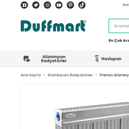
Hız
En Çok Ar
Alüminyum
Havlupan
Radyatörler
Ana Sayfa
Alüminyum Radyatörler
Premio Alümin