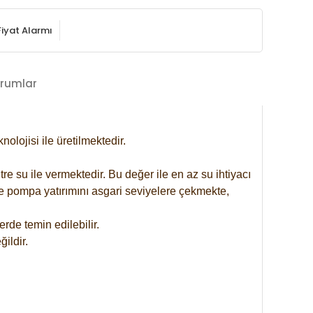
Fiyat Alarmı
rumlar
lojisi ile üretilmektedir.
re su ile vermektedir. Bu değer ile en az su ihtiyacı
se pompa yatırımını asgari seviyelere çekmekte,
rde temin edilebilir.
ildir.