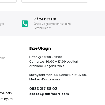
i
7 / 24 DESTEK
nya
Öneri ve şikayetlerinizi bize
iletebilirsiniz.
Bize Ulaşın
Haftaiçi
09:00 - 18:00
ler
Cumartesi
10:00 - 17:00
saatleri
arasında ulaşabilirsiniz.
Kuzeykent Mah. 44. Sokak No:12 37150,
Merkez-Kastamonu
0533 217 88 02
Havlupan
destek@duffmart.com
lüminyum