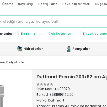
lı Ödeme
Bayi Girişi
Sipariş Takip
Havale Bildirimleri
Sıkça S
ananlar:
En Yeniler
Çok Satanlar
En çok oylana
Hidroforlar
Pompalar
yum Radyatörler
Duffmart Premio 200x92 cm A
Ürün Kodu:
DR93929
Barkod:
8681966142120
Marka:
Duffmart
Kategori:
Premio Alüminyum Radyatörler