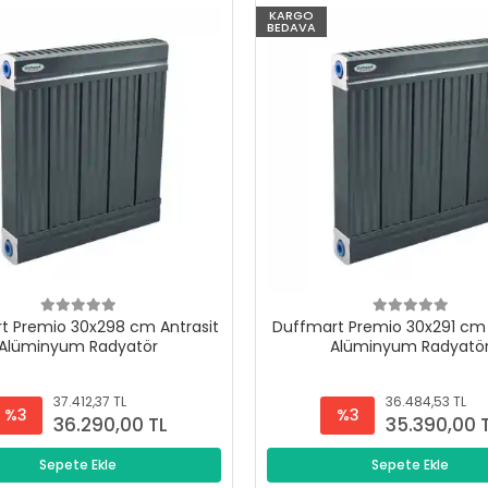
KARGO
BEDAVA
t Premio 30x298 cm Antrasit
Duffmart Premio 30x291 cm 
Alüminyum Radyatör
Alüminyum Radyatö
37.412,37 TL
36.484,53 TL
%3
%3
36.290,00 TL
35.390,00 
Sepete Ekle
Sepete Ekle