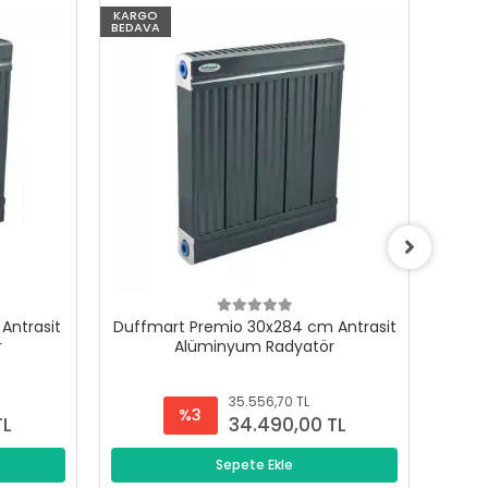
KARGO
KARG
BEDAVA
BEDAV
Antrasit
Duffmart Premio 30x284 cm Antrasit
Duffm
r
Alüminyum Radyatör
35.556,70 TL
%3
TL
34.490,00 TL
Sepete Ekle