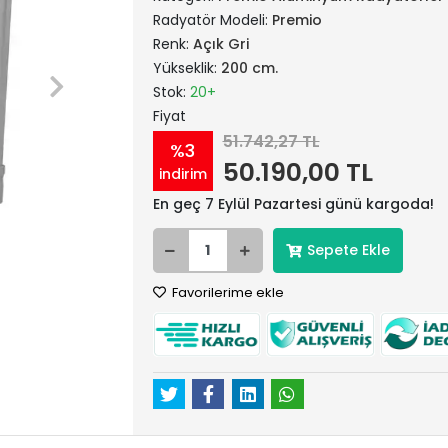
Radyatör Modeli:
Premio
Renk:
Açık Gri
Yükseklik:
200 cm.
Stok:
20+
Fiyat
51.742,27 TL
%3
50.190,00 TL
indirim
En geç 7 Eylül Pazartesi günü kargoda!
Sepete Ekle
Favorilerime ekle