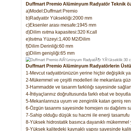
Duffmart Premio Alüminyum Radyatör Teknik öze
a)Model:Duffmart Premio
b)Radyatör Yüksekliği:2000 mm
c)Eksenler arası mesafe:1945 mm
d)Dilim ısıtma kapasitesi:320 Kcall
e)Isıtma Yüzeyi:1,400 M2/Dilim
f)Dilim Derinliği:60 mm
g)Dilim genişliği:65 mm
Duffmart Premio Alüminyum Radyatörlerin Üstün
1-Mevcut radyatörünüzün yerine hiçbir değişikik 
2-Mükemmel ve çeşitli modelleri ile mekanlara güzel
3-Hammadde ve tasarım farklılığı sayesinde sağlan
4-İhtiyaçlarınız doğrultusunda farklı ebat ve boyutla
5-Mekanlarınıza uyum ve zenginlik katan geniş renk 
6-Özgün tasarımı sayesinde homojen ısı dağılımı s
7-Sahip olduğu düşük su hacmi ile enerji tasarrufu 
8-Yüksek hidrostatik basınca dayanıklı mükemmel 
9-Yüksek kalitedeki kaynaklı yapısı sayesinde kalit