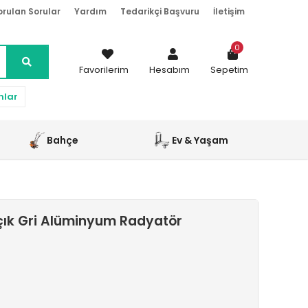
orulan Sorular
Yardım
Tedarikçi Başvuru
İletişim
0
Favorilerim
Hesabım
Sepetim
nlar
Bahçe
Ev & Yaşam
çık Gri Alüminyum Radyatör