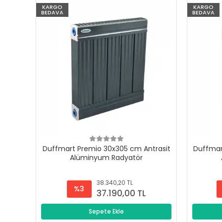
KARGO
KARGO
BEDAVA
BEDAVA
Duffmart Premio 30x305 cm Antrasit
Duffmar
Alüminyum Radyatör
38.340,20 TL
%3
37.190,00 TL
Sepete Ekle