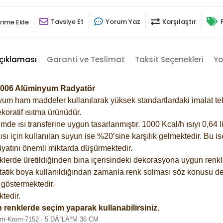
Tavsiye Et
Yorum Yaz
Karşılaştır
rime Ekle
çıklaması
Garanti ve Teslimat
Taksit Seçenekleri
Yo
-9006 Alüminyum Radyatör
m ham maddeler kullanılarak yüksek standartlardaki imalat tekno
koratif ısıtma ürünüdür.
 ısı transferine uygun tasarlanmıştır. 1000 Kcal/h ısıyı 0,64 lit
sı için kullanılan suyun ise %20’sine karşılık gelmektedir. Bu i
rfiyatını önemli miktarda düşürmektedir.
lerde üretildiğinden bina içerisindeki dekorasyona uygun renkle
atik boya kullanıldığından zamanla renk solması söz konusu değ
göstermektedir.
tedir.
 renklerde seçim yaparak kullanabilirsiniz.