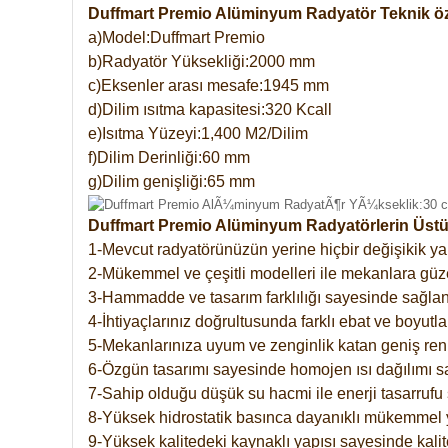
Duffmart Premio Alüminyum Radyatör Teknik öze
a)Model:Duffmart Premio
b)Radyatör Yüksekliği:2000 mm
c)Eksenler arası mesafe:1945 mm
d)Dilim ısıtma kapasitesi:320 Kcall
e)Isıtma Yüzeyi:1,400 M2/Dilim
f)Dilim Derinliği:60 mm
g)Dilim genişliği:65 mm
Duffmart Premio Alüminyum Radyatörlerin Üstün
1-Mevcut radyatörünüzün yerine hiçbir değişikik 
2-Mükemmel ve çeşitli modelleri ile mekanlara güzel
3-Hammadde ve tasarım farklılığı sayesinde sağlan
4-İhtiyaçlarınız doğrultusunda farklı ebat ve boyutla
5-Mekanlarınıza uyum ve zenginlik katan geniş renk 
6-Özgün tasarımı sayesinde homojen ısı dağılımı s
7-Sahip olduğu düşük su hacmi ile enerji tasarrufu 
8-Yüksek hidrostatik basınca dayanıklı mükemmel 
9-Yüksek kalitedeki kaynaklı yapısı sayesinde kalit