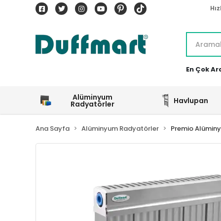
Hız
En Çok Ar
Alüminyum
Havlupan
Radyatörler
Ana Sayfa
Alüminyum Radyatörler
Premio Alümin