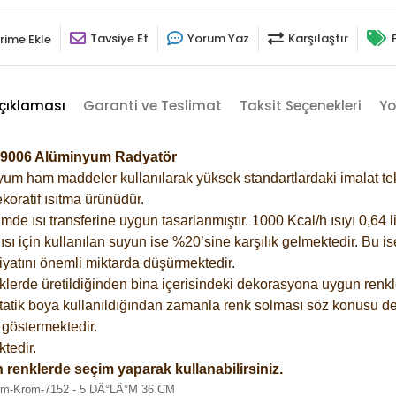
Tavsiye Et
Yorum Yaz
Karşılaştır
rime Ekle
çıklaması
Garanti ve Teslimat
Taksit Seçenekleri
Yo
i-9006 Alüminyum Radyatör
m ham maddeler kullanılarak yüksek standartlardaki imalat tekno
koratif ısıtma ürünüdür.
 ısı transferine uygun tasarlanmıştır. 1000 Kcal/h ısıyı 0,64 lit
sı için kullanılan suyun ise %20’sine karşılık gelmektedir. Bu i
rfiyatını önemli miktarda düşürmektedir.
lerde üretildiğinden bina içerisindeki dekorasyona uygun renkle
atik boya kullanıldığından zamanla renk solması söz konusu değ
göstermektedir.
tedir.
 renklerde seçim yaparak kullanabilirsiniz.