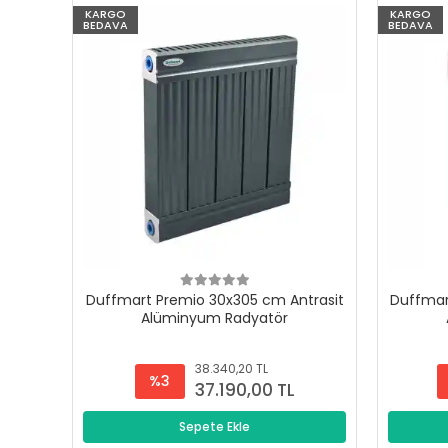
KARGO
KARGO
BEDAVA
BEDAVA
Duffmart Premio 30x305 cm Antrasit
Duffmar
Alüminyum Radyatör
38.340,20 TL
%3
37.190,00 TL
Sepete Ekle