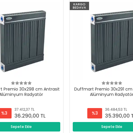
KARGO
BEDAVA
t Premio 30x298 cm Antrasit
Duffmart Premio 30x291 cm 
Alüminyum Radyatör
Alüminyum Radyatö
37.412,37 TL
36.484,53 TL
%3
%3
36.290,00 TL
35.390,00 
Sepete Ekle
Sepete Ekle