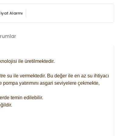
Fiyat Alarmı
rumlar
lojisi ile üretilmektedir.
re su ile vermektedir. Bu değer ile en az su ihtiyacı
se pompa yatırımını asgari seviyelere çekmekte,
rde temin edilebilir.
ildir.