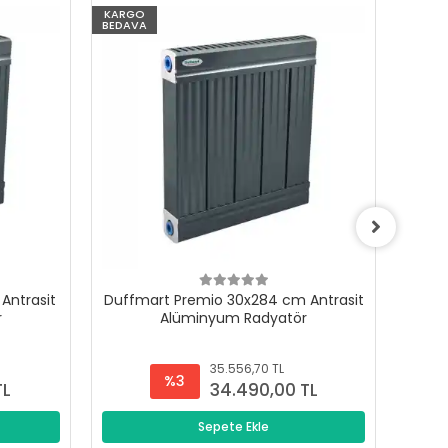
KARGO
KARG
BEDAVA
BEDAV
Antrasit
Duffmart Premio 30x284 cm Antrasit
Duffm
r
Alüminyum Radyatör
35.556,70 TL
%3
TL
34.490,00 TL
Sepete Ekle