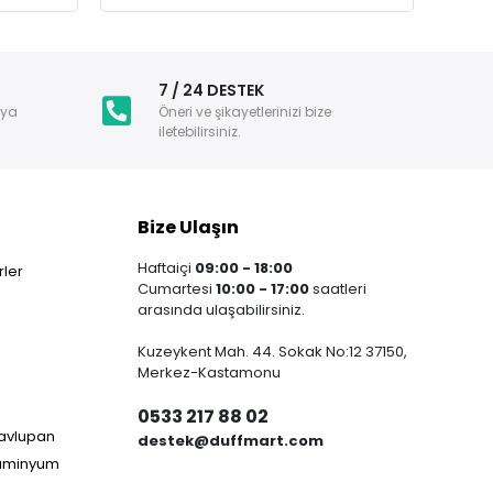
i
7 / 24 DESTEK
nya
Öneri ve şikayetlerinizi bize
iletebilirsiniz.
Bize Ulaşın
Haftaiçi
09:00 - 18:00
ler
Cumartesi
10:00 - 17:00
saatleri
arasında ulaşabilirsiniz.
Kuzeykent Mah. 44. Sokak No:12 37150,
Merkez-Kastamonu
0533 217 88 02
Havlupan
destek@duffmart.com
lüminyum