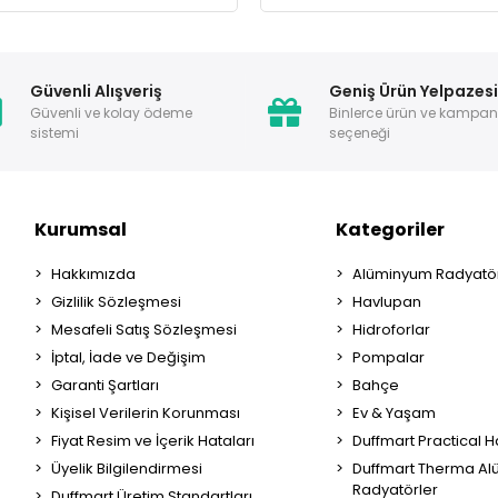
Güvenli Alışveriş
Geniş Ürün Yelpazes
Güvenli ve kolay ödeme
Binlerce ürün ve kampa
sistemi
seçeneği
Kurumsal
Kategoriler
Hakkımızda
Alüminyum Radyatör
Gizlilik Sözleşmesi
Havlupan
Mesafeli Satış Sözleşmesi
Hidroforlar
İptal, İade ve Değişim
Pompalar
Garanti Şartları
Bahçe
Kişisel Verilerin Korunması
Ev & Yaşam
Fiyat Resim ve İçerik Hataları
Duffmart Practical 
Üyelik Bilgilendirmesi
Duffmart Therma A
Radyatörler
Duffmart Üretim Standartları