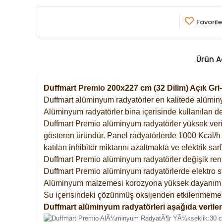
Favorile
Ürün A
Duffmart Premio 200x227 cm (32 Dilim) Açık Gr
Duffmart alüminyum radyatörler en kalitede alüminyu
Alüminyum radyatörler bina içerisinde kullanılan de
Duffmart Premio alüminyum radyatörler yüksek verimde
gösteren üründür. Panel radyatörlerde 1000 Kcal/h ı
katılan inhibitör miktarını azaltmakta ve elektrik sa
Duffmart Premio alüminyum radyatörler değişik renk
Duffmart Premio alüminyum radyatörlerde elektro st
Alüminyum malzemesi korozyona yüksek dayanım 
Su içerisindeki çözünmüş oksijenden etkilenmemek
Duffmart alüminyum radyatörleri aşağıda verilen