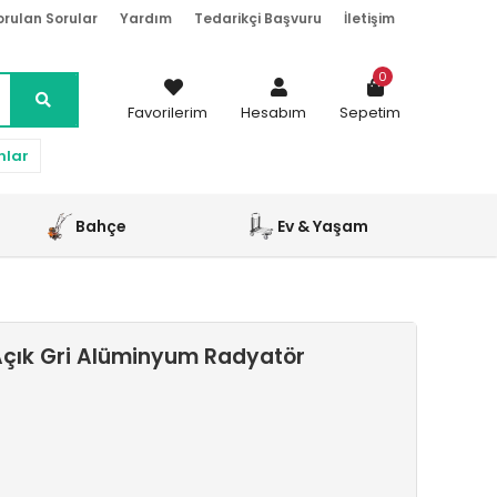
orulan Sorular
Yardım
Tedarikçi Başvuru
İletişim
0
Favorilerim
Hesabım
Sepetim
nlar
Bahçe
Ev & Yaşam
Açık Gri Alüminyum Radyatör