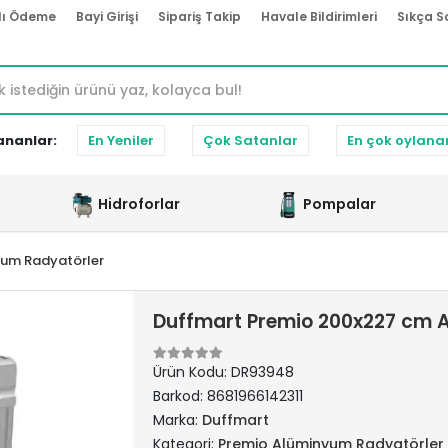
lı Ödeme
Bayi Girişi
Sipariş Takip
Havale Bildirimleri
Sıkça S
ananlar:
En Yeniler
Çok Satanlar
En çok oylana
Hidroforlar
Pompalar
yum Radyatörler
Duffmart Premio 200x227 cm 
Ürün Kodu:
DR93948
Barkod:
8681966142311
Marka:
Duffmart
Kategori:
Premio Alüminyum Radyatörler