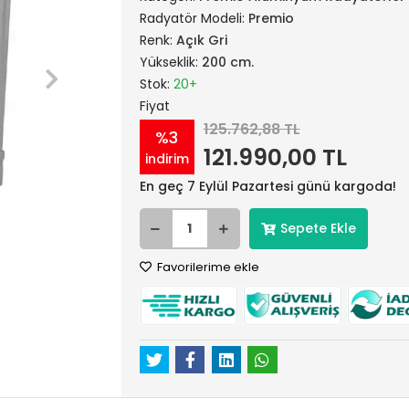
Radyatör Modeli:
Premio
Renk:
Açık Gri
Yükseklik:
200 cm.
Stok:
20+
Fiyat
125.762,88 TL
%3
121.990,00 TL
indirim
En geç 7 Eylül Pazartesi günü kargoda!
Sepete Ekle
Favorilerime ekle