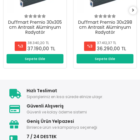
Duffmart Premio 30x305
Duffmart Premio 30x298
cm Antrasit Alüminyum
cm Antrasit Alüminyum
Radyatör
Radyatör
38.340,20 TL
37.412,37 TL
%3
%3
37.190,00 TL
36.290,00 TL
Sepete Ekle
Sepete Ekle
Hızlı Teslimat
Siparişleriniz en kısa sürede elinize ulaşır.
Güvenli Alışveriş
Güvenli ve kolay ödeme sistemi
Geniş Ürün Yelpazesi
Binlerce ürün ve kampanya seçeneği
7 / 24 DESTEK