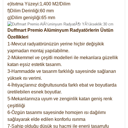
e)Isıtma Yüzeyi:1,400 M2/Dilim
f)Dilim Derinliği:60 mm
g)Dilim genişliği:65 mm
Duffmart Premio Alüminyum Radyatörlerin Üstün
Özellikleri
1-Mevcut radyatörünüzün yerine hiçbir değişikik
yapmadan montaj yapılabilme.
2-Mükemmel ve çeşitli modelleri ile mekanlara güzellik
katan eşsiz estetik tasarım.
3-Hammadde ve tasarım farklılığı sayesinde sağlanan
yüksek ısı verimi.
4-İhtiyaçlarınız doğrultusunda farklı ebat ve boyutlarda
üretilebilen esnek boyutlar.
5-Mekanlarınıza uyum ve zenginlik katan geniş renk
çeşitliliği
6-Özgün tasarımı sayesinde homojen ısı dağılımı
sağlayarak elde edilen konforlu ısınma
7-Sahip olduğu düşük su hacmi ile enerji tasarrufu