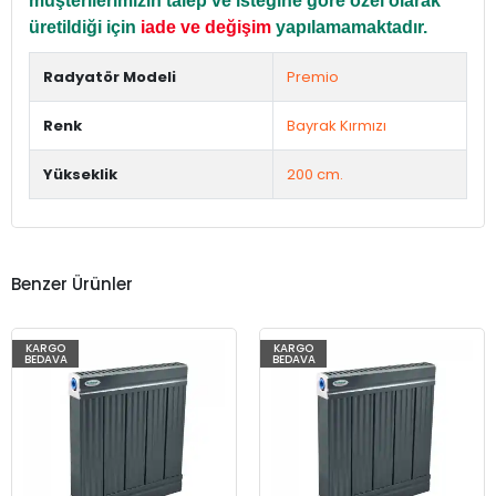
müşterilerimizin talep ve isteğine göre özel olarak
üretildiği için
iade ve değişim
yapılamamaktadır.
Radyatör Modeli
Premio
Renk
Bayrak Kırmızı
Yükseklik
200 cm.
Benzer Ürünler
KARGO
KARGO
BEDAVA
BEDAVA