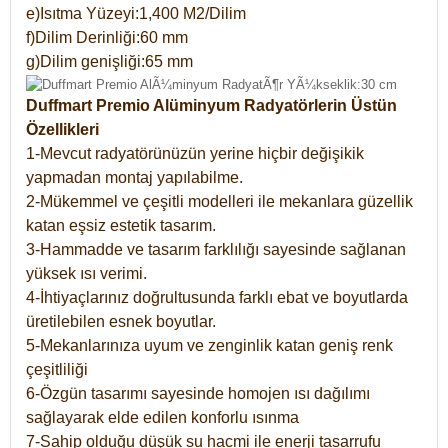
e)Isıtma Yüzeyi:1,400 M2/Dilim
f)Dilim Derinliği:60 mm
g)Dilim genişliği:65 mm
Duffmart Premio Alüminyum Radyatörlerin Üstün
Özellikleri
1-Mevcut radyatörünüzün yerine hiçbir değişikik
yapmadan montaj yapılabilme.
2-Mükemmel ve çeşitli modelleri ile mekanlara güzellik
katan eşsiz estetik tasarım.
3-Hammadde ve tasarım farklılığı sayesinde sağlanan
yüksek ısı verimi.
4-İhtiyaçlarınız doğrultusunda farklı ebat ve boyutlarda
üretilebilen esnek boyutlar.
5-Mekanlarınıza uyum ve zenginlik katan geniş renk
çeşitliliği
6-Özgün tasarımı sayesinde homojen ısı dağılımı
sağlayarak elde edilen konforlu ısınma
7-Sahip olduğu düşük su hacmi ile enerji tasarrufu