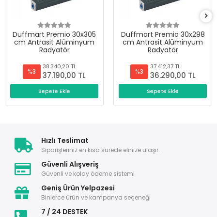
Duffmart Premio 30x305
Duffmart Premio 30x298
cm Antrasit Alüminyum
cm Antrasit Alüminyum
Radyatör
Radyatör
38.340,20 TL
37.412,37 TL
%3
%3
37.190,00 TL
36.290,00 TL
Sepete Ekle
Sepete Ekle
Hızlı Teslimat
Siparişleriniz en kısa sürede elinize ulaşır.
Güvenli Alışveriş
Güvenli ve kolay ödeme sistemi
Geniş Ürün Yelpazesi
Binlerce ürün ve kampanya seçeneği
7 / 24 DESTEK