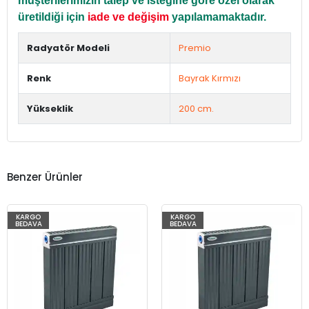
müşterilerimizin talep ve isteğine göre özel olarak
üretildiği için
iade ve değişim
yapılamamaktadır.
Radyatör Modeli
Premio
Renk
Bayrak Kırmızı
Yükseklik
200 cm.
Benzer Ürünler
KARGO
KARGO
BEDAVA
BEDAVA