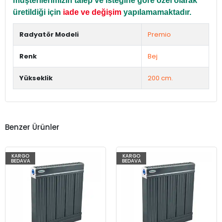
müşterilerimizin talep ve isteğine göre özel olarak
üretildiği için
iade ve değişim
yapılamamaktadır.
Radyatör Modeli
Premio
Renk
Bej
Yükseklik
200 cm.
Benzer Ürünler
KARGO
KARGO
BEDAVA
BEDAVA