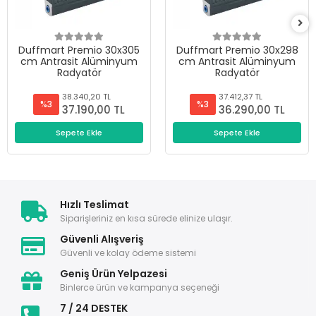
Duffmart Premio 30x305
Duffmart Premio 30x298
cm Antrasit Alüminyum
cm Antrasit Alüminyum
Radyatör
Radyatör
38.340,20 TL
37.412,37 TL
%3
%3
37.190,00 TL
36.290,00 TL
Sepete Ekle
Sepete Ekle
Hızlı Teslimat
Siparişleriniz en kısa sürede elinize ulaşır.
Güvenli Alışveriş
Güvenli ve kolay ödeme sistemi
Geniş Ürün Yelpazesi
Binlerce ürün ve kampanya seçeneği
7 / 24 DESTEK