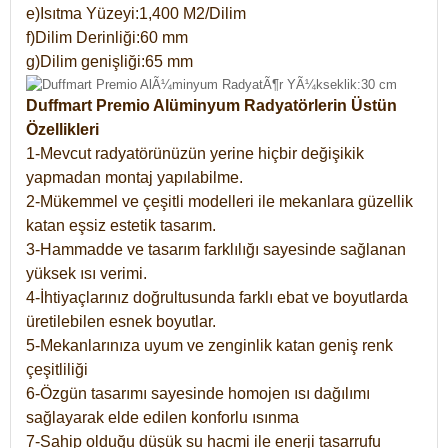
e)Isıtma Yüzeyi:1,400 M2/Dilim
f)Dilim Derinliği:60 mm
g)Dilim genişliği:65 mm
Duffmart Premio Alüminyum Radyatörlerin Üstün
Özellikleri
1-Mevcut radyatörünüzün yerine hiçbir değişikik
yapmadan montaj yapılabilme.
2-Mükemmel ve çeşitli modelleri ile mekanlara güzellik
katan eşsiz estetik tasarım.
3-Hammadde ve tasarım farklılığı sayesinde sağlanan
yüksek ısı verimi.
4-İhtiyaçlarınız doğrultusunda farklı ebat ve boyutlarda
üretilebilen esnek boyutlar.
5-Mekanlarınıza uyum ve zenginlik katan geniş renk
çeşitliliği
6-Özgün tasarımı sayesinde homojen ısı dağılımı
sağlayarak elde edilen konforlu ısınma
7-Sahip olduğu düşük su hacmi ile enerji tasarrufu