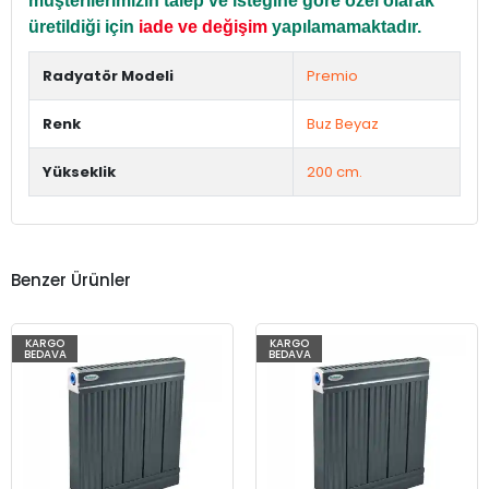
müşterilerimizin talep ve isteğine göre özel olarak
üretildiği için
iade ve değişim
yapılamamaktadır.
Radyatör Modeli
Premio
Renk
Buz Beyaz
Yükseklik
200 cm.
Benzer Ürünler
KARGO
KARGO
BEDAVA
BEDAVA