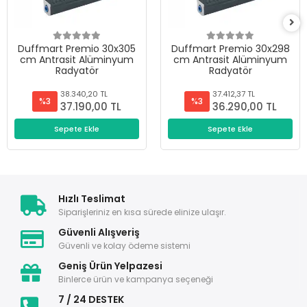
Duffmart Premio 30x305
Duffmart Premio 30x298
cm Antrasit Alüminyum
cm Antrasit Alüminyum
Radyatör
Radyatör
38.340,20 TL
37.412,37 TL
%3
%3
37.190,00 TL
36.290,00 TL
Sepete Ekle
Sepete Ekle
Hızlı Teslimat
Siparişleriniz en kısa sürede elinize ulaşır.
Güvenli Alışveriş
Güvenli ve kolay ödeme sistemi
Geniş Ürün Yelpazesi
Binlerce ürün ve kampanya seçeneği
7 / 24 DESTEK