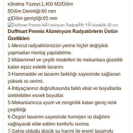
e)Isıtma Yüzeyi:1,400 M2/Dilim
f)Dilim Derinliği:60 mm
g)Dilim genişliği:65 mm
Duffmart Premio Alüminyum Radyatörlerin Üstün
Özellikleri
1-Mevcut radyatörünüzün yerine hiçbir değişikik
yapmadan montaj yapılabilme.
2-Mükemmel ve çeşitli modelleri ile mekanlara güzellik
katan eşsiz estetik tasarım.
3-Hammadde ve tasarım farklılığı sayesinde sağlanan
yüksek ısı verimi.
4-İhtiyaçlarınız doğrultusunda farklı ebat ve boyutlarda
üretilebilen esnek boyutlar.
5-Mekanlarınıza uyum ve zenginlik katan geniş renk
çeşitliliği
6-Özgün tasarımı sayesinde homojen ısı dağılımı
sağlayarak elde edilen konforlu ısınma
7-Sahip olduğu düşük su hacmi ile enerji tasarrufu