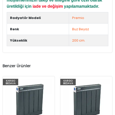
müşterilerimizin talep ve isteğine göre özel olarak
üretildiği için
iade ve değişim
yapılamamaktadır.
Radyatör Modeli
Premio
Renk
Buz Beyaz
Yükseklik
200 cm.
Benzer Ürünler
KARGO
KARGO
BEDAVA
BEDAVA