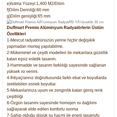
e)Isıtma Yüzeyi:1,400 M2/Dilim
f)Dilim Derinliği:60 mm
g)Dilim genişliği:65 mm
Duffmart Premio Alüminyum Radyatörlerin Üstün
Özellikleri
1-Mevcut radyatörünüzün yerine hiçbir değişikik
yapmadan montaj yapılabilme.
2-Mükemmel ve çeşitli modelleri ile mekanlara güzellik
katan eşsiz estetik tasarım.
3-Hammadde ve tasarım farklılığı sayesinde sağlanan
yüksek ısı verimi.
4-İhtiyaçlarınız doğrultusunda farklı ebat ve boyutlarda
üretilebilen esnek boyutlar.
5-Mekanlarınıza uyum ve zenginlik katan geniş renk
çeşitliliği
6-Özgün tasarımı sayesinde homojen ısı dağılımı
sağlayarak elde edilen konforlu ısınma
7-Sahip olduğu düşük su hacmi ile enerji tasarrufu