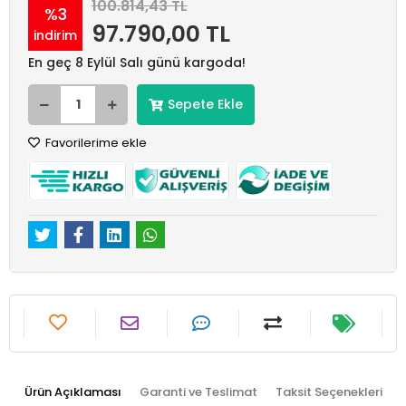
100.814,43 TL
%3
97.790,00 TL
indirim
En geç 8 Eylül Salı günü kargoda!
Sepete Ekle
Favorilerime ekle
Ürün Açıklaması
Garanti ve Teslimat
Taksit Seçenekleri