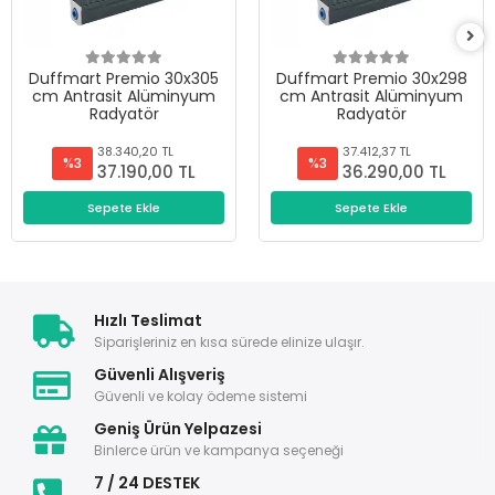
Duffmart Premio 30x305
Duffmart Premio 30x298
cm Antrasit Alüminyum
cm Antrasit Alüminyum
Radyatör
Radyatör
38.340,20 TL
37.412,37 TL
%3
%3
37.190,00 TL
36.290,00 TL
Sepete Ekle
Sepete Ekle
Hızlı Teslimat
Siparişleriniz en kısa sürede elinize ulaşır.
Güvenli Alışveriş
Güvenli ve kolay ödeme sistemi
Geniş Ürün Yelpazesi
Binlerce ürün ve kampanya seçeneği
7 / 24 DESTEK