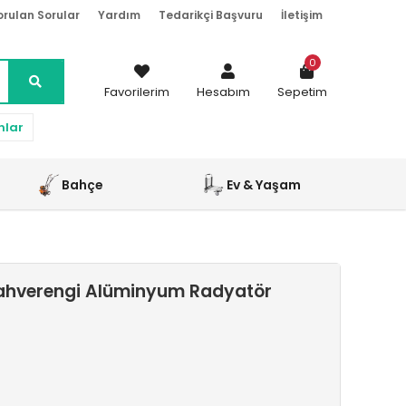
orulan Sorular
Yardım
Tedarikçi Başvuru
İletişim
0
Favorilerim
Hesabım
Sepetim
nlar
Bahçe
Ev & Yaşam
ahverengi Alüminyum Radyatör