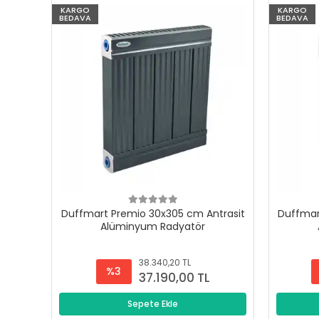
KARGO
KARGO
BEDAVA
BEDAVA
Duffmart Premio 30x305 cm Antrasit
Duffmar
Alüminyum Radyatör
38.340,20 TL
%3
37.190,00 TL
Sepete Ekle