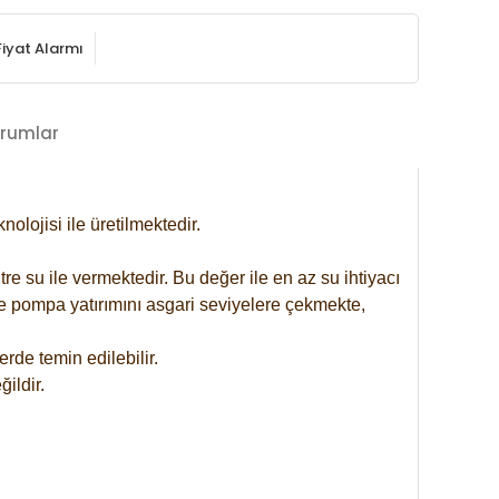
Fiyat Alarmı
rumlar
lojisi ile üretilmektedir.
re su ile vermektedir. Bu değer ile en az su ihtiyacı
se pompa yatırımını asgari seviyelere çekmekte,
rde temin edilebilir.
ildir.