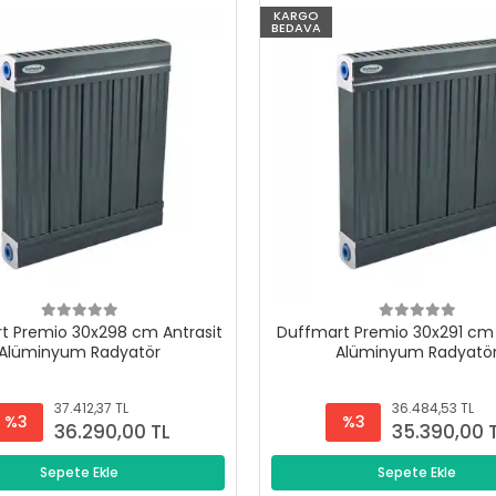
KARGO
BEDAVA
t Premio 30x298 cm Antrasit
Duffmart Premio 30x291 cm 
Alüminyum Radyatör
Alüminyum Radyatö
37.412,37 TL
36.484,53 TL
%3
%3
36.290,00 TL
35.390,00 
Sepete Ekle
Sepete Ekle