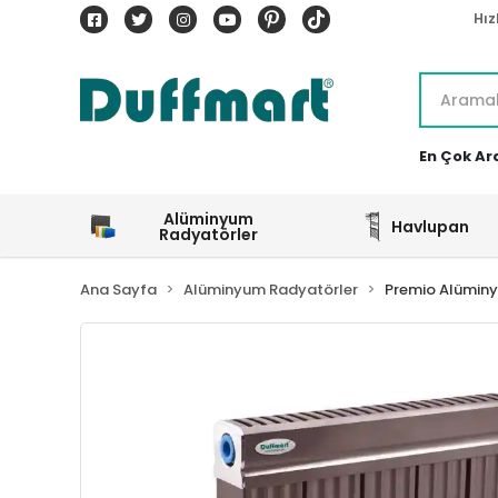
Hız
En Çok Ar
Alüminyum
Havlupan
Radyatörler
Ana Sayfa
Alüminyum Radyatörler
Premio Alümin