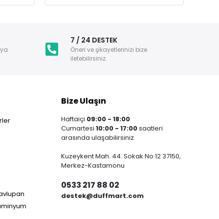
i
7 / 24 DESTEK
nya
Öneri ve şikayetlerinizi bize
iletebilirsiniz.
Bize Ulaşın
Haftaiçi
09:00 - 18:00
ler
Cumartesi
10:00 - 17:00
saatleri
arasında ulaşabilirsiniz.
Kuzeykent Mah. 44. Sokak No:12 37150,
Merkez-Kastamonu
0533 217 88 02
Havlupan
destek@duffmart.com
lüminyum