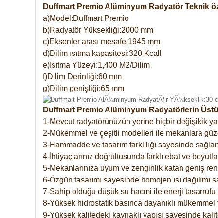
Duffmart Premio Alüminyum Radyatör Teknik öze
a)Model:Duffmart Premio
b)Radyatör Yüksekliği:2000 mm
c)Eksenler arası mesafe:1945 mm
d)Dilim ısıtma kapasitesi:320 Kcall
e)Isıtma Yüzeyi:1,400 M2/Dilim
f)Dilim Derinliği:60 mm
g)Dilim genişliği:65 mm
Duffmart Premio Alüminyum Radyatörlerin Üstün
1-Mevcut radyatörünüzün yerine hiçbir değişikik 
2-Mükemmel ve çeşitli modelleri ile mekanlara güzel
3-Hammadde ve tasarım farklılığı sayesinde sağlan
4-İhtiyaçlarınız doğrultusunda farklı ebat ve boyutla
5-Mekanlarınıza uyum ve zenginlik katan geniş renk 
6-Özgün tasarımı sayesinde homojen ısı dağılımı s
7-Sahip olduğu düşük su hacmi ile enerji tasarrufu 
8-Yüksek hidrostatik basınca dayanıklı mükemmel 
9-Yüksek kalitedeki kaynaklı yapısı sayesinde kalit