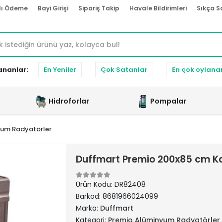
lı Ödeme
Bayi Girişi
Sipariş Takip
Havale Bildirimleri
Sıkça S
ananlar:
En Yeniler
Çok Satanlar
En çok oylana
Hidroforlar
Pompalar
yum Radyatörler
Duffmart Premio 200x85 cm K
Ürün Kodu:
DR82408
Barkod:
8681966024099
Marka:
Duffmart
Kategori:
Premio Alüminyum Radyatörler