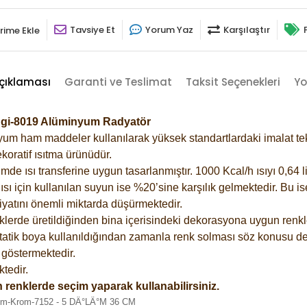
Tavsiye Et
Yorum Yaz
Karşılaştır
rime Ekle
çıklaması
Garanti ve Teslimat
Taksit Seçenekleri
Yo
ngi-8019 Alüminyum Radyatör
m ham maddeler kullanılarak yüksek standartlardaki imalat tekno
koratif ısıtma ürünüdür.
 ısı transferine uygun tasarlanmıştır. 1000 Kcal/h ısıyı 0,64 lit
sı için kullanılan suyun ise %20’sine karşılık gelmektedir. Bu i
rfiyatını önemli miktarda düşürmektedir.
lerde üretildiğinden bina içerisindeki dekorasyona uygun renkle
atik boya kullanıldığından zamanla renk solması söz konusu değ
göstermektedir.
tedir.
 renklerde seçim yaparak kullanabilirsiniz.