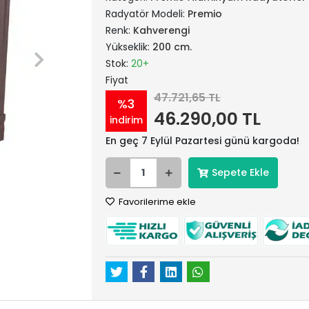
Radyatör Modeli:
Premio
Renk:
Kahverengi
Yükseklik:
200 cm.
Stok:
20+
Fiyat
47.721,65 TL
%3
46.290,00 TL
indirim
En geç 7 Eylül Pazartesi günü kargoda!
Sepete Ekle
Favorilerime ekle