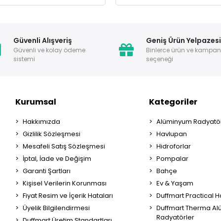
Güvenli Alışveriş
Geniş Ürün Yelpazes
Güvenli ve kolay ödeme
Binlerce ürün ve kampa
sistemi
seçeneği
Kurumsal
Kategoriler
Hakkımızda
Alüminyum Radyatör
Gizlilik Sözleşmesi
Havlupan
Mesafeli Satış Sözleşmesi
Hidroforlar
İptal, İade ve Değişim
Pompalar
Garanti Şartları
Bahçe
Kişisel Verilerin Korunması
Ev & Yaşam
Fiyat Resim ve İçerik Hataları
Duffmart Practical 
Üyelik Bilgilendirmesi
Duffmart Therma A
Radyatörler
Duffmart Üretim Standartları