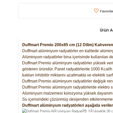
Favorile
Ürün A
Duffmart Premio 200x85 cm (12 Dilim) Kahvere
Duffmart alüminyum radyatörler en kalitede alüminyu
Alüminyum radyatörler bina içerisinde kullanılan de
Duffmart Premio alüminyum radyatörler yüksek verimde
gösteren üründür. Panel radyatörlerde 1000 Kcal/h ı
katılan inhibitör miktarını azaltmakta ve elektrik sa
Duffmart Premio alüminyum radyatörler değişik renk
Duffmart Premio alüminyum radyatörlerde elektro st
Alüminyum malzemesi korozyona yüksek dayanım 
Su içerisindeki çözünmüş oksijenden etkilenmemek
Duffmart alüminyum radyatörleri aşağıda verilen