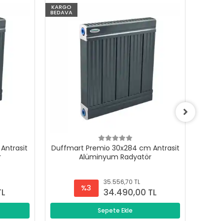
KARGO
KARG
BEDAVA
BEDAV
Antrasit
Duffmart Premio 30x284 cm Antrasit
Duffm
r
Alüminyum Radyatör
35.556,70 TL
%3
TL
34.490,00 TL
Sepete Ekle