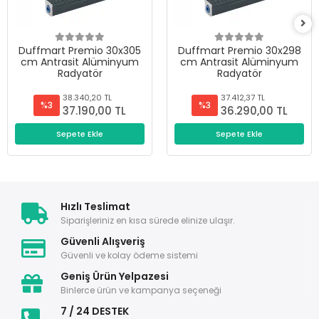
Duffmart Premio 30x305
Duffmart Premio 30x298
cm Antrasit Alüminyum
cm Antrasit Alüminyum
Radyatör
Radyatör
38.340,20 TL
37.412,37 TL
%3
%3
37.190,00 TL
36.290,00 TL
Sepete Ekle
Sepete Ekle
Hızlı Teslimat
Siparişleriniz en kısa sürede elinize ulaşır.
Güvenli Alışveriş
Güvenli ve kolay ödeme sistemi
Geniş Ürün Yelpazesi
Binlerce ürün ve kampanya seçeneği
7 / 24 DESTEK