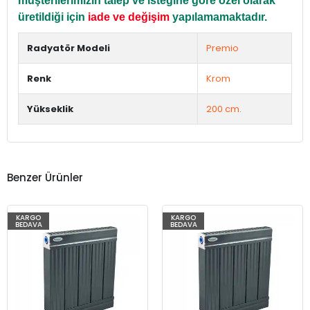
müşterilerimizin talep ve isteğine göre özel olarak
üretildiği için
iade ve değişim
yapılamamaktadır.
Radyatör Modeli
Premio
Renk
Krom
Yükseklik
200 cm.
Benzer Ürünler
KARGO
KARGO
BEDAVA
BEDAVA