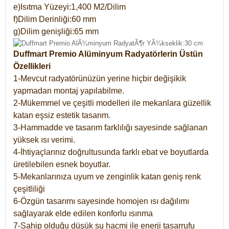
e)Isıtma Yüzeyi:1,400 M2/Dilim
f)Dilim Derinliği:60 mm
g)Dilim genişliği:65 mm
Duffmart Premio Alüminyum Radyatörlerin Üstün
Özellikleri
1-Mevcut radyatörünüzün yerine hiçbir değişikik
yapmadan montaj yapılabilme.
2-Mükemmel ve çeşitli modelleri ile mekanlara güzellik
katan eşsiz estetik tasarım.
3-Hammadde ve tasarım farklılığı sayesinde sağlanan
yüksek ısı verimi.
4-İhtiyaçlarınız doğrultusunda farklı ebat ve boyutlarda
üretilebilen esnek boyutlar.
5-Mekanlarınıza uyum ve zenginlik katan geniş renk
çeşitliliği
6-Özgün tasarımı sayesinde homojen ısı dağılımı
sağlayarak elde edilen konforlu ısınma
7-Sahip olduğu düşük su hacmi ile enerji tasarrufu