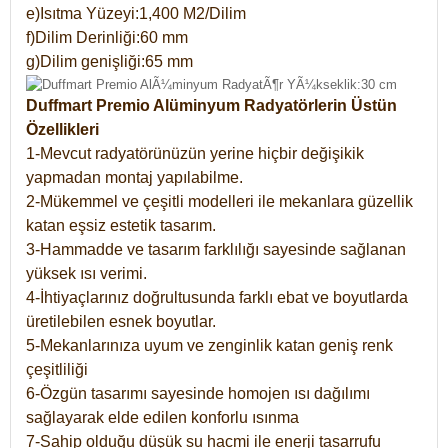
e)Isıtma Yüzeyi:1,400 M2/Dilim
f)Dilim Derinliği:60 mm
g)Dilim genişliği:65 mm
Duffmart Premio Alüminyum Radyatörlerin Üstün
Özellikleri
1-Mevcut radyatörünüzün yerine hiçbir değişikik
yapmadan montaj yapılabilme.
2-Mükemmel ve çeşitli modelleri ile mekanlara güzellik
katan eşsiz estetik tasarım.
3-Hammadde ve tasarım farklılığı sayesinde sağlanan
yüksek ısı verimi.
4-İhtiyaçlarınız doğrultusunda farklı ebat ve boyutlarda
üretilebilen esnek boyutlar.
5-Mekanlarınıza uyum ve zenginlik katan geniş renk
çeşitliliği
6-Özgün tasarımı sayesinde homojen ısı dağılımı
sağlayarak elde edilen konforlu ısınma
7-Sahip olduğu düşük su hacmi ile enerji tasarrufu