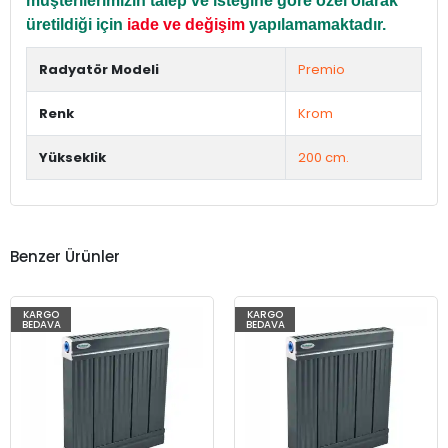
müşterilerimizin talep ve isteğine göre özel olarak
üretildiği için
iade ve değişim
yapılamamaktadır.
Radyatör Modeli
Premio
Renk
Krom
Yükseklik
200 cm.
Benzer Ürünler
KARGO
KARGO
BEDAVA
BEDAVA