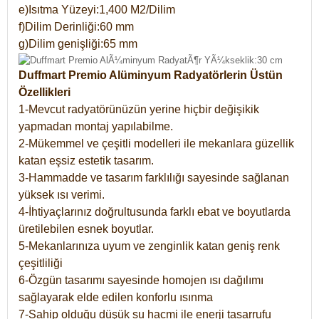
e)Isıtma Yüzeyi:1,400 M2/Dilim
f)Dilim Derinliği:60 mm
g)Dilim genişliği:65 mm
Duffmart Premio Alüminyum Radyatörlerin Üstün
Özellikleri
1-Mevcut radyatörünüzün yerine hiçbir değişikik
yapmadan montaj yapılabilme.
2-Mükemmel ve çeşitli modelleri ile mekanlara güzellik
katan eşsiz estetik tasarım.
3-Hammadde ve tasarım farklılığı sayesinde sağlanan
yüksek ısı verimi.
4-İhtiyaçlarınız doğrultusunda farklı ebat ve boyutlarda
üretilebilen esnek boyutlar.
5-Mekanlarınıza uyum ve zenginlik katan geniş renk
çeşitliliği
6-Özgün tasarımı sayesinde homojen ısı dağılımı
sağlayarak elde edilen konforlu ısınma
7-Sahip olduğu düşük su hacmi ile enerji tasarrufu