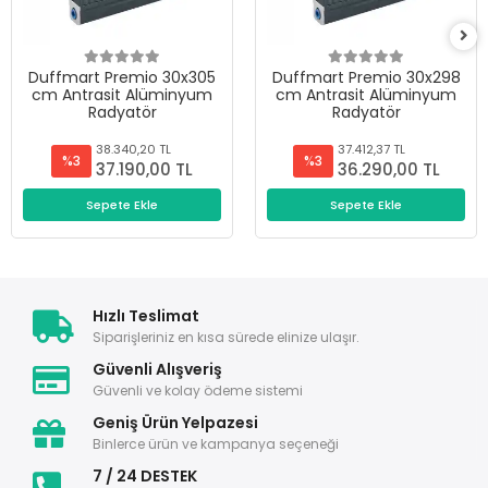
Duffmart Premio 30x305
Duffmart Premio 30x298
cm Antrasit Alüminyum
cm Antrasit Alüminyum
Radyatör
Radyatör
38.340,20 TL
37.412,37 TL
%3
%3
37.190,00 TL
36.290,00 TL
Sepete Ekle
Sepete Ekle
Hızlı Teslimat
Siparişleriniz en kısa sürede elinize ulaşır.
Güvenli Alışveriş
Güvenli ve kolay ödeme sistemi
Geniş Ürün Yelpazesi
Binlerce ürün ve kampanya seçeneği
7 / 24 DESTEK