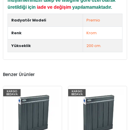
müşterilerimizin talep ve isteğine göre özel olarak
üretildiği için
iade ve değişim
yapılamamaktadır.
Radyatör Modeli
Premio
Renk
Krom
Yükseklik
200 cm.
Benzer Ürünler
KARGO
KARGO
BEDAVA
BEDAVA