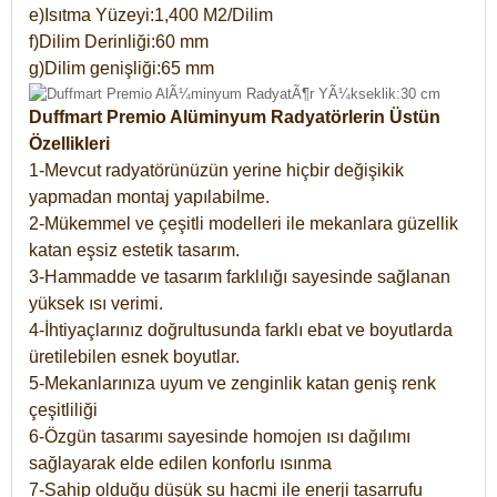
e)Isıtma Yüzeyi:1,400 M2/Dilim
f)Dilim Derinliği:60 mm
g)Dilim genişliği:65 mm
Duffmart Premio Alüminyum Radyatörlerin Üstün
Özellikleri
1-Mevcut radyatörünüzün yerine hiçbir değişikik
yapmadan montaj yapılabilme.
2-Mükemmel ve çeşitli modelleri ile mekanlara güzellik
katan eşsiz estetik tasarım.
3-Hammadde ve tasarım farklılığı sayesinde sağlanan
yüksek ısı verimi.
4-İhtiyaçlarınız doğrultusunda farklı ebat ve boyutlarda
üretilebilen esnek boyutlar.
5-Mekanlarınıza uyum ve zenginlik katan geniş renk
çeşitliliği
6-Özgün tasarımı sayesinde homojen ısı dağılımı
sağlayarak elde edilen konforlu ısınma
7-Sahip olduğu düşük su hacmi ile enerji tasarrufu