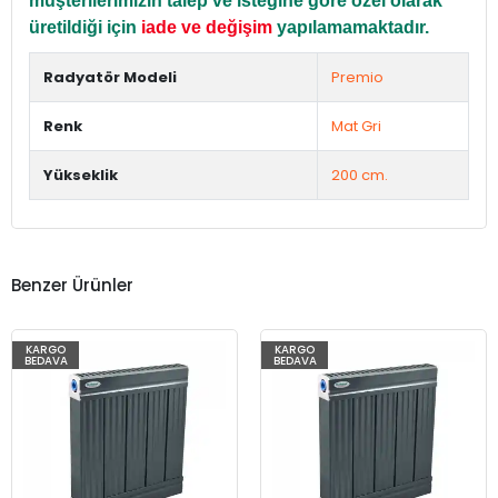
müşterilerimizin talep ve isteğine göre özel olarak
üretildiği için
iade ve değişim
yapılamamaktadır.
Radyatör Modeli
Premio
Renk
Mat Gri
Yükseklik
200 cm.
Benzer Ürünler
KARGO
KARGO
BEDAVA
BEDAVA