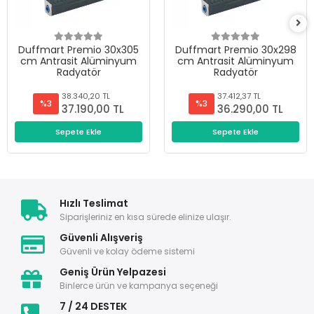
Duffmart Premio 30x305
Duffmart Premio 30x298
cm Antrasit Alüminyum
cm Antrasit Alüminyum
Radyatör
Radyatör
38.340,20 TL
37.412,37 TL
%3
%3
37.190,00 TL
36.290,00 TL
Sepete Ekle
Sepete Ekle
Hızlı Teslimat
Siparişleriniz en kısa sürede elinize ulaşır.
Güvenli Alışveriş
Güvenli ve kolay ödeme sistemi
Geniş Ürün Yelpazesi
Binlerce ürün ve kampanya seçeneği
7 / 24 DESTEK