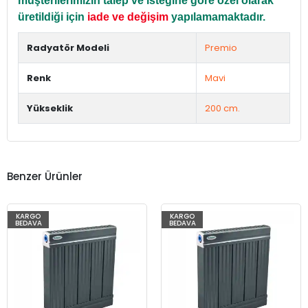
müşterilerimizin talep ve isteğine göre özel olarak
üretildiği için
iade ve değişim
yapılamamaktadır.
Radyatör Modeli
Premio
Renk
Mavi
Yükseklik
200 cm.
Benzer Ürünler
KARGO
KARGO
BEDAVA
BEDAVA