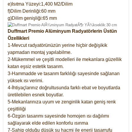
e)Isıtma Yüzeyi:1,400 M2/Dilim
f)Dilim Derinliği:60 mm
g)Dilim genişliği:65 mm
Duffmart Premio Alüminyum Radyatörlerin Üstün
Özellikleri
1-Mevcut radyatörünüzün yerine hiçbir değişikik
yapmadan montaj yapılabilme.
2-Mükemmel ve çeşitli modelleri ile mekanlara güzellik
katan eşsiz estetik tasarım.
3-Hammadde ve tasarım farklılığı sayesinde sağlanan
yüksek ısı verimi.
4-İhtiyaçlarınız doğrultusunda farklı ebat ve boyutlarda
üretilebilen esnek boyutlar.
5-Mekanlarınıza uyum ve zenginlik katan geniş renk
çeşitliliği
6-Özgün tasarımı sayesinde homojen ısı dağılımı
sağlayarak elde edilen konforlu ısınma
7-Sahip olduğu düşük su hacmi ile enerji tasarrufu