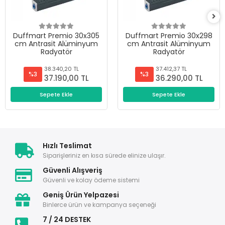
Duffmart Premio 30x305
Duffmart Premio 30x298
cm Antrasit Alüminyum
cm Antrasit Alüminyum
Radyatör
Radyatör
38.340,20 TL
37.412,37 TL
%3
%3
37.190,00 TL
36.290,00 TL
Sepete Ekle
Sepete Ekle
Hızlı Teslimat
Siparişleriniz en kısa sürede elinize ulaşır.
Güvenli Alışveriş
Güvenli ve kolay ödeme sistemi
Geniş Ürün Yelpazesi
Binlerce ürün ve kampanya seçeneği
7 / 24 DESTEK