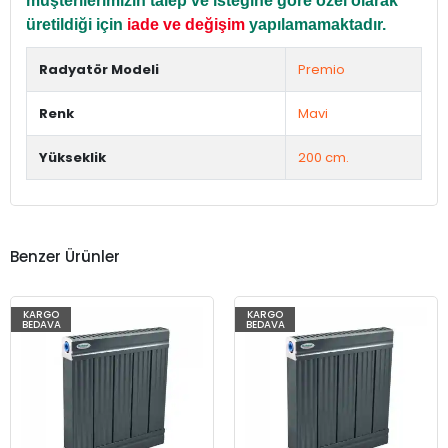
müşterilerimizin talep ve isteğine göre özel olarak
üretildiği için
iade ve değişim
yapılamamaktadır.
Radyatör Modeli
Premio
Renk
Mavi
Yükseklik
200 cm.
Benzer Ürünler
KARGO
KARGO
BEDAVA
BEDAVA