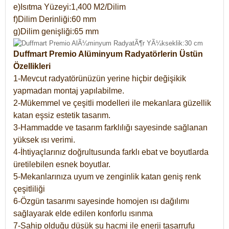
e)Isıtma Yüzeyi:1,400 M2/Dilim
f)Dilim Derinliği:60 mm
g)Dilim genişliği:65 mm
Duffmart Premio Alüminyum Radyatörlerin Üstün
Özellikleri
1-Mevcut radyatörünüzün yerine hiçbir değişikik
yapmadan montaj yapılabilme.
2-Mükemmel ve çeşitli modelleri ile mekanlara güzellik
katan eşsiz estetik tasarım.
3-Hammadde ve tasarım farklılığı sayesinde sağlanan
yüksek ısı verimi.
4-İhtiyaçlarınız doğrultusunda farklı ebat ve boyutlarda
üretilebilen esnek boyutlar.
5-Mekanlarınıza uyum ve zenginlik katan geniş renk
çeşitliliği
6-Özgün tasarımı sayesinde homojen ısı dağılımı
sağlayarak elde edilen konforlu ısınma
7-Sahip olduğu düşük su hacmi ile enerji tasarrufu