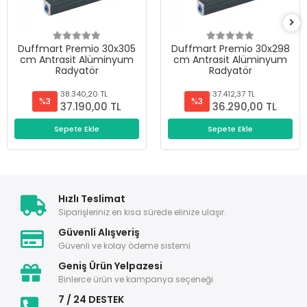
Duffmart Premio 30x305
Duffmart Premio 30x298
cm Antrasit Alüminyum
cm Antrasit Alüminyum
Radyatör
Radyatör
38.340,20 TL
37.412,37 TL
%3
%3
37.190,00 TL
36.290,00 TL
Sepete Ekle
Sepete Ekle
Hızlı Teslimat
Siparişleriniz en kısa sürede elinize ulaşır.
Güvenli Alışveriş
Güvenli ve kolay ödeme sistemi
Geniş Ürün Yelpazesi
Binlerce ürün ve kampanya seçeneği
7 / 24 DESTEK