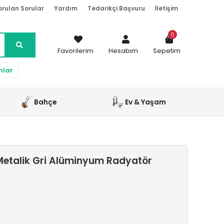
orulan Sorular
Yardım
Tedarikçi Başvuru
İletişim
0
Favorilerim
Hesabım
Sepetim
nlar
Bahçe
Ev & Yaşam
etalik Gri Alüminyum Radyatör