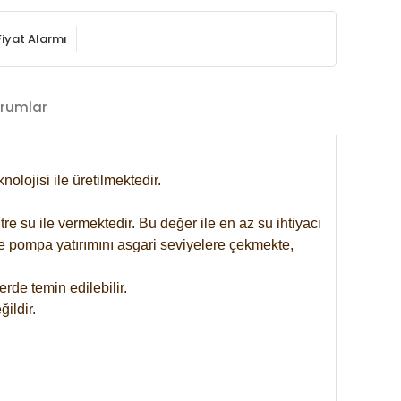
Fiyat Alarmı
rumlar
lojisi ile üretilmektedir.
re su ile vermektedir. Bu değer ile en az su ihtiyacı
se pompa yatırımını asgari seviyelere çekmekte,
rde temin edilebilir.
ildir.