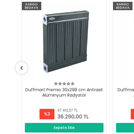
KARGO
KARGO
BEDAVA
BEDAVA
trasit
Duffmart Premio 30x298 cm Antrasit
Duffmar
Alüminyum Radyatör
37.412,37 TL
%3
36.290,00 TL
Sepete Ekle