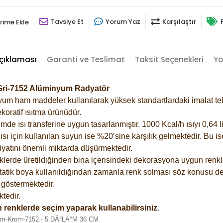
Tavsiye Et
Yorum Yaz
Karşılaştır
rime Ekle
çıklaması
Garanti ve Teslimat
Taksit Seçenekleri
Yo
 Gri-7152 Alüminyum Radyatör
m ham maddeler kullanılarak yüksek standartlardaki imalat tekno
koratif ısıtma ürünüdür.
 ısı transferine uygun tasarlanmıştır. 1000 Kcal/h ısıyı 0,64 lit
sı için kullanılan suyun ise %20’sine karşılık gelmektedir. Bu i
rfiyatını önemli miktarda düşürmektedir.
lerde üretildiğinden bina içerisindeki dekorasyona uygun renkle
atik boya kullanıldığından zamanla renk solması söz konusu değ
göstermektedir.
tedir.
 renklerde seçim yaparak kullanabilirsiniz.