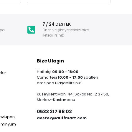
i
7 / 24 DESTEK
nya
Öneri ve şikayetlerinizi bize
iletebilirsiniz.
Bize Ulaşın
Haftaiçi
09:00 - 18:00
ler
Cumartesi
10:00 - 17:00
saatleri
arasında ulaşabilirsiniz.
Kuzeykent Mah. 44. Sokak No:12 37150,
Merkez-Kastamonu
0533 217 88 02
Havlupan
destek@duffmart.com
lüminyum