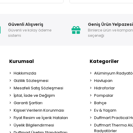
Güvenli Alışveriş
Geniş Ürün Yelpazes
Güvenli ve kolay ödeme
Binlerce ürün ve kampa
sistemi
seçeneği
Kurumsal
Kategoriler
Hakkımızda
Alüminyum Radyatör
Gizlilik Sözleşmesi
Havlupan
Mesafeli Satış Sözleşmesi
Hidroforlar
İptal, İade ve Değişim
Pompalar
Garanti Şartları
Bahçe
Kişisel Verilerin Korunması
Ev & Yaşam
Fiyat Resim ve İçerik Hataları
Duffmart Practical 
Üyelik Bilgilendirmesi
Duffmart Therma A
Radyatörler
Duffmart Üretim Standartları