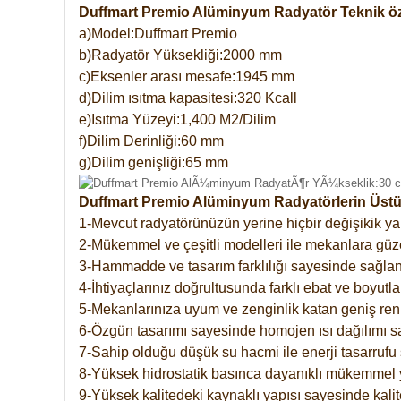
Duffmart Premio Alüminyum Radyatör Teknik öze
a)Model:Duffmart Premio
b)Radyatör Yüksekliği:2000 mm
c)Eksenler arası mesafe:1945 mm
d)Dilim ısıtma kapasitesi:320 Kcall
e)Isıtma Yüzeyi:1,400 M2/Dilim
f)Dilim Derinliği:60 mm
g)Dilim genişliği:65 mm
Duffmart Premio Alüminyum Radyatörlerin Üstün
1-Mevcut radyatörünüzün yerine hiçbir değişikik 
2-Mükemmel ve çeşitli modelleri ile mekanlara güzel
3-Hammadde ve tasarım farklılığı sayesinde sağlan
4-İhtiyaçlarınız doğrultusunda farklı ebat ve boyutla
5-Mekanlarınıza uyum ve zenginlik katan geniş renk 
6-Özgün tasarımı sayesinde homojen ısı dağılımı s
7-Sahip olduğu düşük su hacmi ile enerji tasarrufu 
8-Yüksek hidrostatik basınca dayanıklı mükemmel 
9-Yüksek kalitedeki kaynaklı yapısı sayesinde kalit