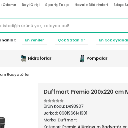
lı Ödeme
Bayi Girişi
Sipariş Takip
Havale Bildirimleri
Sıkça S
ananlar:
En Yeniler
Çok Satanlar
En çok oylana
Hidroforlar
Pompalar
yum Radyatörler
Duffmart Premio 200x220 cm M
Ürün Kodu:
DR93907
Barkod:
8681966141901
Marka:
Duffmart
Kategori:
Premio Alüminyum Radyatörler