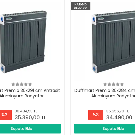
KARGO
BEDAVA
t Premio 30x291 cm Antrasit
Duffmart Premio 30x284 cm 
Alüminyum Radyatör
Alüminyum Radyatö
36.484,53 TL
35.556,70 TL
%3
%3
35.390,00 TL
34.490,00 
Sepete Ekle
Sepete Ekle