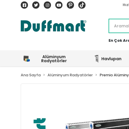
Hız
En Çok Ar
Alüminyum
Havlupan
Radyatörler
Ana Sayfa
Alüminyum Radyatörler
Premio Alümin