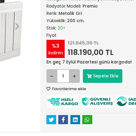
Radyatör Modeli:
Premio
Renk:
Metalik Gri
Yükseklik:
200 cm.
Stok:
20+
Fiyat
121.845,36 TL
%3
118.190,00 TL
indirim
En geç 7 Eylül Pazartesi günü kargoda!
Sepete Ekle
Favorilerime ekle