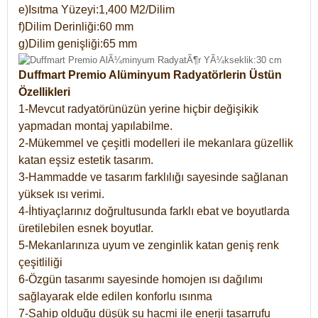
e)Isıtma Yüzeyi:1,400 M2/Dilim
f)Dilim Derinliği:60 mm
g)Dilim genişliği:65 mm
Duffmart Premio Alüminyum Radyatörlerin Üstün
Özellikleri
1-Mevcut radyatörünüzün yerine hiçbir değişikik
yapmadan montaj yapılabilme.
2-Mükemmel ve çeşitli modelleri ile mekanlara güzellik
katan eşsiz estetik tasarım.
3-Hammadde ve tasarım farklılığı sayesinde sağlanan
yüksek ısı verimi.
4-İhtiyaçlarınız doğrultusunda farklı ebat ve boyutlarda
üretilebilen esnek boyutlar.
5-Mekanlarınıza uyum ve zenginlik katan geniş renk
çeşitliliği
6-Özgün tasarımı sayesinde homojen ısı dağılımı
sağlayarak elde edilen konforlu ısınma
7-Sahip olduğu düşük su hacmi ile enerji tasarrufu