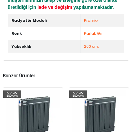
müşterilerimizin talep ve isteğine göre özel olarak
üretildiği için
iade ve değişim
yapılamamaktadır.
Radyatör Modeli
Premio
Renk
Parlak Gri
Yükseklik
200 cm.
Benzer Ürünler
KARGO
KARGO
BEDAVA
BEDAVA