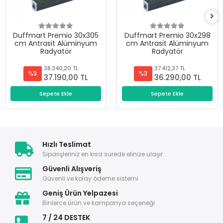
Duffmart Premio 30x305
Duffmart Premio 30x298
cm Antrasit Alüminyum
cm Antrasit Alüminyum
Radyatör
Radyatör
38.340,20 TL
37.412,37 TL
%3
%3
37.190,00 TL
36.290,00 TL
Sepete Ekle
Sepete Ekle
Hızlı Teslimat
Siparişleriniz en kısa sürede elinize ulaşır.
Güvenli Alışveriş
Güvenli ve kolay ödeme sistemi
Geniş Ürün Yelpazesi
Binlerce ürün ve kampanya seçeneği
7 / 24 DESTEK