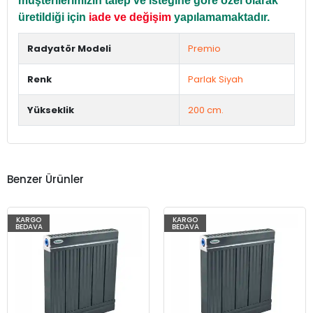
müşterilerimizin talep ve isteğine göre özel olarak
üretildiği için
iade ve değişim
yapılamamaktadır.
Radyatör Modeli
Premio
Renk
Parlak Siyah
Yükseklik
200 cm.
Benzer Ürünler
KARGO
KARGO
BEDAVA
BEDAVA