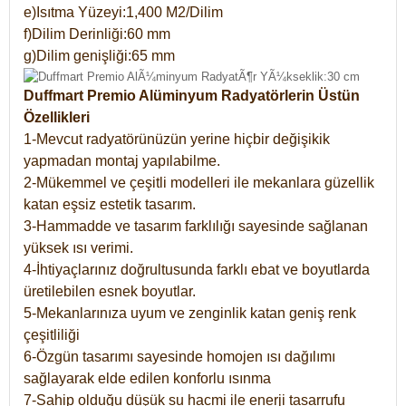
e)Isıtma Yüzeyi:1,400 M2/Dilim
f)Dilim Derinliği:60 mm
g)Dilim genişliği:65 mm
Duffmart Premio Alüminyum Radyatörlerin Üstün
Özellikleri
1-Mevcut radyatörünüzün yerine hiçbir değişikik
yapmadan montaj yapılabilme.
2-Mükemmel ve çeşitli modelleri ile mekanlara güzellik
katan eşsiz estetik tasarım.
3-Hammadde ve tasarım farklılığı sayesinde sağlanan
yüksek ısı verimi.
4-İhtiyaçlarınız doğrultusunda farklı ebat ve boyutlarda
üretilebilen esnek boyutlar.
5-Mekanlarınıza uyum ve zenginlik katan geniş renk
çeşitliliği
6-Özgün tasarımı sayesinde homojen ısı dağılımı
sağlayarak elde edilen konforlu ısınma
7-Sahip olduğu düşük su hacmi ile enerji tasarrufu