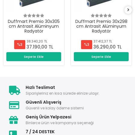
Duffmart Premio 30x305
Duffmart Premio 30x298
cm Antrasit Alüminyum
cm Antrasit Alüminyum
Radyatör
Radyatör
38.340,20 TL
37.412,37 TL
%3
%3
37.190,00 TL
36.290,00 TL
Sepete Ekle
Sepete Ekle
Hızlı Teslimat
Siparişleriniz en kısa sürede elinize ulaşır.
Güvenli Alışveriş
Güvenli ve kolay ödeme sistemi
Geniş Ürün Yelpazesi
Binlerce ürün ve kampanya seçeneği
7 / 24 DESTEK