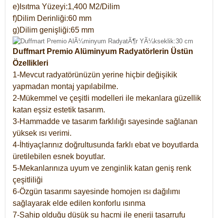
e)Isıtma Yüzeyi:1,400 M2/Dilim
f)Dilim Derinliği:60 mm
g)Dilim genişliği:65 mm
Duffmart Premio Alüminyum Radyatörlerin Üstün
Özellikleri
1-Mevcut radyatörünüzün yerine hiçbir değişikik
yapmadan montaj yapılabilme.
2-Mükemmel ve çeşitli modelleri ile mekanlara güzellik
katan eşsiz estetik tasarım.
3-Hammadde ve tasarım farklılığı sayesinde sağlanan
yüksek ısı verimi.
4-İhtiyaçlarınız doğrultusunda farklı ebat ve boyutlarda
üretilebilen esnek boyutlar.
5-Mekanlarınıza uyum ve zenginlik katan geniş renk
çeşitliliği
6-Özgün tasarımı sayesinde homojen ısı dağılımı
sağlayarak elde edilen konforlu ısınma
7-Sahip olduğu düşük su hacmi ile enerji tasarrufu