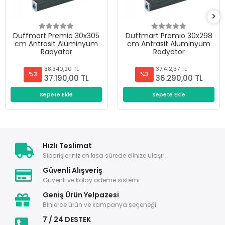
Duffmart Premio 30x305
Duffmart Premio 30x298
cm Antrasit Alüminyum
cm Antrasit Alüminyum
Radyatör
Radyatör
38.340,20 TL
37.412,37 TL
%3
%3
37.190,00 TL
36.290,00 TL
Sepete Ekle
Sepete Ekle
Hızlı Teslimat
Siparişleriniz en kısa sürede elinize ulaşır.
Güvenli Alışveriş
Güvenli ve kolay ödeme sistemi
Geniş Ürün Yelpazesi
Binlerce ürün ve kampanya seçeneği
7 / 24 DESTEK