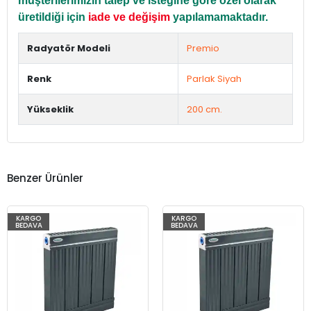
müşterilerimizin talep ve isteğine göre özel olarak
üretildiği için
iade ve değişim
yapılamamaktadır.
Radyatör Modeli
Premio
Renk
Parlak Siyah
Yükseklik
200 cm.
Benzer Ürünler
KARGO
KARGO
BEDAVA
BEDAVA