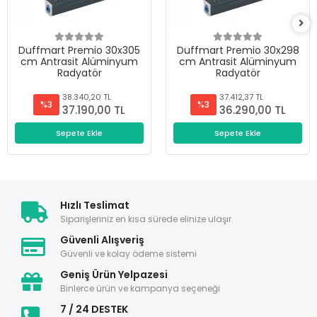
Duffmart Premio 30x305
Duffmart Premio 30x298
cm Antrasit Alüminyum
cm Antrasit Alüminyum
Radyatör
Radyatör
38.340,20 TL
37.412,37 TL
%3
%3
37.190,00 TL
36.290,00 TL
Sepete Ekle
Sepete Ekle
Hızlı Teslimat
Siparişleriniz en kısa sürede elinize ulaşır.
Güvenli Alışveriş
Güvenli ve kolay ödeme sistemi
Geniş Ürün Yelpazesi
Binlerce ürün ve kampanya seçeneği
7 / 24 DESTEK