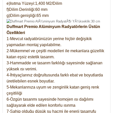
e)Isıtma Yüzeyi:1,400 M2/Dilim
f)Dilim Derinliği:60 mm
g)Dilim genişliği:65 mm
Duffmart Premio Alüminyum Radyatörlerin Üstün
Özellikleri
1-Mevcut radyatörünüzün yerine hiçbir değişikik
yapmadan montaj yapılabilme.
2-Mükemmel ve çeşitli modelleri ile mekanlara güzellik
katan eşsiz estetik tasarım.
3-Hammadde ve tasarım farklılığı sayesinde sağlanan
yüksek ısı verimi.
4-İhtiyaçlarınız doğrultusunda farklı ebat ve boyutlarda
üretilebilen esnek boyutlar.
5-Mekanlarınıza uyum ve zenginlik katan geniş renk
çeşitliliği
6-Özgün tasarımı sayesinde homojen ısı dağılımı
sağlayarak elde edilen konforlu ısınma
7-Sahip olduğu düşük su hacmi ile enerji tasarrufu