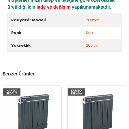
müşterilerimizin talep ve isteğine göre özel olarak
üretildiği için
iade ve değişim
yapılamamaktadır.
Radyatör Modeli
Premio
Renk
Sarı
Yükseklik
200 cm.
Benzer Ürünler
KARGO
KARGO
BEDAVA
BEDAVA