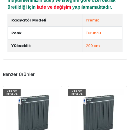
müşterilerimizin talep ve isteğine göre özel olarak
üretildiği için
iade ve değişim
yapılamamaktadır.
Radyatör Modeli
Premio
Renk
Turuncu
Yükseklik
200 cm.
Benzer Ürünler
KARGO
KARGO
BEDAVA
BEDAVA