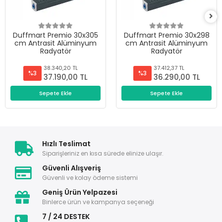
Duffmart Premio 30x305
Duffmart Premio 30x298
cm Antrasit Alüminyum
cm Antrasit Alüminyum
Radyatör
Radyatör
38.340,20 TL
37.412,37 TL
%3
%3
37.190,00 TL
36.290,00 TL
Sepete Ekle
Sepete Ekle
Hızlı Teslimat
Siparişleriniz en kısa sürede elinize ulaşır.
Güvenli Alışveriş
Güvenli ve kolay ödeme sistemi
Geniş Ürün Yelpazesi
Binlerce ürün ve kampanya seçeneği
7 / 24 DESTEK