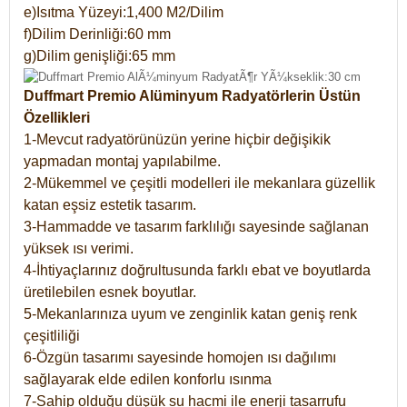
e)Isıtma Yüzeyi:1,400 M2/Dilim
f)Dilim Derinliği:60 mm
g)Dilim genişliği:65 mm
Duffmart Premio Alüminyum Radyatörlerin Üstün
Özellikleri
1-Mevcut radyatörünüzün yerine hiçbir değişikik
yapmadan montaj yapılabilme.
2-Mükemmel ve çeşitli modelleri ile mekanlara güzellik
katan eşsiz estetik tasarım.
3-Hammadde ve tasarım farklılığı sayesinde sağlanan
yüksek ısı verimi.
4-İhtiyaçlarınız doğrultusunda farklı ebat ve boyutlarda
üretilebilen esnek boyutlar.
5-Mekanlarınıza uyum ve zenginlik katan geniş renk
çeşitliliği
6-Özgün tasarımı sayesinde homojen ısı dağılımı
sağlayarak elde edilen konforlu ısınma
7-Sahip olduğu düşük su hacmi ile enerji tasarrufu