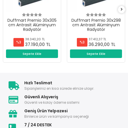
Duffmart Premio 30x305
Duffmart Premio 30x298
cm Antrasit Alüminyum
cm Antrasit Alüminyum
Radyatör
Radyatör
38.340,20 TL
37.412,37 TL
%3
%3
37.190,00 TL
36.290,00 TL
Sepete Ekle
Sepete Ekle
Hızlı Teslimat
Siparişleriniz en kısa sürede elinize ulaşır.
Güvenli Alışveriş
Güvenli ve kolay ödeme sistemi
Geniş Ürün Yelpazesi
Binlerce ürün ve kampanya seçeneği
7 / 24 DESTEK