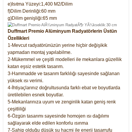
e)Isıtma Yüzeyi:1,400 M2/Dilim
f)Dilim Derinliği:60 mm
g)Dilim genişliği:65 mm
Duffmart Premio Alüminyum Radyatörlerin Üstün
Özellikleri
1-Mevcut radyatörünüzün yerine hiçbir değişikik
yapmadan montaj yapılabilme.
2-Mükemmel ve çeşitli modelleri ile mekanlara güzellik
katan eşsiz estetik tasarım.
3-Hammadde ve tasarım farklılığı sayesinde sağlanan
yüksek ısı verimi.
4-İhtiyaçlarınız doğrultusunda farklı ebat ve boyutlarda
üretilebilen esnek boyutlar.
5-Mekanlarınıza uyum ve zenginlik katan geniş renk
çeşitliliği
6-Özgün tasarımı sayesinde homojen ısı dağılımı
sağlayarak elde edilen konforlu ısınma
7-Sahip olduğu düşük su hacmi ile enerji tasarrufu