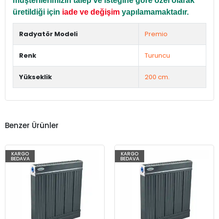
müşterilerimizin talep ve isteğine göre özel olarak
üretildiği için
iade ve değişim
yapılamamaktadır.
Radyatör Modeli
Premio
Renk
Turuncu
Yükseklik
200 cm.
Benzer Ürünler
KARGO
KARGO
BEDAVA
BEDAVA