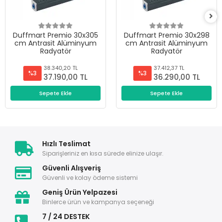
Duffmart Premio 30x305
Duffmart Premio 30x298
cm Antrasit Alüminyum
cm Antrasit Alüminyum
Radyatör
Radyatör
38.340,20 TL
37.412,37 TL
%3
%3
37.190,00 TL
36.290,00 TL
Sepete Ekle
Sepete Ekle
Hızlı Teslimat
Siparişleriniz en kısa sürede elinize ulaşır.
Güvenli Alışveriş
Güvenli ve kolay ödeme sistemi
Geniş Ürün Yelpazesi
Binlerce ürün ve kampanya seçeneği
7 / 24 DESTEK