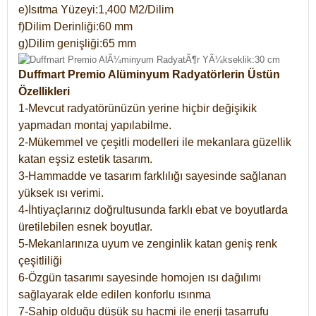
e)Isıtma Yüzeyi:1,400 M2/Dilim
f)Dilim Derinliği:60 mm
g)Dilim genişliği:65 mm
Duffmart Premio Alüminyum Radyatörlerin Üstün
Özellikleri
1-Mevcut radyatörünüzün yerine hiçbir değişikik
yapmadan montaj yapılabilme.
2-Mükemmel ve çeşitli modelleri ile mekanlara güzellik
katan eşsiz estetik tasarım.
3-Hammadde ve tasarım farklılığı sayesinde sağlanan
yüksek ısı verimi.
4-İhtiyaçlarınız doğrultusunda farklı ebat ve boyutlarda
üretilebilen esnek boyutlar.
5-Mekanlarınıza uyum ve zenginlik katan geniş renk
çeşitliliği
6-Özgün tasarımı sayesinde homojen ısı dağılımı
sağlayarak elde edilen konforlu ısınma
7-Sahip olduğu düşük su hacmi ile enerji tasarrufu