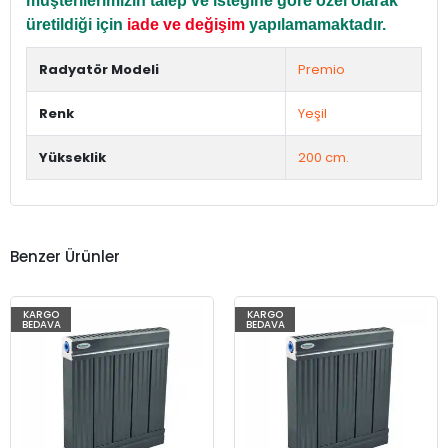
müşterilerimizin talep ve isteğine göre özel olarak
üretildiği için
iade ve değişim
yapılamamaktadır.
Radyatör Modeli
Premio
Renk
Yeşil
Yükseklik
200 cm.
Benzer Ürünler
KARGO
KARGO
BEDAVA
BEDAVA