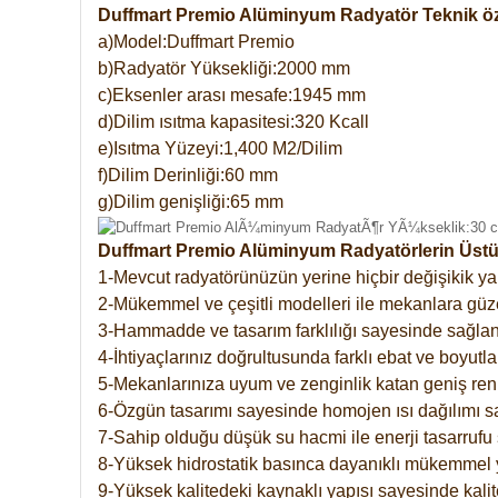
Duffmart Premio Alüminyum Radyatör Teknik öze
a)Model:Duffmart Premio
b)Radyatör Yüksekliği:2000 mm
c)Eksenler arası mesafe:1945 mm
d)Dilim ısıtma kapasitesi:320 Kcall
e)Isıtma Yüzeyi:1,400 M2/Dilim
f)Dilim Derinliği:60 mm
g)Dilim genişliği:65 mm
Duffmart Premio Alüminyum Radyatörlerin Üstün
1-Mevcut radyatörünüzün yerine hiçbir değişikik 
2-Mükemmel ve çeşitli modelleri ile mekanlara güzel
3-Hammadde ve tasarım farklılığı sayesinde sağlan
4-İhtiyaçlarınız doğrultusunda farklı ebat ve boyutla
5-Mekanlarınıza uyum ve zenginlik katan geniş renk 
6-Özgün tasarımı sayesinde homojen ısı dağılımı s
7-Sahip olduğu düşük su hacmi ile enerji tasarrufu 
8-Yüksek hidrostatik basınca dayanıklı mükemmel 
9-Yüksek kalitedeki kaynaklı yapısı sayesinde kalit