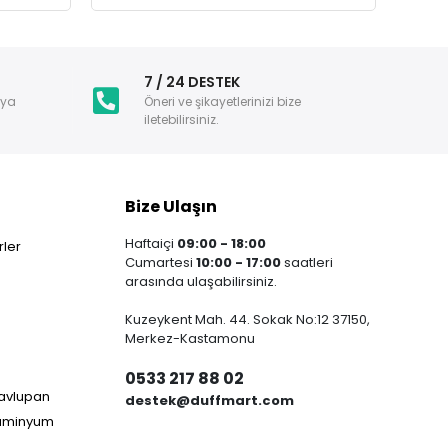
i
7 / 24 DESTEK
nya
Öneri ve şikayetlerinizi bize
iletebilirsiniz.
Bize Ulaşın
Haftaiçi
09:00 - 18:00
ler
Cumartesi
10:00 - 17:00
saatleri
arasında ulaşabilirsiniz.
Kuzeykent Mah. 44. Sokak No:12 37150,
Merkez-Kastamonu
0533 217 88 02
Havlupan
destek@duffmart.com
lüminyum