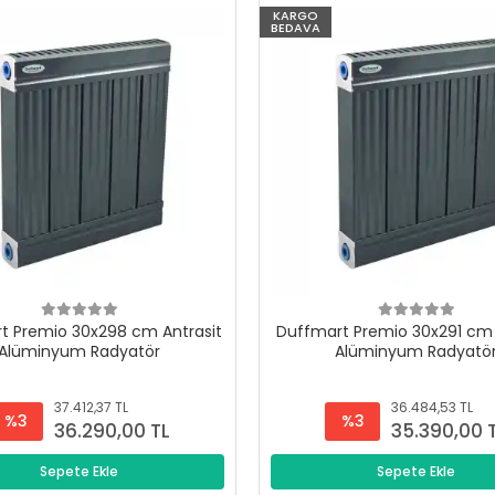
KARGO
BEDAVA
t Premio 30x298 cm Antrasit
Duffmart Premio 30x291 cm 
Alüminyum Radyatör
Alüminyum Radyatö
37.412,37 TL
36.484,53 TL
%3
%3
36.290,00 TL
35.390,00 
Sepete Ekle
Sepete Ekle