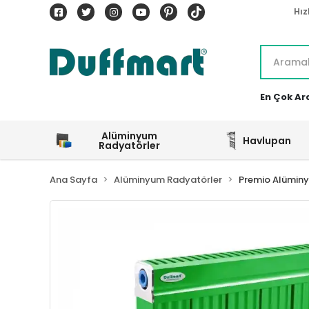
Hız
En Çok Ar
Alüminyum
Havlupan
Radyatörler
Ana Sayfa
Alüminyum Radyatörler
Premio Alümin