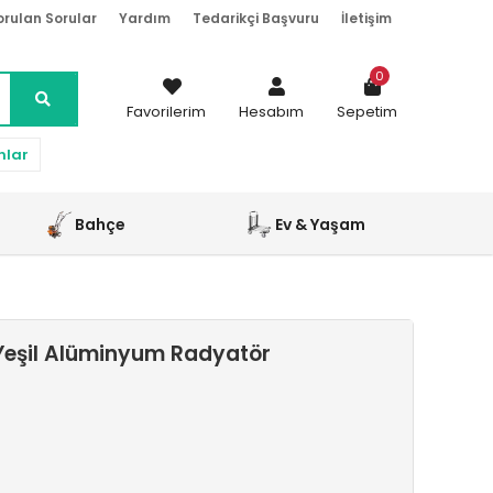
orulan Sorular
Yardım
Tedarikçi Başvuru
İletişim
0
Favorilerim
Hesabım
Sepetim
nlar
Bahçe
Ev & Yaşam
Yeşil Alüminyum Radyatör