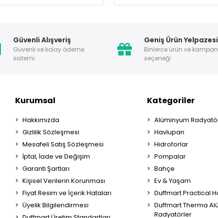
Güvenli Alışveriş
Geniş Ürün Yelpazes
Güvenli ve kolay ödeme
Binlerce ürün ve kampa
sistemi
seçeneği
Kurumsal
Kategoriler
Hakkımızda
Alüminyum Radyatör
Gizlilik Sözleşmesi
Havlupan
Mesafeli Satış Sözleşmesi
Hidroforlar
İptal, İade ve Değişim
Pompalar
Garanti Şartları
Bahçe
Kişisel Verilerin Korunması
Ev & Yaşam
Fiyat Resim ve İçerik Hataları
Duffmart Practical 
Üyelik Bilgilendirmesi
Duffmart Therma A
Radyatörler
Duffmart Üretim Standartları