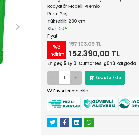
Radyatör Modeli:
Premio
Renk:
Yeşil
Yükseklik:
200 cm.
Stok:
20+
Fiyat
157.103,09 TL
%3
152.390,00 TL
indirim
En geç 5 Eylül Cumartesi günü kargoda!
Sepete Ekle
Favorilerime ekle