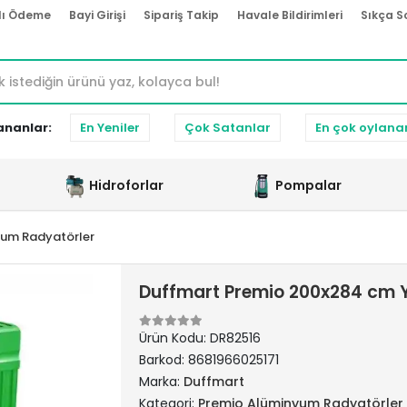
lı Ödeme
Bayi Girişi
Sipariş Takip
Havale Bildirimleri
Sıkça S
ananlar:
En Yeniler
Çok Satanlar
En çok oylana
Hidroforlar
Pompalar
yum Radyatörler
Duffmart Premio 200x284 cm 
Ürün Kodu:
DR82516
Barkod:
8681966025171
Marka:
Duffmart
Kategori:
Premio Alüminyum Radyatörler