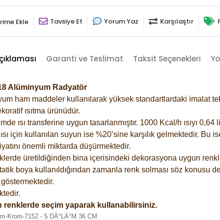
Tavsiye Et
Yorum Yaz
Karşılaştır
rime Ekle
çıklaması
Garanti ve Teslimat
Taksit Seçenekleri
Yo
6018 Alüminyum Radyatör
m ham maddeler kullanılarak yüksek standartlardaki imalat tekno
koratif ısıtma ürünüdür.
 ısı transferine uygun tasarlanmıştır. 1000 Kcal/h ısıyı 0,64 lit
sı için kullanılan suyun ise %20’sine karşılık gelmektedir. Bu i
rfiyatını önemli miktarda düşürmektedir.
lerde üretildiğinden bina içerisindeki dekorasyona uygun renkle
atik boya kullanıldığından zamanla renk solması söz konusu değ
göstermektedir.
tedir.
 renklerde seçim yaparak kullanabilirsiniz.