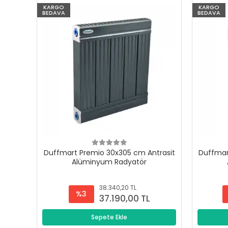
KARGO
KARGO
BEDAVA
BEDAVA
Duffmart Premio 30x305 cm Antrasit
Duffmar
Alüminyum Radyatör
38.340,20 TL
%3
37.190,00 TL
Sepete Ekle