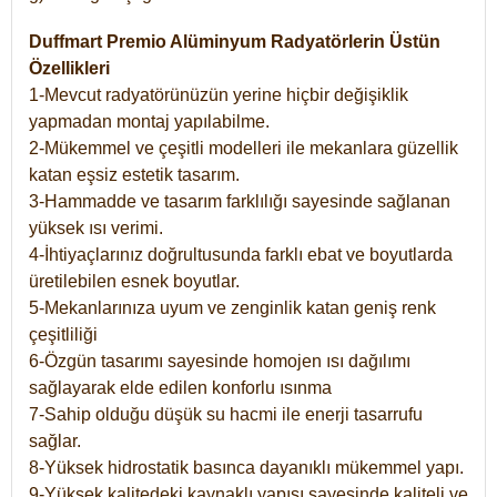
Duffmart Premio Alüminyum Radyatörlerin Üstün
Özellikleri
1-Mevcut radyatörünüzün yerine hiçbir değişiklik
yapmadan montaj yapılabilme.
2-Mükemmel ve çeşitli modelleri ile mekanlara güzellik
katan eşsiz estetik tasarım.
3-Hammadde ve tasarım farklılığı sayesinde sağlanan
yüksek ısı verimi.
4-İhtiyaçlarınız doğrultusunda farklı ebat ve boyutlarda
üretilebilen esnek boyutlar.
5-Mekanlarınıza uyum ve zenginlik katan geniş renk
çeşitliliği
6-Özgün tasarımı sayesinde homojen ısı dağılımı
sağlayarak elde edilen konforlu ısınma
7-Sahip olduğu düşük su hacmi ile enerji tasarrufu
sağlar.
8-Yüksek hidrostatik basınca dayanıklı mükemmel yapı.
9-Yüksek kalitedeki kaynaklı yapısı sayesinde kaliteli ve