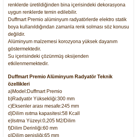
renklerde üretildiğinden bina içerisindeki dekorasyona
uygun renklerde temin edilebilir.
Duffmart Premio alüminyum radyatörlerde elektro statik
boya kullanıldığından zamanla renk solması söz konusu
değildir.
Alüminyum malzemesi korozyona yüksek dayanım
göstermektedir.
Su içerisindeki çözünmüş oksijenden
etkilenmemektedir.
Duffmart Premio Alüminyum Radyatör Teknik
özellikleri
a)Model:Duffmart Premio
b)Radyatör Yüksekliği:300 mm
c)Eksenler arası mesafe:245 mm
d)Dilim ısıtma kapasitesi:58 Kcall
e)Isıtma Yüzeyi:0,205 M2/Dilim
f)Dilim Derinliği:60 mm
g)Dilim genişliği:65 mm