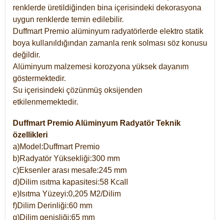
renklerde üretildiğinden bina içerisindeki dekorasyona
uygun renklerde temin edilebilir.
Duffmart Premio alüminyum radyatörlerde elektro statik
boya kullanıldığından zamanla renk solması söz konusu
değildir.
Alüminyum malzemesi korozyona yüksek dayanım
göstermektedir.
Su içerisindeki çözünmüş oksijenden
etkilenmemektedir.
Duffmart Premio Alüminyum Radyatör Teknik
özellikleri
a)Model:Duffmart Premio
b)Radyatör Yüksekliği:300 mm
c)Eksenler arası mesafe:245 mm
d)Dilim ısıtma kapasitesi:58 Kcall
e)Isıtma Yüzeyi:0,205 M2/Dilim
f)Dilim Derinliği:60 mm
g)Dilim genişliği:65 mm