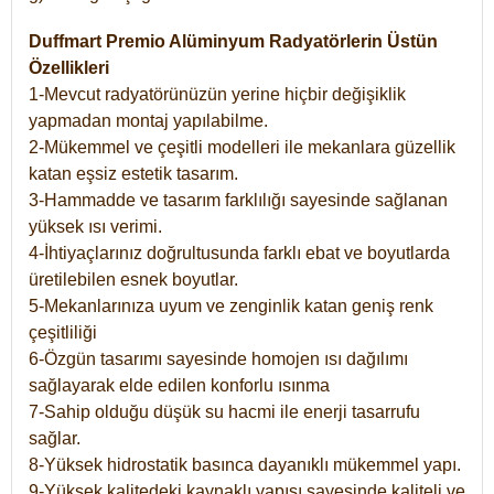
Duffmart Premio Alüminyum Radyatörlerin Üstün
Özellikleri
1-Mevcut radyatörünüzün yerine hiçbir değişiklik
yapmadan montaj yapılabilme.
2-Mükemmel ve çeşitli modelleri ile mekanlara güzellik
katan eşsiz estetik tasarım.
3-Hammadde ve tasarım farklılığı sayesinde sağlanan
yüksek ısı verimi.
4-İhtiyaçlarınız doğrultusunda farklı ebat ve boyutlarda
üretilebilen esnek boyutlar.
5-Mekanlarınıza uyum ve zenginlik katan geniş renk
çeşitliliği
6-Özgün tasarımı sayesinde homojen ısı dağılımı
sağlayarak elde edilen konforlu ısınma
7-Sahip olduğu düşük su hacmi ile enerji tasarrufu
sağlar.
8-Yüksek hidrostatik basınca dayanıklı mükemmel yapı.
9-Yüksek kalitedeki kaynaklı yapısı sayesinde kaliteli ve