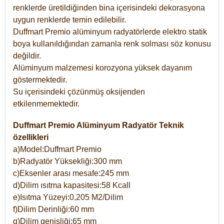
renklerde üretildiğinden bina içerisindeki dekorasyona
uygun renklerde temin edilebilir.
Duffmart Premio alüminyum radyatörlerde elektro statik
boya kullanıldığından zamanla renk solması söz konusu
değildir.
Alüminyum malzemesi korozyona yüksek dayanım
göstermektedir.
Su içerisindeki çözünmüş oksijenden
etkilenmemektedir.
Duffmart Premio Alüminyum Radyatör Teknik
özellikleri
a)Model:Duffmart Premio
b)Radyatör Yüksekliği:300 mm
c)Eksenler arası mesafe:245 mm
d)Dilim ısıtma kapasitesi:58 Kcall
e)Isıtma Yüzeyi:0,205 M2/Dilim
f)Dilim Derinliği:60 mm
g)Dilim genişliği:65 mm