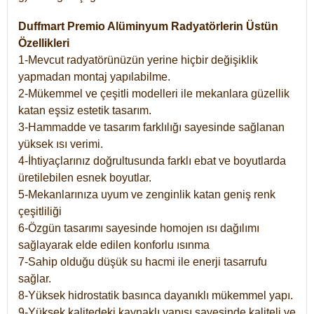
Duffmart Premio Alüminyum Radyatörlerin Üstün
Özellikleri
1-Mevcut radyatörünüzün yerine hiçbir değişiklik
yapmadan montaj yapılabilme.
2-Mükemmel ve çeşitli modelleri ile mekanlara güzellik
katan eşsiz estetik tasarım.
3-Hammadde ve tasarım farklılığı sayesinde sağlanan
yüksek ısı verimi.
4-İhtiyaçlarınız doğrultusunda farklı ebat ve boyutlarda
üretilebilen esnek boyutlar.
5-Mekanlarınıza uyum ve zenginlik katan geniş renk
çeşitliliği
6-Özgün tasarımı sayesinde homojen ısı dağılımı
sağlayarak elde edilen konforlu ısınma
7-Sahip olduğu düşük su hacmi ile enerji tasarrufu
sağlar.
8-Yüksek hidrostatik basınca dayanıklı mükemmel yapı.
9-Yüksek kalitedeki kaynaklı yapısı sayesinde kaliteli ve