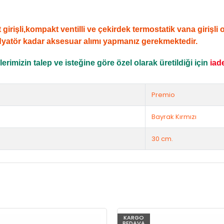
şli,kompakt ventilli ve çekirdek termostatik vana girişli ola
dyatör kadar aksesuar alımı yapmanız gerekmektedir.
rimizin talep ve isteğine göre özel olarak üretildiği için
iad
Premio
Bayrak Kırmızı
30 cm.
KARGO
BEDAVA