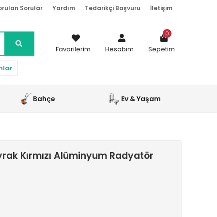
orulan Sorular
Yardım
Tedarikçi Başvuru
İletişim
0
Favorilerim
Hesabım
Sepetim
nlar
Bahçe
Ev & Yaşam
rak Kırmızı Alüminyum Radyatör