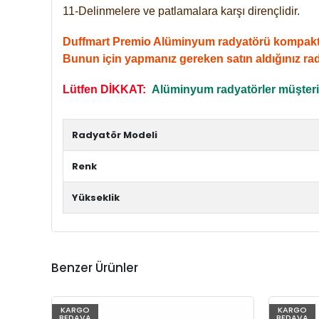
11-Delinmelere ve patlamalara karşı dirençlidir.
Duffmart Premio Alüminyum radyatörü kompakt giri
Bunun için yapmanız gereken satın aldığınız ra
Lütfen DİKKAT:
Alüminyum radyatörler müşterile
Radyatör Modeli
Renk
Yükseklik
Benzer Ürünler
KARGO
KARGO
BEDAVA
BEDAVA