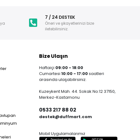
i
7 / 24 DESTEK
nya
Öneri ve şikayetlerinizi bize
iletebilirsiniz.
Bize Ulaşın
Haftaiçi
09:00 - 18:00
ler
Cumartesi
10:00 - 17:00
saatleri
arasında ulaşabilirsiniz.
Kuzeykent Mah. 44. Sokak No:12 37150,
Merkez-Kastamonu
0533 217 88 02
Havlupan
destek@duffmart.com
lüminyum
Mobil Uygulamalarımız
neleri