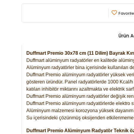
Favorile
Ürün A
Duffmart Premio 30x78 cm (11 Dilim) Bayrak Kı
Duffmart alüminyum radyatörler en kalitede alüminyu
Alüminyum radyatörler bina içerisinde kullanılan de
Duffmart Premio alüminyum radyatörler yüksek verimde
gösteren üründür. Panel radyatörlerde 1000 Kcal/h ı
katılan inhibitör miktarını azaltmakta ve elektrik sa
Duffmart Premio alüminyum radyatörler değişik renk
Duffmart Premio alüminyum radyatörlerde elektro st
Alüminyum malzemesi korozyona yüksek dayanım 
Su içerisindeki çözünmüş oksijenden etkilenmemek
Duffmart Premio Alüminyum Radyatör Teknik öze