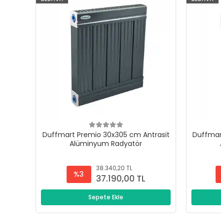
Duffmart Premio 30x305 cm Antrasit
Duffmar
Alüminyum Radyatör
38.340,20 TL
%3
37.190,00 TL
Sepete Ekle