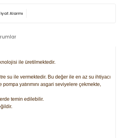
Fiyat Alarmı
rumlar
lojisi ile üretilmektedir.
re su ile vermektedir. Bu değer ile en az su ihtiyacı
se pompa yatırımını asgari seviyelere çekmekte,
rde temin edilebilir.
ildir.