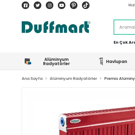
Hız
En Çok Ar
Alüminyum
Havlupan
Radyatörler
Ana Sayfa
Alüminyum Radyatörler
Premio Alümin