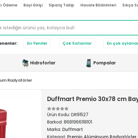
lı Ödeme
Bayi Girişi
Sipariş Takip
Havale Bildirimleri
Sıkça S
ananlar:
En Yeniler
Çok Satanlar
En çok oylana
Hidroforlar
Pompalar
yum Radyatörler
Duffmart Premio 30x78 cm Bay
Ürün Kodu:
DR91527
Barkod:
8681966118101
Marka:
Duffmart
Kategori:
Premio Alüminyum Radyatörler