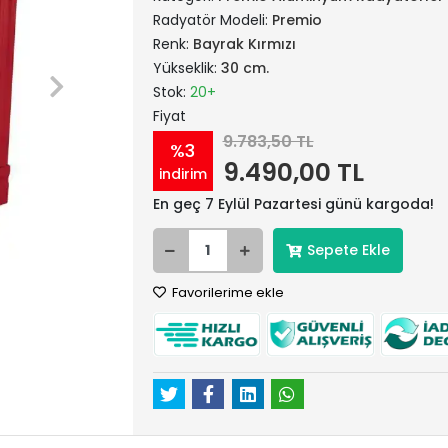
Radyatör Modeli:
Premio
Renk:
Bayrak Kırmızı
Yükseklik:
30 cm.
Stok:
20+
Fiyat
9.783,50 TL
%3
9.490,00 TL
indirim
En geç 7 Eylül Pazartesi günü kargoda!
Sepete Ekle
Favorilerime ekle