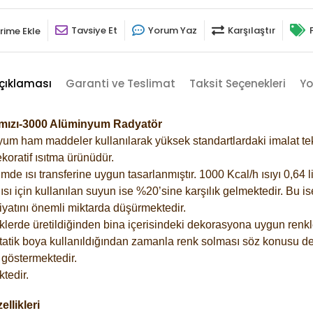
Tavsiye Et
Yorum Yaz
Karşılaştır
rime Ekle
çıklaması
Garanti ve Teslimat
Taksit Seçenekleri
Yo
rmızı-3000 Alüminyum Radyatör
m ham maddeler kullanılarak yüksek standartlardaki imalat tekno
koratif ısıtma ürünüdür.
 ısı transferine uygun tasarlanmıştır. 1000 Kcal/h ısıyı 0,64 lit
sı için kullanılan suyun ise %20’sine karşılık gelmektedir. Bu i
rfiyatını önemli miktarda düşürmektedir.
lerde üretildiğinden bina içerisindeki dekorasyona uygun renkle
atik boya kullanıldığından zamanla renk solması söz konusu değ
göstermektedir.
tedir.
llikleri