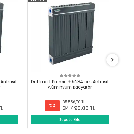
Antrasit
Duffmart Premio 30x284 cm Antrasit
Duffm
r
Alüminyum Radyatör
35.556,70 TL
%3
TL
34.490,00 TL
Sepete Ekle