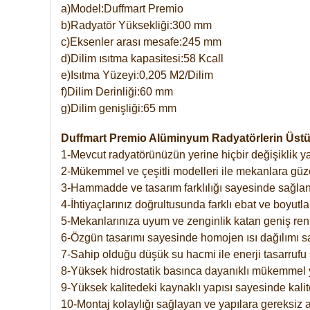
a)Model:Duffmart Premio
b)Radyatör Yüksekliği:300 mm
c)Eksenler arası mesafe:245 mm
d)Dilim ısıtma kapasitesi:58 Kcall
e)Isıtma Yüzeyi:0,205 M2/Dilim
f)Dilim Derinliği:60 mm
g)Dilim genişliği:65 mm
Duffmart Premio Alüminyum Radyatörlerin Üstün
1-Mevcut radyatörünüzün yerine hiçbir değişiklik 
2-Mükemmel ve çeşitli modelleri ile mekanlara güzel
3-Hammadde ve tasarım farklılığı sayesinde sağlan
4-İhtiyaçlarınız doğrultusunda farklı ebat ve boyutla
5-Mekanlarınıza uyum ve zenginlik katan geniş renk 
6-Özgün tasarımı sayesinde homojen ısı dağılımı s
7-Sahip olduğu düşük su hacmi ile enerji tasarrufu 
8-Yüksek hidrostatik basınca dayanıklı mükemmel 
9-Yüksek kalitedeki kaynaklı yapısı sayesinde kalit
10-Montaj kolaylığı sağlayan ve yapılara gereksiz a