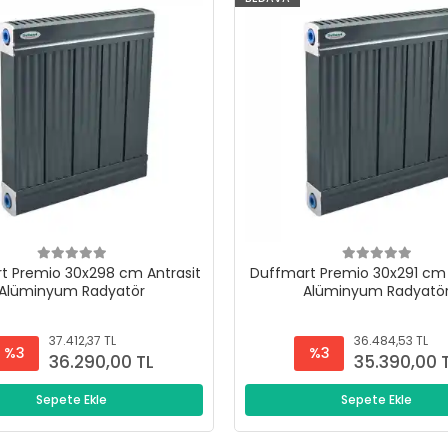
t Premio 30x298 cm Antrasit
Duffmart Premio 30x291 cm 
Alüminyum Radyatör
Alüminyum Radyatö
37.412,37 TL
36.484,53 TL
%3
%3
36.290,00 TL
35.390,00 
Sepete Ekle
Sepete Ekle