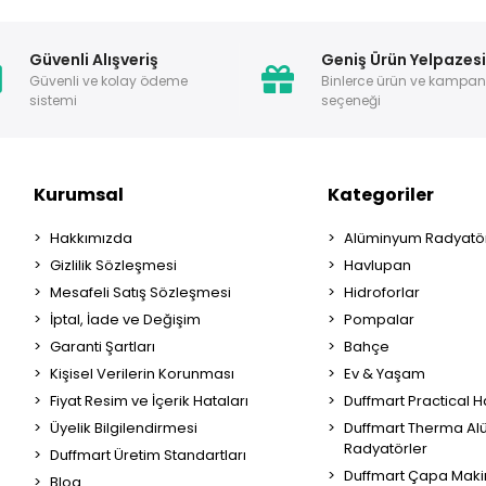
Güvenli Alışveriş
Geniş Ürün Yelpazes
Güvenli ve kolay ödeme
Binlerce ürün ve kampa
sistemi
seçeneği
Kurumsal
Kategoriler
Hakkımızda
Alüminyum Radyatör
Gizlilik Sözleşmesi
Havlupan
Mesafeli Satış Sözleşmesi
Hidroforlar
İptal, İade ve Değişim
Pompalar
Garanti Şartları
Bahçe
Kişisel Verilerin Korunması
Ev & Yaşam
Fiyat Resim ve İçerik Hataları
Duffmart Practical 
Üyelik Bilgilendirmesi
Duffmart Therma A
Radyatörler
Duffmart Üretim Standartları
Duffmart Çapa Maki
Blog