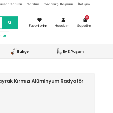
orulan Sorular
Yardım
Tedarikçi Başvuru
İletişim
0
Favorilerim
Hesabım
Sepetim
nlar
Bahçe
Ev & Yaşam
ayrak Kırmızı Alüminyum Radyatör