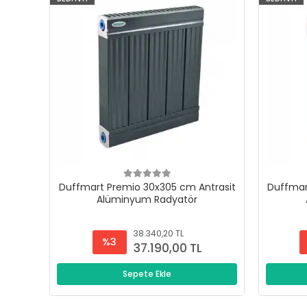
Duffmart Premio 30x305 cm Antrasit
Duffmar
Alüminyum Radyatör
38.340,20 TL
%3
37.190,00 TL
Sepete Ekle