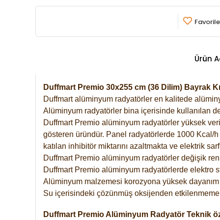
Favorile
Ürün A
Duffmart Premio 30x255 cm (36 Dilim) Bayrak 
Duffmart alüminyum radyatörler en kalitede alüminyu
Alüminyum radyatörler bina içerisinde kullanılan de
Duffmart Premio alüminyum radyatörler yüksek verimde
gösteren üründür. Panel radyatörlerde 1000 Kcal/h ı
katılan inhibitör miktarını azaltmakta ve elektrik sa
Duffmart Premio alüminyum radyatörler değişik renk
Duffmart Premio alüminyum radyatörlerde elektro st
Alüminyum malzemesi korozyona yüksek dayanım 
Su içerisindeki çözünmüş oksijenden etkilenmemek
Duffmart Premio Alüminyum Radyatör Teknik öze