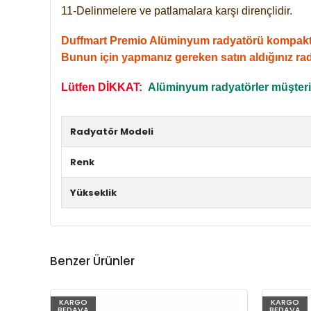
11-Delinmelere ve patlamalara karşı dirençlidir.
Duffmart Premio Alüminyum radyatörü kompakt giri
Bunun için yapmanız gereken satın aldığınız ra
Lütfen DİKKAT:
Alüminyum radyatörler müşterile
Radyatör Modeli
Renk
Yükseklik
Benzer Ürünler
KARGO
KARGO
BEDAVA
BEDAVA