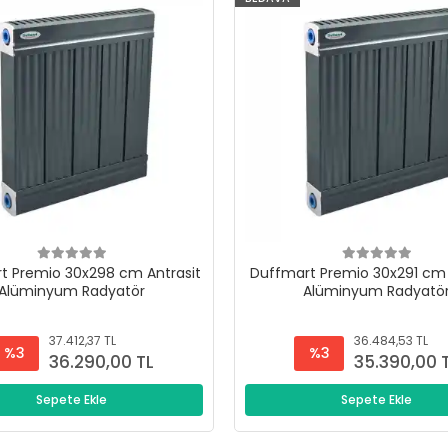
t Premio 30x298 cm Antrasit
Duffmart Premio 30x291 cm 
Alüminyum Radyatör
Alüminyum Radyatö
37.412,37 TL
36.484,53 TL
%3
%3
36.290,00 TL
35.390,00 
Sepete Ekle
Sepete Ekle