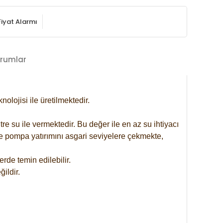
Fiyat Alarmı
rumlar
lojisi ile üretilmektedir.
re su ile vermektedir. Bu değer ile en az su ihtiyacı
se pompa yatırımını asgari seviyelere çekmekte,
rde temin edilebilir.
ildir.