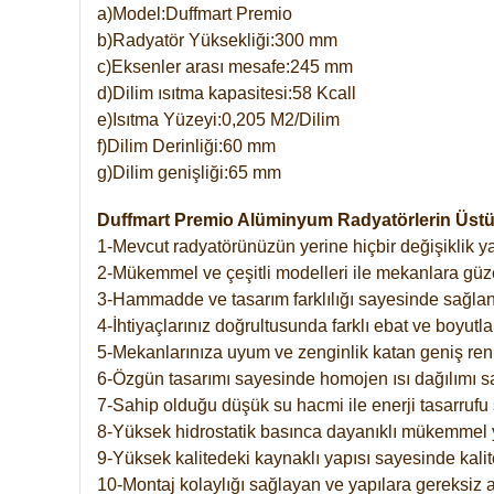
a)Model:Duffmart Premio
b)Radyatör Yüksekliği:300 mm
c)Eksenler arası mesafe:245 mm
d)Dilim ısıtma kapasitesi:58 Kcall
e)Isıtma Yüzeyi:0,205 M2/Dilim
f)Dilim Derinliği:60 mm
g)Dilim genişliği:65 mm
Duffmart Premio Alüminyum Radyatörlerin Üstün
1-Mevcut radyatörünüzün yerine hiçbir değişiklik 
2-Mükemmel ve çeşitli modelleri ile mekanlara güzel
3-Hammadde ve tasarım farklılığı sayesinde sağlan
4-İhtiyaçlarınız doğrultusunda farklı ebat ve boyutla
5-Mekanlarınıza uyum ve zenginlik katan geniş renk 
6-Özgün tasarımı sayesinde homojen ısı dağılımı s
7-Sahip olduğu düşük su hacmi ile enerji tasarrufu 
8-Yüksek hidrostatik basınca dayanıklı mükemmel 
9-Yüksek kalitedeki kaynaklı yapısı sayesinde kalit
10-Montaj kolaylığı sağlayan ve yapılara gereksiz a