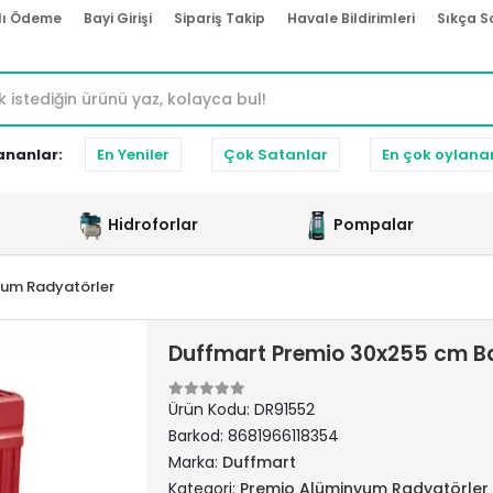
lı Ödeme
Bayi Girişi
Sipariş Takip
Havale Bildirimleri
Sıkça S
ananlar:
En Yeniler
Çok Satanlar
En çok oylana
Hidroforlar
Pompalar
yum Radyatörler
Duffmart Premio 30x255 cm B
Ürün Kodu:
DR91552
Barkod:
8681966118354
Marka:
Duffmart
Kategori:
Premio Alüminyum Radyatörler