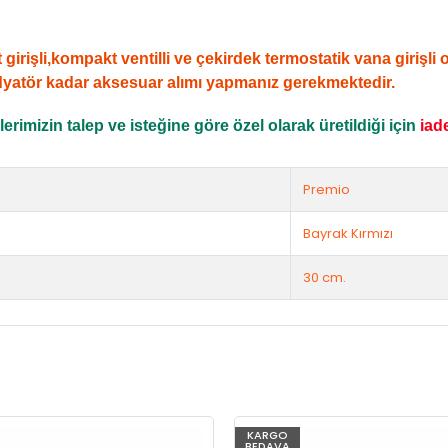
şli,kompakt ventilli ve çekirdek termostatik vana girişli ola
dyatör kadar aksesuar alımı yapmanız gerekmektedir.
rimizin talep ve isteğine göre özel olarak üretildiği için
iad
Premio
Bayrak Kırmızı
30 cm.
KARGO
BEDAVA