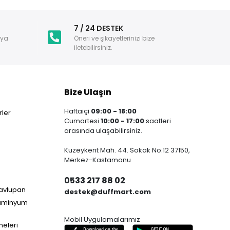
i
7 / 24 DESTEK
nya
Öneri ve şikayetlerinizi bize
iletebilirsiniz.
Bize Ulaşın
Haftaiçi
09:00 - 18:00
ler
Cumartesi
10:00 - 17:00
saatleri
arasında ulaşabilirsiniz.
Kuzeykent Mah. 44. Sokak No:12 37150,
Merkez-Kastamonu
0533 217 88 02
Havlupan
destek@duffmart.com
lüminyum
Mobil Uygulamalarımız
neleri