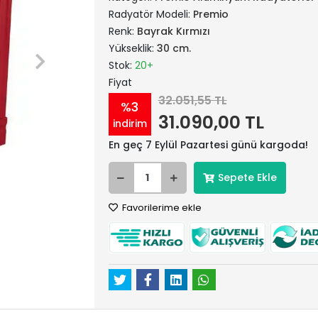
Radyatör Modeli:
Premio
Renk:
Bayrak Kırmızı
Yükseklik:
30 cm.
Stok:
20+
Fiyat
32.051,55 TL
%3
31.090,00 TL
indirim
En geç 7 Eylül Pazartesi günü kargoda!
Sepete Ekle
Favorilerime ekle