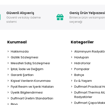
Güvenli Alışveriş
Geniş Ürün Yelpazes
Güvenli ve kolay ödeme
Binlerce ürün ve kampa
sistemi
seçeneği
Kurumsal
Kategoriler
Hakkımızda
Alüminyum Radyatör
Gizlilik Sözleşmesi
Havlupan
Mesafeli Satış Sözleşmesi
Hidroforlar
İptal, İade ve Değişim
Pompalar
Garanti Şartları
Bahçe
Kişisel Verilerin Korunması
Ev & Yaşam
Fiyat Resim ve İçerik Hataları
Duffmart Practical 
Üyelik Bilgilendirmesi
Duffmart Therma A
Radyatörler
Duffmart Üretim Standartları
Duffmart Çapa Maki
Blog