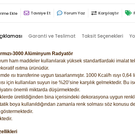
Tavsiye Et
Yorum Yaz
Karşılaştır
rime Ekle
çıklaması
Garanti ve Teslimat
Taksit Seçenekleri
Yo
Kırmızı-3000 Alüminyum Radyatör
m ham maddeler kullanılarak yüksek standartlardaki imalat tekno
koratif ısıtma ürünüdür.
 ısı transferine uygun tasarlanmıştır. 1000 Kcal/h ısıyı 0,64 lit
sı için kullanılan suyun ise %20’sine karşılık gelmektedir. Bu i
rfiyatını önemli miktarda düşürmektedir.
lerde üretildiğinden bina içerisindeki dekorasyona uygun renkle
atik boya kullanıldığından zamanla renk solması söz konusu değ
göstermektedir.
tedir.
llikleri