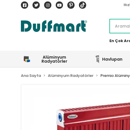
Hız
En Çok Ar
Alüminyum
Havlupan
Radyatörler
Ana Sayfa
Alüminyum Radyatörler
Premio Alümin