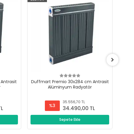
Antrasit
Duffmart Premio 30x284 cm Antrasit
Duffm
r
Alüminyum Radyatör
35.556,70 TL
%3
TL
34.490,00 TL
Sepete Ekle