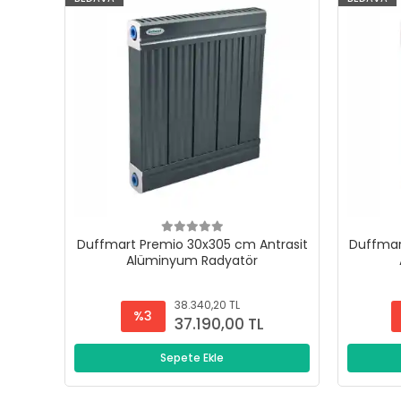
Duffmart Premio 30x305 cm Antrasit
Duffmar
Alüminyum Radyatör
38.340,20 TL
%3
37.190,00 TL
Sepete Ekle