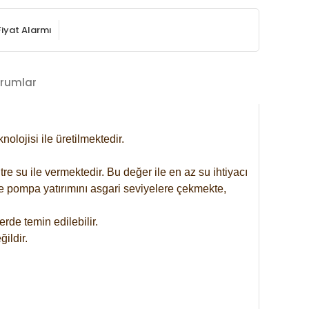
Fiyat Alarmı
rumlar
lojisi ile üretilmektedir.
re su ile vermektedir. Bu değer ile en az su ihtiyacı
se pompa yatırımını asgari seviyelere çekmekte,
rde temin edilebilir.
ildir.