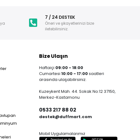
i
7 / 24 DESTEK
nya
Öneri ve şikayetlerinizi bize
iletebilirsiniz.
Bize Ulaşın
Haftaiçi
09:00 - 18:00
ler
Cumartesi
10:00 - 17:00
saatleri
arasında ulaşabilirsiniz.
Kuzeykent Mah. 44. Sokak No:12 37150,
Merkez-Kastamonu
0533 217 88 02
Havlupan
destek@duffmart.com
lüminyum
Mobil Uygulamalarımız
neleri