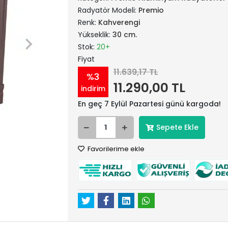
Radyatör Modeli:
Premio
Renk:
Kahverengi
Yükseklik:
30 cm.
Stok:
20+
Fiyat
11.639,17 TL
%3
11.290,00 TL
indirim
En geç 7 Eylül Pazartesi günü kargoda!
Sepete Ekle
Favorilerime ekle