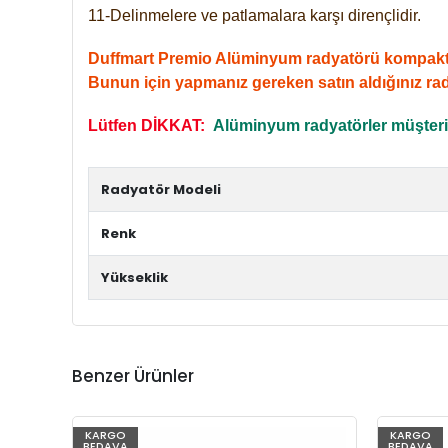
11-Delinmelere ve patlamalara karşı dirençlidir.
Duffmart Premio Alüminyum radyatörü kompakt giri
Bunun için yapmanız gereken satın aldığınız ra
Lütfen DİKKAT:
Alüminyum radyatörler müşterile
Radyatör Modeli
Renk
Yükseklik
Benzer Ürünler
KARGO
KARGO
BEDAVA
BEDAVA