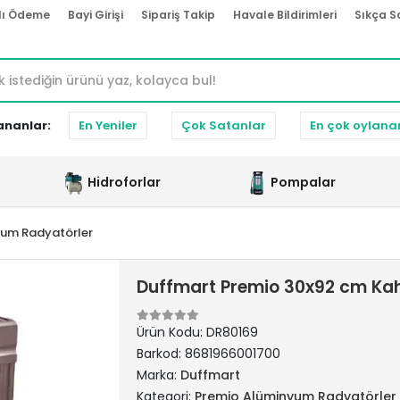
lı Ödeme
Bayi Girişi
Sipariş Takip
Havale Bildirimleri
Sıkça S
ananlar:
En Yeniler
Çok Satanlar
En çok oylana
Hidroforlar
Pompalar
yum Radyatörler
Duffmart Premio 30x92 cm Ka
Ürün Kodu:
DR80169
Barkod:
8681966001700
Marka:
Duffmart
Kategori:
Premio Alüminyum Radyatörler