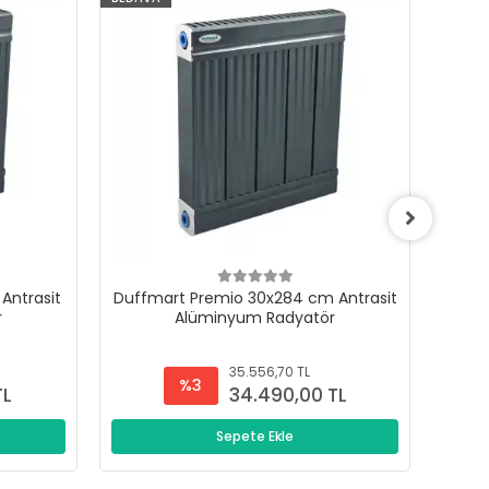
Antrasit
Duffmart Premio 30x284 cm Antrasit
Duffm
r
Alüminyum Radyatör
35.556,70 TL
%3
TL
34.490,00 TL
Sepete Ekle