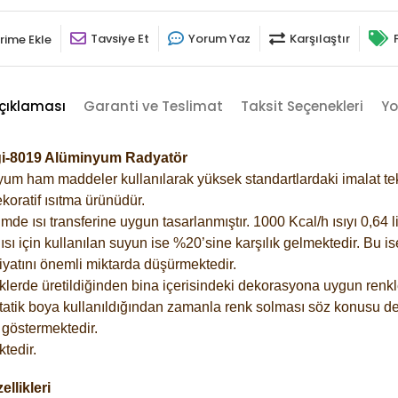
Tavsiye Et
Yorum Yaz
Karşılaştır
rime Ekle
çıklaması
Garanti ve Teslimat
Taksit Seçenekleri
Yo
gi-8019 Alüminyum Radyatör
m ham maddeler kullanılarak yüksek standartlardaki imalat tekno
koratif ısıtma ürünüdür.
 ısı transferine uygun tasarlanmıştır. 1000 Kcal/h ısıyı 0,64 lit
sı için kullanılan suyun ise %20’sine karşılık gelmektedir. Bu i
rfiyatını önemli miktarda düşürmektedir.
lerde üretildiğinden bina içerisindeki dekorasyona uygun renkle
atik boya kullanıldığından zamanla renk solması söz konusu değ
göstermektedir.
tedir.
llikleri