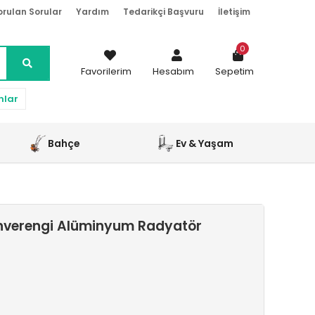
orulan Sorular
Yardım
Tedarikçi Başvuru
İletişim
0
Favorilerim
Hesabım
Sepetim
nlar
Bahçe
Ev & Yaşam
hverengi Alüminyum Radyatör