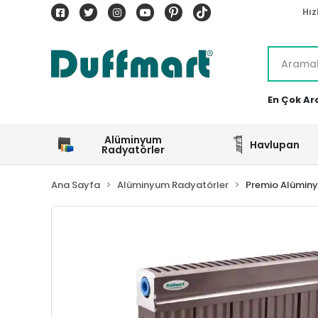
Hız
En Çok Ar
Alüminyum
Havlupan
Radyatörler
Ana Sayfa
Alüminyum Radyatörler
Premio Alümin