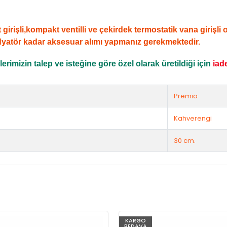
şli,kompakt ventilli ve çekirdek termostatik vana girişli ola
dyatör kadar aksesuar alımı yapmanız gerekmektedir.
rimizin talep ve isteğine göre özel olarak üretildiği için
iad
Premio
Kahverengi
30 cm.
KARGO
BEDAVA