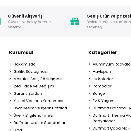
Güvenli Alışveriş
Geniş Ürün Yelpazes
Güvenli ve kolay ödeme
Binlerce ürün ve kampa
sistemi
seçeneği
Kurumsal
Kategoriler
Hakkımızda
Alüminyum Radyatör
Gizlilik Sözleşmesi
Havlupan
Mesafeli Satış Sözleşmesi
Hidroforlar
İptal, İade ve Değişim
Pompalar
Garanti Şartları
Bahçe
Kişisel Verilerin Korunması
Ev & Yaşam
Fiyat Resim ve İçerik Hataları
Duffmart Practical 
Üyelik Bilgilendirmesi
Duffmart Therma A
Radyatörler
Duffmart Üretim Standartları
Duffmart Çapa Maki
Blog