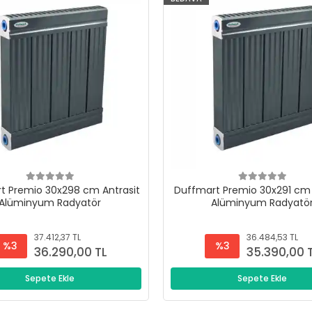
t Premio 30x298 cm Antrasit
Duffmart Premio 30x291 cm 
Alüminyum Radyatör
Alüminyum Radyatö
37.412,37 TL
36.484,53 TL
%3
%3
36.290,00 TL
35.390,00 
Sepete Ekle
Sepete Ekle