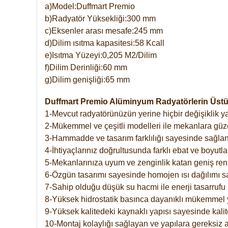
a)Model:Duffmart Premio
b)Radyatör Yüksekliği:300 mm
c)Eksenler arası mesafe:245 mm
d)Dilim ısıtma kapasitesi:58 Kcall
e)Isıtma Yüzeyi:0,205 M2/Dilim
f)Dilim Derinliği:60 mm
g)Dilim genişliği:65 mm
Duffmart Premio Alüminyum Radyatörlerin Üstün
1-Mevcut radyatörünüzün yerine hiçbir değişiklik 
2-Mükemmel ve çeşitli modelleri ile mekanlara güzel
3-Hammadde ve tasarım farklılığı sayesinde sağlan
4-İhtiyaçlarınız doğrultusunda farklı ebat ve boyutla
5-Mekanlarınıza uyum ve zenginlik katan geniş renk 
6-Özgün tasarımı sayesinde homojen ısı dağılımı s
7-Sahip olduğu düşük su hacmi ile enerji tasarrufu 
8-Yüksek hidrostatik basınca dayanıklı mükemmel 
9-Yüksek kalitedeki kaynaklı yapısı sayesinde kalit
10-Montaj kolaylığı sağlayan ve yapılara gereksiz a