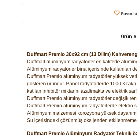
Favorile
Ürün A
Duffmart Premio 30x92 cm (13 Dilim) Kahveren
Duffmart alüminyum radyatörler en kalitede alüminyu
Alüminyum radyatörler bina içerisinde kullanılan de
Duffmart Premio alüminyum radyatörler yüksek verimde
gösteren üründür. Panel radyatörlerde 1000 Kcal/h ı
katılan inhibitör miktarını azaltmakta ve elektrik sa
Duffmart Premio alüminyum radyatörler değişik renk
Duffmart Premio alüminyum radyatörlerde elektro st
Alüminyum malzemesi korozyona yüksek dayanım 
Su içerisindeki çözünmüş oksijenden etkilenmemek
Duffmart Premio Alüminyum Radyatör Teknik öze