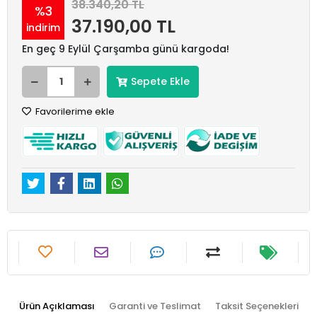
38.340,20 TL
%3
37.190,00 TL
indirim
En geç 9 Eylül Çarşamba günü kargoda!
Sepete Ekle
Favorilerime ekle
Ürün Açıklaması
Garanti ve Teslimat
Taksit Seçenekleri