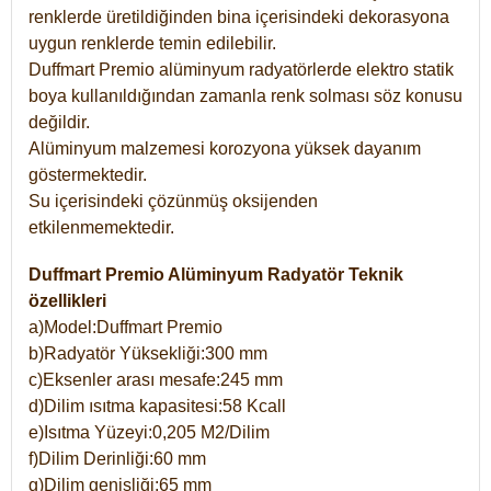
renklerde üretildiğinden bina içerisindeki dekorasyona
uygun renklerde temin edilebilir.
Duffmart Premio alüminyum radyatörlerde elektro statik
boya kullanıldığından zamanla renk solması söz konusu
değildir.
Alüminyum malzemesi korozyona yüksek dayanım
göstermektedir.
Su içerisindeki çözünmüş oksijenden
etkilenmemektedir.
Duffmart Premio Alüminyum Radyatör Teknik
özellikleri
a)Model:Duffmart Premio
b)Radyatör Yüksekliği:300 mm
c)Eksenler arası mesafe:245 mm
d)Dilim ısıtma kapasitesi:58 Kcall
e)Isıtma Yüzeyi:0,205 M2/Dilim
f)Dilim Derinliği:60 mm
g)Dilim genişliği:65 mm