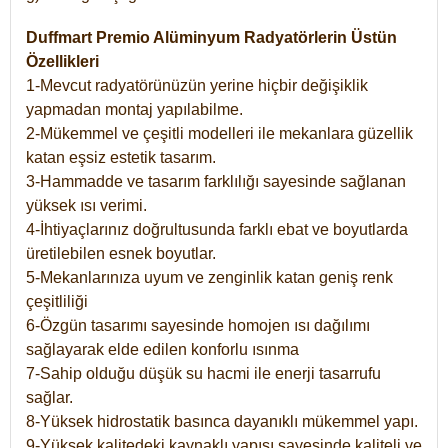
Duffmart Premio Alüminyum Radyatörlerin Üstün
Özellikleri
1-Mevcut radyatörünüzün yerine hiçbir değişiklik
yapmadan montaj yapılabilme.
2-Mükemmel ve çeşitli modelleri ile mekanlara güzellik
katan eşsiz estetik tasarım.
3-Hammadde ve tasarım farklılığı sayesinde sağlanan
yüksek ısı verimi.
4-İhtiyaçlarınız doğrultusunda farklı ebat ve boyutlarda
üretilebilen esnek boyutlar.
5-Mekanlarınıza uyum ve zenginlik katan geniş renk
çeşitliliği
6-Özgün tasarımı sayesinde homojen ısı dağılımı
sağlayarak elde edilen konforlu ısınma
7-Sahip olduğu düşük su hacmi ile enerji tasarrufu
sağlar.
8-Yüksek hidrostatik basınca dayanıklı mükemmel yapı.
9-Yüksek kalitedeki kaynaklı yapısı sayesinde kaliteli ve