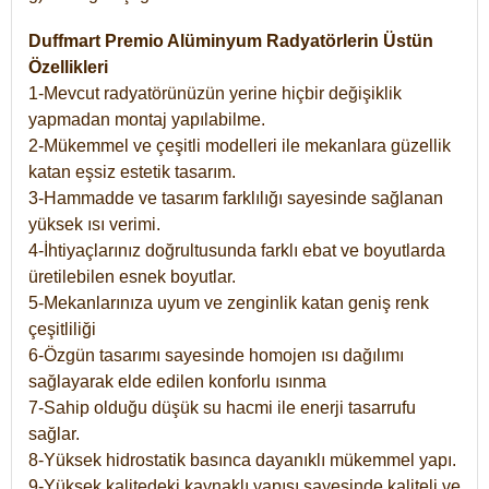
Duffmart Premio Alüminyum Radyatörlerin Üstün
Özellikleri
1-Mevcut radyatörünüzün yerine hiçbir değişiklik
yapmadan montaj yapılabilme.
2-Mükemmel ve çeşitli modelleri ile mekanlara güzellik
katan eşsiz estetik tasarım.
3-Hammadde ve tasarım farklılığı sayesinde sağlanan
yüksek ısı verimi.
4-İhtiyaçlarınız doğrultusunda farklı ebat ve boyutlarda
üretilebilen esnek boyutlar.
5-Mekanlarınıza uyum ve zenginlik katan geniş renk
çeşitliliği
6-Özgün tasarımı sayesinde homojen ısı dağılımı
sağlayarak elde edilen konforlu ısınma
7-Sahip olduğu düşük su hacmi ile enerji tasarrufu
sağlar.
8-Yüksek hidrostatik basınca dayanıklı mükemmel yapı.
9-Yüksek kalitedeki kaynaklı yapısı sayesinde kaliteli ve