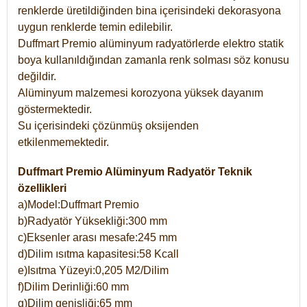
renklerde üretildiğinden bina içerisindeki dekorasyona
uygun renklerde temin edilebilir.
Duffmart Premio alüminyum radyatörlerde elektro statik
boya kullanıldığından zamanla renk solması söz konusu
değildir.
Alüminyum malzemesi korozyona yüksek dayanım
göstermektedir.
Su içerisindeki çözünmüş oksijenden
etkilenmemektedir.
Duffmart Premio Alüminyum Radyatör Teknik
özellikleri
a)Model:Duffmart Premio
b)Radyatör Yüksekliği:300 mm
c)Eksenler arası mesafe:245 mm
d)Dilim ısıtma kapasitesi:58 Kcall
e)Isıtma Yüzeyi:0,205 M2/Dilim
f)Dilim Derinliği:60 mm
g)Dilim genişliği:65 mm