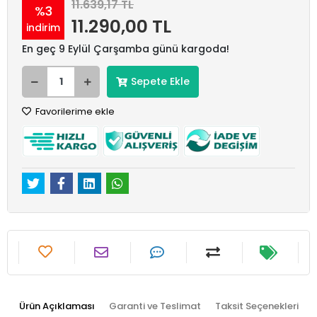
11.639,17 TL
%3
11.290,00 TL
indirim
En geç 9 Eylül Çarşamba günü kargoda!
Sepete Ekle
Favorilerime ekle
Ürün Açıklaması
Garanti ve Teslimat
Taksit Seçenekleri