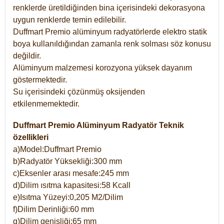
renklerde üretildiğinden bina içerisindeki dekorasyona
uygun renklerde temin edilebilir.
Duffmart Premio alüminyum radyatörlerde elektro statik
boya kullanıldığından zamanla renk solması söz konusu
değildir.
Alüminyum malzemesi korozyona yüksek dayanım
göstermektedir.
Su içerisindeki çözünmüş oksijenden
etkilenmemektedir.
Duffmart Premio Alüminyum Radyatör Teknik
özellikleri
a)Model:Duffmart Premio
b)Radyatör Yüksekliği:300 mm
c)Eksenler arası mesafe:245 mm
d)Dilim ısıtma kapasitesi:58 Kcall
e)Isıtma Yüzeyi:0,205 M2/Dilim
f)Dilim Derinliği:60 mm
g)Dilim genişliği:65 mm