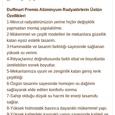
Duffmart Premio Alüminyum Radyatörlerin Üstün
Özellikleri
1-Mevcut radyatörünüzün yerine hiçbir değişiklik
yapmadan montaj yapılabilme.
2-Mükemmel ve çeşitli modelleri ile mekanlara güzellik
katan eşsiz estetik tasarım.
3-Hammadde ve tasarım farklılığı sayesinde sağlanan
yüksek ısı verimi.
4-İhtiyaçlarınız doğrultusunda farklı ebat ve boyutlarda
üretilebilen esnek boyutlar.
5-Mekanlarınıza uyum ve zenginlik katan geniş renk
çeşitliliği
6-Özgün tasarımı sayesinde homojen ısı dağılımı
sağlayarak elde edilen konforlu ısınma
7-Sahip olduğu düşük su hacmi ile enerji tasarrufu
sağlar.
8-Yüksek hidrostatik basınca dayanıklı mükemmel yapı.
9-Yüksek kalitedeki kaynaklı yapısı sayesinde kaliteli ve