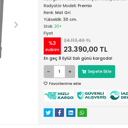
Radyatör Modeli:
Premio
Renk:
Mat Gri
Yükseklik:
30 cm.
Stok:
20+
Fiyat
24.113,40 TL
%3
23.390,00 TL
indirim
En geç 8 Eylül Salı günü kargoda!
Sepete Ekle
Favorilerime ekle