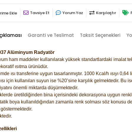
Tavsiye Et
Yorum Yaz
Karşılaştır
rime Ekle
çıklaması
Garanti ve Teslimat
Taksit Seçenekleri
Yo
-7037 Alüminyum Radyatör
m ham maddeler kullanılarak yüksek standartlardaki imalat tekno
koratif ısıtma ürünüdür.
 ısı transferine uygun tasarlanmıştır. 1000 Kcal/h ısıyı 0,64 lit
sı için kullanılan suyun ise %20’sine karşılık gelmektedir. Bu i
rfiyatını önemli miktarda düşürmektedir.
lerde üretildiğinden bina içerisindeki dekorasyona uygun renkle
atik boya kullanıldığından zamanla renk solması söz konusu değ
göstermektedir.
tedir.
llikleri