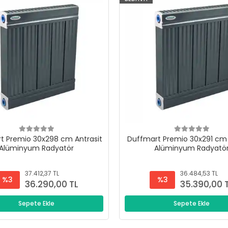
t Premio 30x298 cm Antrasit
Duffmart Premio 30x291 cm 
Alüminyum Radyatör
Alüminyum Radyatö
37.412,37 TL
36.484,53 TL
%3
%3
36.290,00 TL
35.390,00 
Sepete Ekle
Sepete Ekle