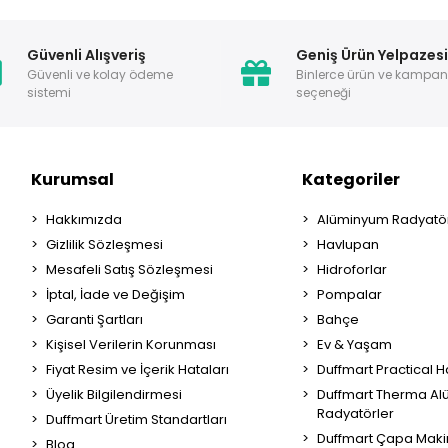
Güvenli Alışveriş
Geniş Ürün Yelpazes
Güvenli ve kolay ödeme
Binlerce ürün ve kampa
sistemi
seçeneği
Kurumsal
Kategoriler
Hakkımızda
Alüminyum Radyatör
Gizlilik Sözleşmesi
Havlupan
Mesafeli Satış Sözleşmesi
Hidroforlar
İptal, İade ve Değişim
Pompalar
Garanti Şartları
Bahçe
Kişisel Verilerin Korunması
Ev & Yaşam
Fiyat Resim ve İçerik Hataları
Duffmart Practical 
Üyelik Bilgilendirmesi
Duffmart Therma A
Radyatörler
Duffmart Üretim Standartları
Duffmart Çapa Maki
Blog