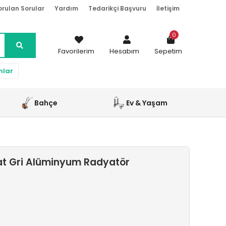
orulan Sorular
Yardım
Tedarikçi Başvuru
İletişim
0
Favorilerim
Hesabım
Sepetim
nlar
Bahçe
Ev & Yaşam
at Gri Alüminyum Radyatör