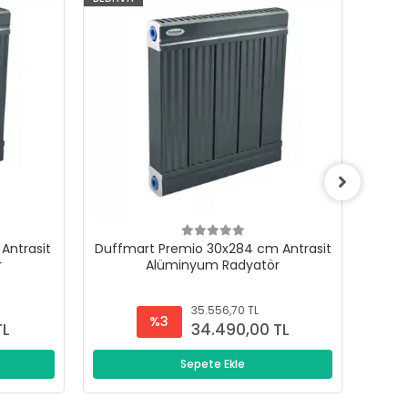
Antrasit
Duffmart Premio 30x284 cm Antrasit
Duffm
r
Alüminyum Radyatör
35.556,70 TL
%3
TL
34.490,00 TL
Sepete Ekle