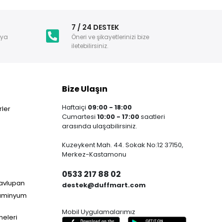
i
7 / 24 DESTEK
nya
Öneri ve şikayetlerinizi bize
iletebilirsiniz.
Bize Ulaşın
Haftaiçi
09:00 - 18:00
ler
Cumartesi
10:00 - 17:00
saatleri
arasında ulaşabilirsiniz.
Kuzeykent Mah. 44. Sokak No:12 37150,
Merkez-Kastamonu
0533 217 88 02
Havlupan
destek@duffmart.com
lüminyum
Mobil Uygulamalarımız
neleri