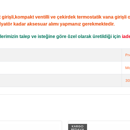
şli,kompakt ventilli ve çekirdek termostatik vana girişli ola
dyatör kadar aksesuar alımı yapmanız gerekmektedir.
rimizin talep ve isteğine göre özel olarak üretildiği için
iad
Pr
Ma
30
KARGO
BEDAVA