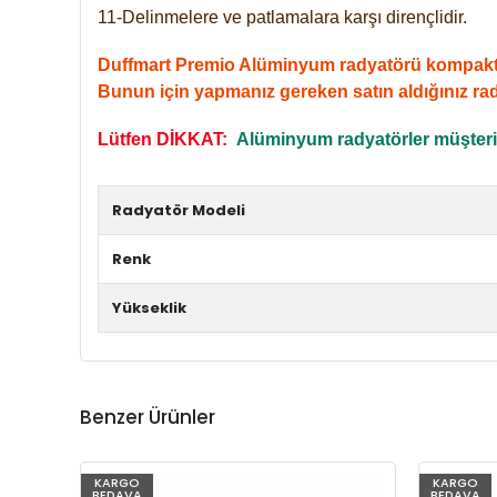
11-Delinmelere ve patlamalara karşı dirençlidir.
Duffmart Premio Alüminyum radyatörü kompakt giri
Bunun için yapmanız gereken satın aldığınız ra
Lütfen DİKKAT:
Alüminyum radyatörler müşterile
Radyatör Modeli
Renk
Yükseklik
Benzer Ürünler
KARGO
KARGO
BEDAVA
BEDAVA