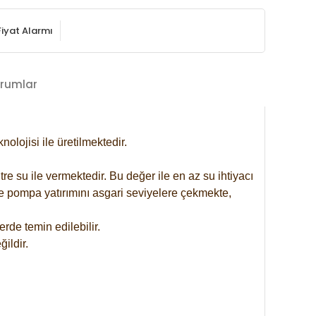
Fiyat Alarmı
rumlar
lojisi ile üretilmektedir.
re su ile vermektedir. Bu değer ile en az su ihtiyacı
se pompa yatırımını asgari seviyelere çekmekte,
rde temin edilebilir.
ildir.