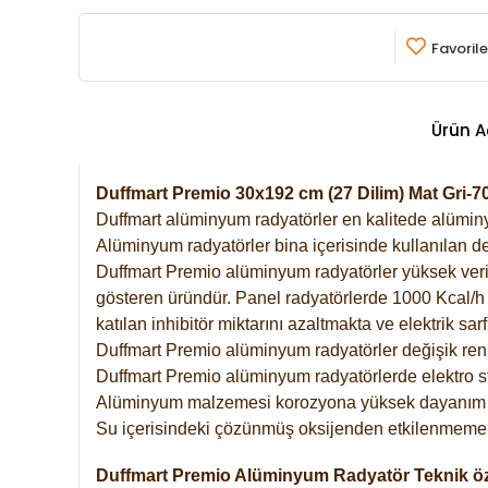
Favorile
Ürün A
Duffmart Premio 30x192 cm (27 Dilim) Mat Gri
Duffmart alüminyum radyatörler en kalitede alüminyu
Alüminyum radyatörler bina içerisinde kullanılan de
Duffmart Premio alüminyum radyatörler yüksek verimde
gösteren üründür. Panel radyatörlerde 1000 Kcal/h ı
katılan inhibitör miktarını azaltmakta ve elektrik sa
Duffmart Premio alüminyum radyatörler değişik renk
Duffmart Premio alüminyum radyatörlerde elektro st
Alüminyum malzemesi korozyona yüksek dayanım 
Su içerisindeki çözünmüş oksijenden etkilenmemek
Duffmart Premio Alüminyum Radyatör Teknik öze