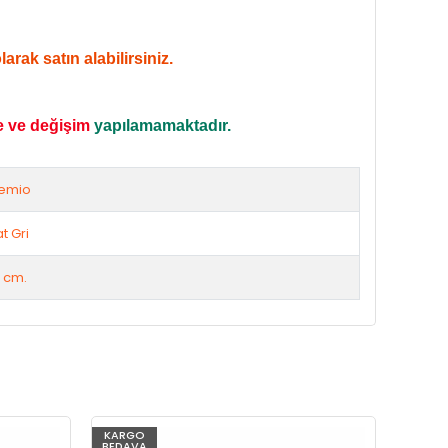
rak satın alabilirsiniz.
e ve değişim
yapılamamaktadır.
emio
t Gri
 cm.
KARGO
KARG
BEDAVA
BEDAV