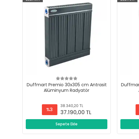
Duffmart Premio 30x305 cm Antrasit
Duffmar
Alüminyum Radyatör
38.340,20 TL
%3
37.190,00 TL
Sepete Ekle