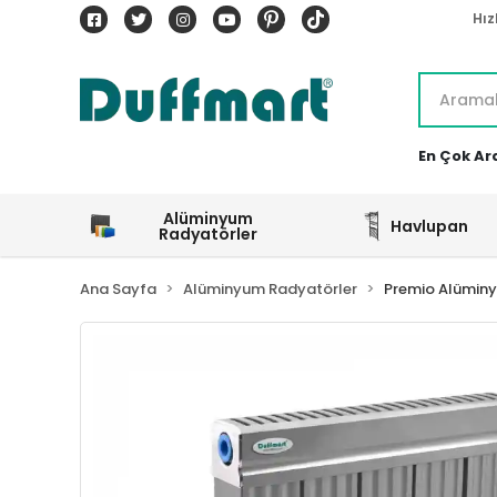
Hız
En Çok Ar
Alüminyum
Havlupan
Radyatörler
Ana Sayfa
Alüminyum Radyatörler
Premio Alümin