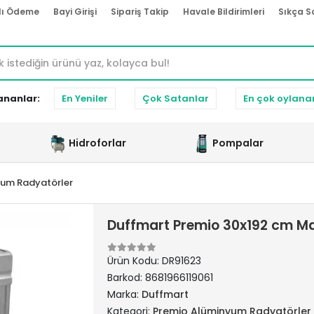
lı Ödeme
Bayi Girişi
Sipariş Takip
Havale Bildirimleri
Sıkça S
ananlar:
En Yeniler
Çok Satanlar
En çok oylana
Hidroforlar
Pompalar
yum Radyatörler
Duffmart Premio 30x192 cm M
Ürün Kodu:
DR91623
Barkod:
8681966119061
Marka:
Duffmart
Kategori:
Premio Alüminyum Radyatörler