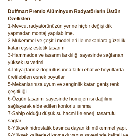
Duffmart Premio Alüminyum Radyatörlerin Üstün
Özellikleri
1-Mevcut radyatörünüzün yerine hiçbir değişiklik
yapmadan montaj yapılabilme.
2-Mükemmel ve çeşitli modelleri ile mekanlara güzellik
katan eşsiz estetik tasarım.
3-Hammadde ve tasarım farklılığı sayesinde sağlanan
yüksek ısı verimi.
4-İhtiyaçlarınız doğrultusunda farklı ebat ve boyutlarda
üretilebilen esnek boyutlar.
5-Mekanlarınıza uyum ve zenginlik katan geniş renk
çeşitliliği
6-Özgün tasarımı sayesinde homojen ısı dağılımı
sağlayarak elde edilen konforlu ısınma
7-Sahip olduğu düşük su hacmi ile enerji tasarrufu
sağlar.
8-Yüksek hidrostatik basınca dayanıklı mükemmel yapı.
9-Yüksek kalitedeki kaynaklı yapısı sayesinde kaliteli ve