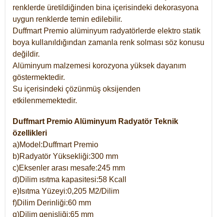
renklerde üretildiğinden bina içerisindeki dekorasyona
uygun renklerde temin edilebilir.
Duffmart Premio alüminyum radyatörlerde elektro statik
boya kullanıldığından zamanla renk solması söz konusu
değildir.
Alüminyum malzemesi korozyona yüksek dayanım
göstermektedir.
Su içerisindeki çözünmüş oksijenden
etkilenmemektedir.
Duffmart Premio Alüminyum Radyatör Teknik
özellikleri
a)Model:Duffmart Premio
b)Radyatör Yüksekliği:300 mm
c)Eksenler arası mesafe:245 mm
d)Dilim ısıtma kapasitesi:58 Kcall
e)Isıtma Yüzeyi:0,205 M2/Dilim
f)Dilim Derinliği:60 mm
g)Dilim genişliği:65 mm