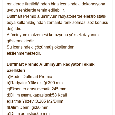
renklerde üretildiğinden bina içerisindeki dekorasyona
uygun renklerde temin edilebilir.
Duffmart Premio alüminyum radyatörlerde elektro statik
boya kullanıldığından zamanla renk solması söz konusu
değildir.
Alüminyum malzemesi korozyona yüksek dayanım
göstermektedir.
Su içerisindeki çözünmüş oksijenden
etkilenmemektedir.
Duffmart Premio Alüminyum Radyatör Teknik
özellikleri
a)Model:Duffmart Premio
b)Radyatör Yüksekliği:300 mm
c)Eksenler arası mesafe:245 mm
d)Dilim ısıtma kapasitesi:58 Kcall
e)Isıtma Yüzeyi:0,205 M2/Dilim
f)Dilim Derinliği:60 mm
g)Dilim genişliği:65 mm