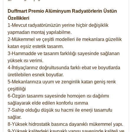
Duffmart Premio Alüminyum Radyatörlerin Üstün
Özellikleri
1-Mevcut radyatörünüzün yerine hiçbir değişiklik
yapmadan montaj yapılabilme.
2-Mükemmel ve çeşitli modelleri ile mekanlara güzellik
katan eşsiz estetik tasarım.
3-Hammadde ve tasarım farklılığı sayesinde sağlanan
yüksek ısı verimi.
4-İhtiyaçlarınız doğrultusunda farklı ebat ve boyutlarda
üretilebilen esnek boyutlar.
5-Mekanlarınıza uyum ve zenginlik katan geniş renk
çeşitliliği
6-Özgün tasarımı sayesinde homojen ısı dağılımı
sağlayarak elde edilen konforlu ısınma
7-Sahip olduğu düşük su hacmi ile enerji tasarrufu
sağlar.
8-Yüksek hidrostatik basınca dayanıklı mükemmel yapı.
9-Yüksek kalitedeki kaynaklı yapısı sayesinde kaliteli ve