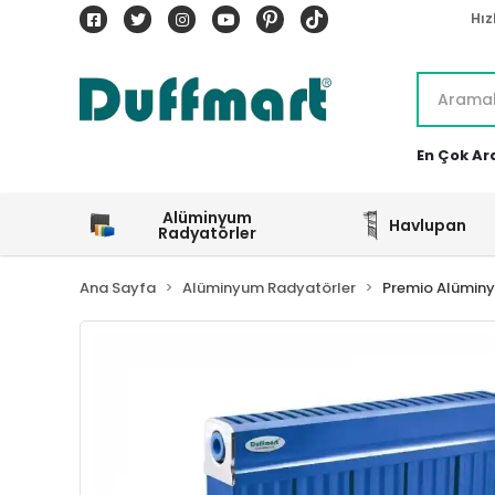
Hız
En Çok Ar
Alüminyum
Havlupan
Radyatörler
Ana Sayfa
Alüminyum Radyatörler
Premio Alümin