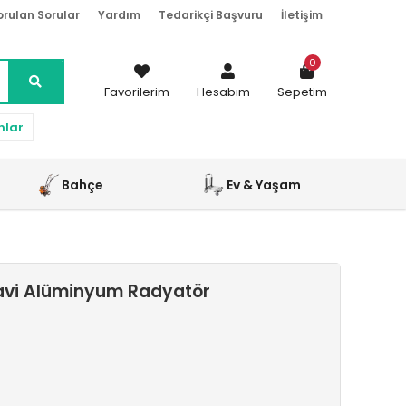
orulan Sorular
Yardım
Tedarikçi Başvuru
İletişim
0
Favorilerim
Hesabım
Sepetim
nlar
Bahçe
Ev & Yaşam
avi Alüminyum Radyatör