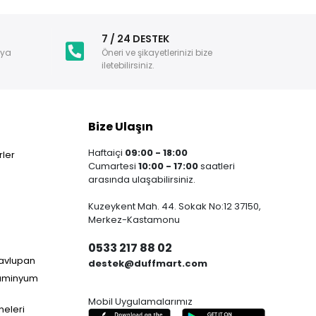
i
7 / 24 DESTEK
nya
Öneri ve şikayetlerinizi bize
iletebilirsiniz.
Bize Ulaşın
Haftaiçi
09:00 - 18:00
ler
Cumartesi
10:00 - 17:00
saatleri
arasında ulaşabilirsiniz.
Kuzeykent Mah. 44. Sokak No:12 37150,
Merkez-Kastamonu
0533 217 88 02
Havlupan
destek@duffmart.com
lüminyum
Mobil Uygulamalarımız
neleri