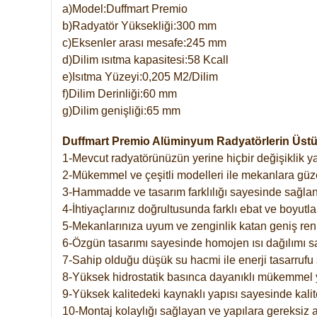
a)Model:Duffmart Premio
b)Radyatör Yüksekliği:300 mm
c)Eksenler arası mesafe:245 mm
d)Dilim ısıtma kapasitesi:58 Kcall
e)Isıtma Yüzeyi:0,205 M2/Dilim
f)Dilim Derinliği:60 mm
g)Dilim genişliği:65 mm
Duffmart Premio Alüminyum Radyatörlerin Üstün
1-Mevcut radyatörünüzün yerine hiçbir değişiklik 
2-Mükemmel ve çeşitli modelleri ile mekanlara güzel
3-Hammadde ve tasarım farklılığı sayesinde sağlan
4-İhtiyaçlarınız doğrultusunda farklı ebat ve boyutla
5-Mekanlarınıza uyum ve zenginlik katan geniş renk 
6-Özgün tasarımı sayesinde homojen ısı dağılımı s
7-Sahip olduğu düşük su hacmi ile enerji tasarrufu 
8-Yüksek hidrostatik basınca dayanıklı mükemmel 
9-Yüksek kalitedeki kaynaklı yapısı sayesinde kalit
10-Montaj kolaylığı sağlayan ve yapılara gereksiz a