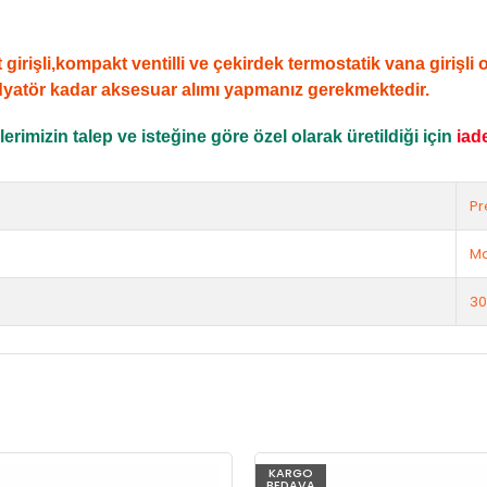
şli,kompakt ventilli ve çekirdek termostatik vana girişli ola
dyatör kadar aksesuar alımı yapmanız gerekmektedir.
rimizin talep ve isteğine göre özel olarak üretildiği için
iad
Pr
Ma
30
KARGO
BEDAVA