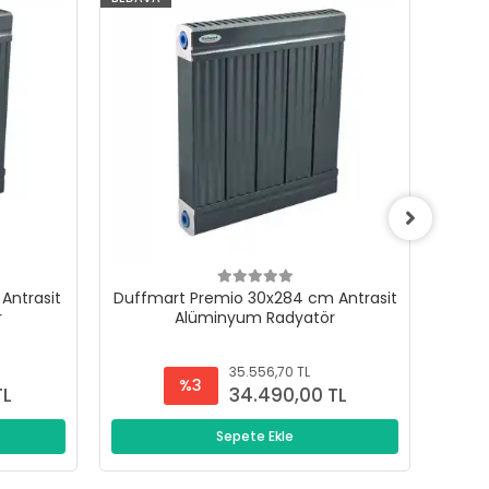
Antrasit
Duffmart Premio 30x284 cm Antrasit
Duffm
r
Alüminyum Radyatör
35.556,70 TL
%3
TL
34.490,00 TL
Sepete Ekle