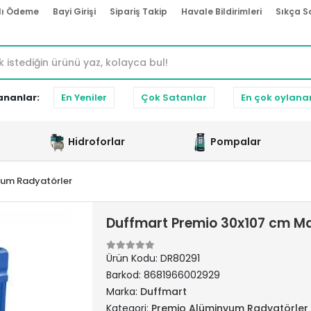
lı Ödeme
Bayi Girişi
Sipariş Takip
Havale Bildirimleri
Sıkça S
ananlar:
En Yeniler
Çok Satanlar
En çok oylana
Hidroforlar
Pompalar
yum Radyatörler
Duffmart Premio 30x107 cm M
Ürün Kodu:
DR80291
Barkod:
8681966002929
Marka:
Duffmart
Kategori:
Premio Alüminyum Radyatörler