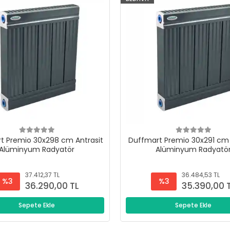
t Premio 30x298 cm Antrasit
Duffmart Premio 30x291 cm 
Alüminyum Radyatör
Alüminyum Radyatö
37.412,37 TL
36.484,53 TL
%3
%3
36.290,00 TL
35.390,00 
Sepete Ekle
Sepete Ekle