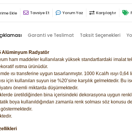
Tavsiye Et
Yorum Yaz
Karşılaştır
rime Ekle
çıklaması
Garanti ve Teslimat
Taksit Seçenekleri
Yo
05 Alüminyum Radyatör
m ham maddeler kullanılarak yüksek standartlardaki imalat tekno
koratif ısıtma ürünüdür.
 ısı transferine uygun tasarlanmıştır. 1000 Kcal/h ısıyı 0,64 lit
sı için kullanılan suyun ise %20’sine karşılık gelmektedir. Bu i
rfiyatını önemli miktarda düşürmektedir.
lerde üretildiğinden bina içerisindeki dekorasyona uygun renkle
atik boya kullanıldığından zamanla renk solması söz konusu değ
göstermektedir.
tedir.
llikleri