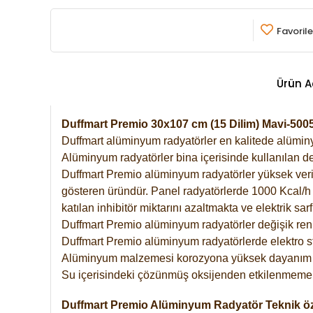
Favorile
Ürün A
Duffmart Premio 30x107 cm (15 Dilim) Mavi-50
Duffmart alüminyum radyatörler en kalitede alüminyu
Alüminyum radyatörler bina içerisinde kullanılan de
Duffmart Premio alüminyum radyatörler yüksek verimde
gösteren üründür. Panel radyatörlerde 1000 Kcal/h ı
katılan inhibitör miktarını azaltmakta ve elektrik sa
Duffmart Premio alüminyum radyatörler değişik renk
Duffmart Premio alüminyum radyatörlerde elektro st
Alüminyum malzemesi korozyona yüksek dayanım 
Su içerisindeki çözünmüş oksijenden etkilenmemek
Duffmart Premio Alüminyum Radyatör Teknik öze