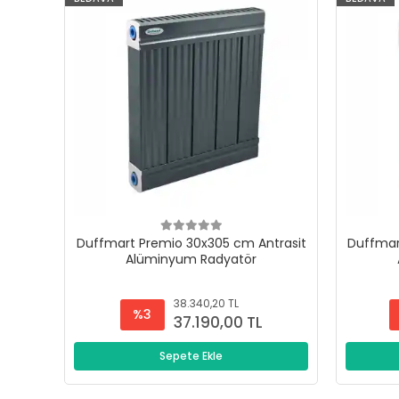
Duffmart Premio 30x305 cm Antrasit
Duffmar
Alüminyum Radyatör
38.340,20 TL
%3
37.190,00 TL
Sepete Ekle