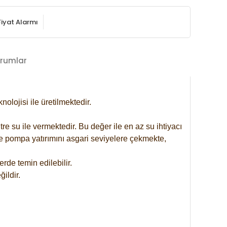
Fiyat Alarmı
rumlar
lojisi ile üretilmektedir.
re su ile vermektedir. Bu değer ile en az su ihtiyacı
se pompa yatırımını asgari seviyelere çekmekte,
rde temin edilebilir.
ildir.