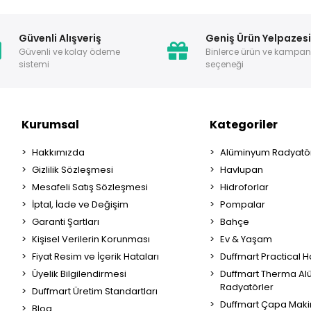
Güvenli Alışveriş
Geniş Ürün Yelpazes
Güvenli ve kolay ödeme
Binlerce ürün ve kampa
sistemi
seçeneği
Kurumsal
Kategoriler
Hakkımızda
Alüminyum Radyatör
Gizlilik Sözleşmesi
Havlupan
Mesafeli Satış Sözleşmesi
Hidroforlar
İptal, İade ve Değişim
Pompalar
Garanti Şartları
Bahçe
Kişisel Verilerin Korunması
Ev & Yaşam
Fiyat Resim ve İçerik Hataları
Duffmart Practical 
Üyelik Bilgilendirmesi
Duffmart Therma A
Radyatörler
Duffmart Üretim Standartları
Duffmart Çapa Maki
Blog