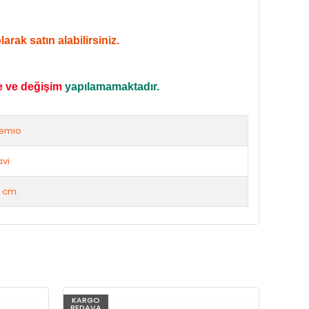
rak satın alabilirsiniz.
e ve değişim
yapılamamaktadır.
emio
vi
 cm.
KARGO
KARG
BEDAVA
BEDAV