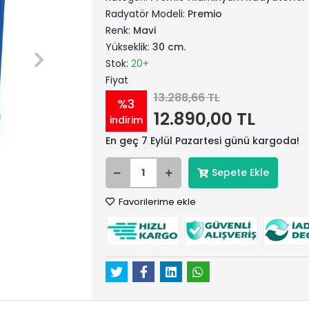
Radyatör Modeli:
Premio
Renk:
Mavi
Yükseklik:
30 cm.
Stok:
20+
Fiyat
13.288,66 TL
%3
12.890,00 TL
indirim
En geç 7 Eylül Pazartesi günü kargoda!
Sepete Ekle
Favorilerime ekle