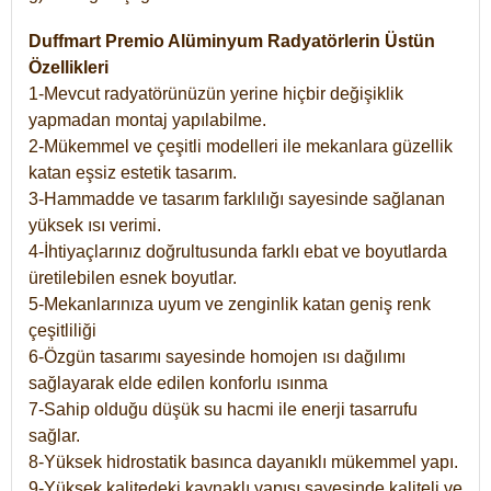
Duffmart Premio Alüminyum Radyatörlerin Üstün
Özellikleri
1-Mevcut radyatörünüzün yerine hiçbir değişiklik
yapmadan montaj yapılabilme.
2-Mükemmel ve çeşitli modelleri ile mekanlara güzellik
katan eşsiz estetik tasarım.
3-Hammadde ve tasarım farklılığı sayesinde sağlanan
yüksek ısı verimi.
4-İhtiyaçlarınız doğrultusunda farklı ebat ve boyutlarda
üretilebilen esnek boyutlar.
5-Mekanlarınıza uyum ve zenginlik katan geniş renk
çeşitliliği
6-Özgün tasarımı sayesinde homojen ısı dağılımı
sağlayarak elde edilen konforlu ısınma
7-Sahip olduğu düşük su hacmi ile enerji tasarrufu
sağlar.
8-Yüksek hidrostatik basınca dayanıklı mükemmel yapı.
9-Yüksek kalitedeki kaynaklı yapısı sayesinde kaliteli ve