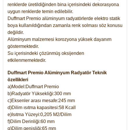
renklerde üretildiğinden bina içerisindeki dekorasyona
uygun renklerde temin edilebilir.
Duffmart Premio alüminyum radyatörlerde elektro statik
boya kullanıldığından zamanla renk solması söz konusu
değildir.
Alüminyum malzemesi korozyona yüksek dayanım
göstermektedir.
Su içerisindeki çözünmüş oksijenden
etkilenmemektedir.
Duffmart Premio Alüminyum Radyatör Teknik
özellikleri
a)Model:Duffmart Premio
b)Radyatör Yüksekliği:300 mm
c)Eksenler arası mesafe:245 mm
d)Dilim ısıtma kapasitesi:58 Kcall
e)Isıtma Yüzeyi:0,205 M2/Dilim
f)Dilim Derinliği:60 mm
g)Dilim genişliği:65 mm