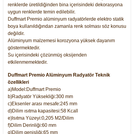
renklerde üretildiğinden bina içerisindeki dekorasyona
uygun renklerde temin edilebilir.
Duffmart Premio alüminyum radyatörlerde elektro statik
boya kullanıldığından zamanla renk solması söz konusu
değildir.
Alüminyum malzemesi korozyona yüksek dayanım
göstermektedir.
Su içerisindeki çözünmüş oksijenden
etkilenmemektedir.
Duffmart Premio Alüminyum Radyatör Teknik
özellikleri
a)Model:Duffmart Premio
b)Radyatör Yüksekliği:300 mm
c)Eksenler arası mesafe:245 mm
d)Dilim ısıtma kapasitesi:58 Kcall
e)Isıtma Yüzeyi:0,205 M2/Dilim
f)Dilim Derinliği:60 mm
g)Dilim genişliği:65 mm