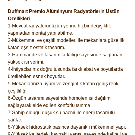
Duffmart Premio Alüminyum Radyatörlerin Üstün
Özellikleri
1-Mevcut radyatörünüzün yerine hiçbir değişiklik
yapmadan montaj yapılabilme.
2-Mükemmel ve çeşitli modelleri ile mekanlara güzellik
katan eşsiz estetik tasarım.
3-Hammadde ve tasarım farklılığı sayesinde sağlanan
yüksek ısı verimi.
4-İhtiyaçlarınız doğrultusunda farklı ebat ve boyutlarda
üretilebilen esnek boyutlar.
5-Mekanlarınıza uyum ve zenginlik katan geniş renk
çeşitliliği
6-Özgün tasarımı sayesinde homojen ısı dağılımı
sağlayarak elde edilen konforlu ısınma
7-Sahip olduğu düşük su hacmi ile enerji tasarrufu
sağlar.
8-Yüksek hidrostatik basınca dayanıklı mükemmel yapı.
9-Yüksek kalitedeki kaynaklı yapısı sayesinde kaliteli ve