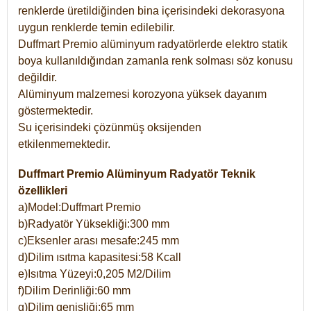
renklerde üretildiğinden bina içerisindeki dekorasyona
uygun renklerde temin edilebilir.
Duffmart Premio alüminyum radyatörlerde elektro statik
boya kullanıldığından zamanla renk solması söz konusu
değildir.
Alüminyum malzemesi korozyona yüksek dayanım
göstermektedir.
Su içerisindeki çözünmüş oksijenden
etkilenmemektedir.
Duffmart Premio Alüminyum Radyatör Teknik
özellikleri
a)Model:Duffmart Premio
b)Radyatör Yüksekliği:300 mm
c)Eksenler arası mesafe:245 mm
d)Dilim ısıtma kapasitesi:58 Kcall
e)Isıtma Yüzeyi:0,205 M2/Dilim
f)Dilim Derinliği:60 mm
g)Dilim genişliği:65 mm