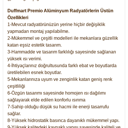
Duffmart Premio Alüminyum Radyatörlerin Üstün
Özellikleri
1-Mevcut radyatörünüzün yerine hiçbir değişiklik
yapmadan montaj yapılabilme.
2-Mükemmel ve çeşitli modelleri ile mekanlara güzellik
katan eşsiz estetik tasarım.
3-Hammadde ve tasarım farklılığı sayesinde sağlanan
yüksek ısı verimi.
4-İhtiyaçlarınız doğrultusunda farklı ebat ve boyutlarda
üretilebilen esnek boyutlar.
5-Mekanlarınıza uyum ve zenginlik katan geniş renk
çeşitliliği
6-Özgün tasarımı sayesinde homojen ısı dağılımı
sağlayarak elde edilen konforlu ısınma
7-Sahip olduğu düşük su hacmi ile enerji tasarrufu
sağlar.
8-Yüksek hidrostatik basınca dayanıklı mükemmel yapı.
9-Yüksek kalitedeki kaynaklı yapısı sayesinde kaliteli ve