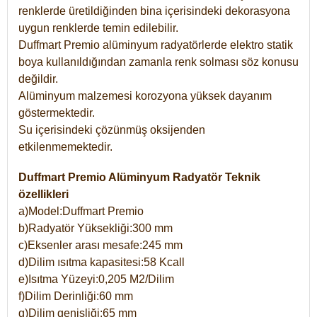
renklerde üretildiğinden bina içerisindeki dekorasyona
uygun renklerde temin edilebilir.
Duffmart Premio alüminyum radyatörlerde elektro statik
boya kullanıldığından zamanla renk solması söz konusu
değildir.
Alüminyum malzemesi korozyona yüksek dayanım
göstermektedir.
Su içerisindeki çözünmüş oksijenden
etkilenmemektedir.
Duffmart Premio Alüminyum Radyatör Teknik
özellikleri
a)Model:Duffmart Premio
b)Radyatör Yüksekliği:300 mm
c)Eksenler arası mesafe:245 mm
d)Dilim ısıtma kapasitesi:58 Kcall
e)Isıtma Yüzeyi:0,205 M2/Dilim
f)Dilim Derinliği:60 mm
g)Dilim genişliği:65 mm