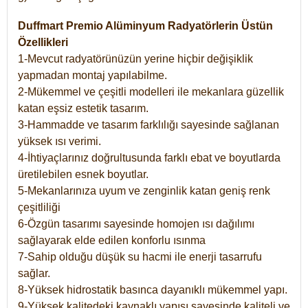
Duffmart Premio Alüminyum Radyatörlerin Üstün
Özellikleri
1-Mevcut radyatörünüzün yerine hiçbir değişiklik
yapmadan montaj yapılabilme.
2-Mükemmel ve çeşitli modelleri ile mekanlara güzellik
katan eşsiz estetik tasarım.
3-Hammadde ve tasarım farklılığı sayesinde sağlanan
yüksek ısı verimi.
4-İhtiyaçlarınız doğrultusunda farklı ebat ve boyutlarda
üretilebilen esnek boyutlar.
5-Mekanlarınıza uyum ve zenginlik katan geniş renk
çeşitliliği
6-Özgün tasarımı sayesinde homojen ısı dağılımı
sağlayarak elde edilen konforlu ısınma
7-Sahip olduğu düşük su hacmi ile enerji tasarrufu
sağlar.
8-Yüksek hidrostatik basınca dayanıklı mükemmel yapı.
9-Yüksek kalitedeki kaynaklı yapısı sayesinde kaliteli ve