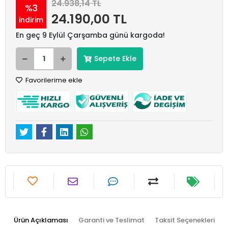
24.938,14 TL
%3
24.190,00 TL
indirim
En geç 9 Eylül Çarşamba günü kargoda!
Sepete Ekle
Favorilerime ekle
Ürün Açıklaması
Garanti ve Teslimat
Taksit Seçenekleri