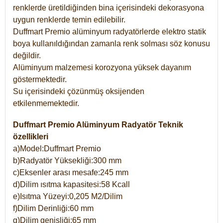
renklerde üretildiğinden bina içerisindeki dekorasyona
uygun renklerde temin edilebilir.
Duffmart Premio alüminyum radyatörlerde elektro statik
boya kullanıldığından zamanla renk solması söz konusu
değildir.
Alüminyum malzemesi korozyona yüksek dayanım
göstermektedir.
Su içerisindeki çözünmüş oksijenden
etkilenmemektedir.
Duffmart Premio Alüminyum Radyatör Teknik
özellikleri
a)Model:Duffmart Premio
b)Radyatör Yüksekliği:300 mm
c)Eksenler arası mesafe:245 mm
d)Dilim ısıtma kapasitesi:58 Kcall
e)Isıtma Yüzeyi:0,205 M2/Dilim
f)Dilim Derinliği:60 mm
g)Dilim genişliği:65 mm