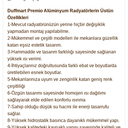
Duffmart Premio Alüminyum Radyatörlerin Üstün
Özellikleri
1-Mevcut radyatörünüzün yerine hiçbir değişiklik
yapmadan montaj yapılabilme.
2-Mükemmel ve çeşitli modelleri ile mekanlara güzellik
katan eşsiz estetik tasarım.
3-Hammadde ve tasarım farklılığı sayesinde sağlanan
yüksek ısı verimi.
4-İhtiyaçlarınız doğrultusunda farklı ebat ve boyutlarda
üretilebilen esnek boyutlar.
5-Mekanlarınıza uyum ve zenginlik katan geniş renk
çeşitliliği
6-Özgün tasarımı sayesinde homojen ısı dağılımı
sağlayarak elde edilen konforlu ısınma
7-Sahip olduğu düşük su hacmi ile enerji tasarrufu
sağlar.
8-Yüksek hidrostatik basınca dayanıklı mükemmel yapı.
9-Yüksek kalitedeki kaynaklı yapısı sayesinde kaliteli ve